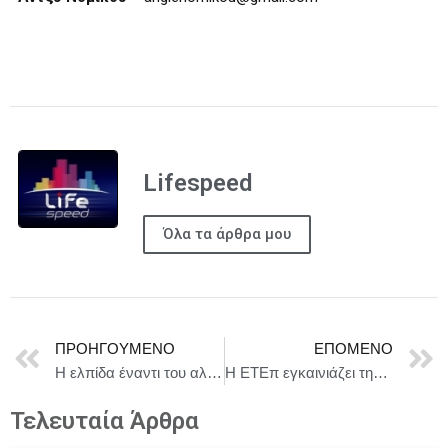
Lifespeed
Όλα τα άρθρα μου
ΠΡΟΗΓΟΎΜΕΝΟ
ΕΠΌΜΕΝΟ
Η ελπίδα έναντι του αλλοιωμένου ανθρώπου των Μέσων Κοινωνικής Δικτύωσης
Η ΕΤΕπ εγκαινιάζει την πρώτη χρηματοδότηση στην Ελλάδα αποκλειστικά για τον τομέα της ασφάλειας και της άμυνας, με €100 εκατ. μέσω της Πειραιώς
Τελευταία Άρθρα