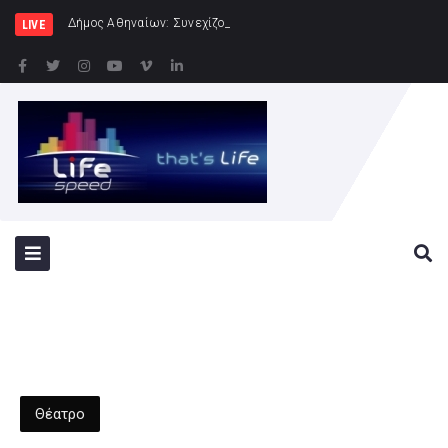
Δήμος Αθηναίων: Συνεχίζονται οι εντατικοί έλεγχοι τη
LIVE
Θέατρο