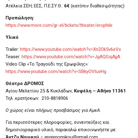
Ατέλεια ΣΕΗ, ΕΕΣ, Π.Ε.ΣΥ.Θ.:
6€
(κατόπιν διαθεσιμότητας)
Προπώληση:
https://www.more.com/gr-el/tickets/theater/erophile
Υλικό
Trailer:
https://www.youtube.com/watch?v=Xn2Ok5v6eVs
Teaser:
https://www.youtube.com/watch?v=JgAQGsjAjjA
Video Clip «Το Τραγούδι της Ερωφίλης»:
https://www.youtube.com/watch?v=SBkyOVtuvHg
Θέατρο ΔΡΟΜΟΣ
Αγίου Μελετίου 25 & Κυκλάδων,
Κυψέλη – Αθήνα 11361
Τηλ .κρατήσεων: 210-8818906
Ο χώρος είναι πλήρως προσβάσιμος για ΑμεΑ.
Για περισσότερες πληροφορίες, συνεντεύξεις και
δημοσιογραφικό υλικό, παρακαλώ επικοινωνήστε με:
Άντζυ Νομικού
– angienomikou@gmail.com