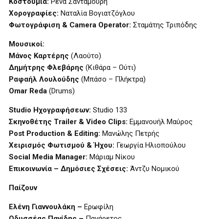
Κοστούμια:
Ρένα Σανταμούρη
Χορογραφίες:
Ναταλία Βογιατζόγλου
Φωτογράφιση & Camera Operator:
Σταμάτης Τριπόδης
Μουσικοί:
Μάνος Καρτέρης
(Λαούτο)
Δημήτρης Φλεβάρης
(Κιθάρα – Ούτι)
Ραφαήλ Λουλούδης
(Μπάσο – Πλήκτρα)
Omar Reda
(Drums)
Studio Ηχογραφήσεων:
Studio 133
Σκηνοθέτης Trailer & Video Clips:
Εμμανουήλ Μαύρος
Post Production & Editing:
Μανώλης Πετρής
Χειρισμός Φωτισμού & Ήχου:
Γεωργία Ηλιοπούλου
Social Media Manager:
Μάριαμ Νίκου
Επικοινωνία – Δημόσιες Σχέσεις:
Άντζυ Νομικού
Παίζουν
Ελένη Γιαννουλάκη –
Ερωφίλη
Οδυσσέας Πανίδης –
Πανάρετος