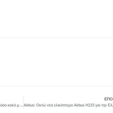
ΕΠΌ
Παρουσίαση Βιβλίου Παναγιώτα Μπλέτα – «Πόσο κακό μας κάνει ο ανταγωνισμός;»