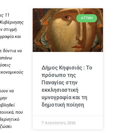
ις 11
ΑΤΤΙΚΉ
ς Κυβέρνησης
ν στιγμή.
ογραφία και
ε δόντια να
ραπάνω
ύσεις
Δήμος Κηφισιάς : Το
ικονομικούς
πρόσωπο της
Παναγίας στην
εκκλησιαστική
λουν να
υμνογραφία και τη
 μην
δημοτική ποίηση
ποβληθεί
οινικά, που
υβερνητικό
7 Αυγούστου, 2026
αζώσει