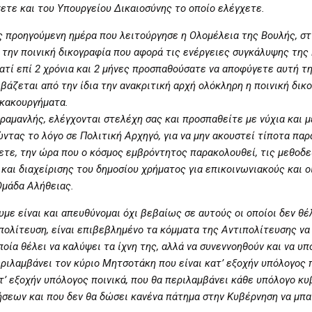
χετε και του Υπουργείου Δικαιοσύνης το οποίο ελέγχετε.
ς προηγούμενη ημέρα που λειτούργησε η Ολομέλεια της Βουλής, στ
, την ποινική δικογραφία που αφορά τις ενέργειες συγκάλυψης τη
ιατί επί 2 χρόνια και 2 μήνες προσπαθούσατε να αποφύγετε αυτή τη
βάζεται από την ίδια την ανακριτική αρχή ολόκληρη η ποινική δικ
 κακουργήματα.
αμανλής, ελέγχονται στελέχη σας και προσπαθείτε με νύχια και μ
ντας το λόγο σε Πολιτική Αρχηγό, για να μην ακουστεί τίποτα πα
ετε, την ώρα που ο κόσμος εμβρόντητος παρακολουθεί, τις μεθοδε
αι διαχείρισης του δημοσίου χρήματος για επικοινωνιακούς και ο
Ομάδα Αλήθειας.
υμε είναι και απευθύνομαι όχι βεβαίως σε αυτούς οι οποίοι δεν θέ
πολίτευση, είναι επιβεβλημένο τα κόμματα της Αντιπολίτευσης να
οία θέλει να καλύψει τα ίχνη της, αλλά να συνεννοηθούν και να υ
ριλαμβάνει τον κύριο Μητσοτάκη που είναι κατ’ εξοχήν υπόλογος π
τ’ εξοχήν υπόλογος ποινικά, που θα περιλαμβάνει κάθε υπόλογο κ
σεων και που δεν θα δώσει κανένα πάτημα στην Κυβέρνηση να μπ