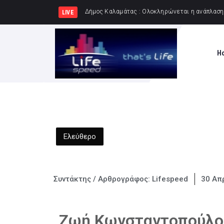
Δήμος Πειραιά : Συγκέντρωσ
LIVE
H
Ελεύθερο
Συντάκτης / Αρθρογράφος:
Lifespeed
30 Απρ
Ζωή Κωνσταντοπούλου