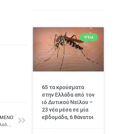
ΥΓΕΊΑ
65 τα κρούσματα
στην Ελλάδα από τον
ιό Δυτικού Νείλου –
23 νέα μέσα σε μία
εβδομάδα, 6 θάνατοι
ΜΕΝΟ
Airbus: Οκτώ νέα ελικόπτερα Airbus H215 για την Ελλάδα για την αντιμετώπιση των δασικών πυρκαγιών