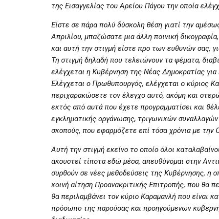
της Εισαγγελίας του Αρείου Πάγου την οποία ελέγ
Είστε σε πάρα πολύ δύσκολη θέση γιατί την αμέσω
Απριλίου, μπαζώσατε μια άλλη ποινική δικογραφία
και αυτή την στιγμή είστε προ των ευθυνών σας, γ
Τη στιγμή δηλαδή που τελειώνουν τα ψέματα, διαβι
ελέγχεται η Κυβέρνηση της Νέας Δημοκρατίας για
Ελέγχεται ο Πρωθυπουργός, ελέγχεται ο κύριος Καρ
περιχαρακώσετε τον έλεγχο αυτό, ακόμη και στερώ
εκτός από αυτά που έχετε προγραμματίσει και θέλ
εγκληματικής οργάνωσης, τριγωνικών συναλλαγών κ
σκοπούς, που εφαρμόζετε επί τόσα χρόνια με την 
Αυτή την στιγμή εκείνο το οποίο όλοι καταλαβαίνο
ακουστεί τίποτα εδώ μέσα, απευθύνομαι στην Αντι
συρθούν σε νέες μεθοδεύσεις της Κυβέρνησης, η οπ
κοινή αίτηση Προανακριτικής Επιτροπής, που θα πε
θα περιλαμβάνει τον κύριο Καραμανλή που είναι κα
πρόσωπο της παρούσας και προηγούμενων κυβερνή