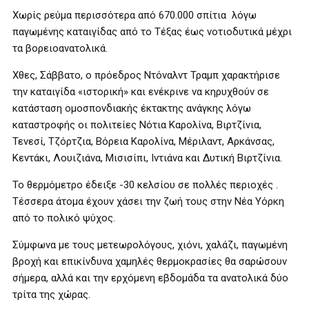
Χωρίς ρεύμα περισσότερα από 670.000 σπίτια λόγω
παγωμένης καταιγίδας από το Τέξας έως νοτιοδυτικά μέχρι
τα βορειοανατολικά.
Χθες, Σάββατο, ο πρόεδρος Ντόναλντ Τραμπ χαρακτήρισε
την καταιγίδα «ιστορική» και ενέκρινε να κηρυχθούν σε
κατάσταση ομοσπονδιακής έκτακτης ανάγκης λόγω
καταστροφής οι πολιτείες Νότια Καρολίνα, Βιρτζίνια,
Τενεσί, Τζόρτζια, Βόρεια Καρολίνα, Μέριλαντ, Αρκάνσας,
Κεντάκι, Λουιζιάνα, Μισισίπι, Ιντιάνα και Δυτική Βιρτζίνια.
Το θερμόμετρο έδειξε -30 κελσίου σε πολλές περιοχές .
Τέσσερα άτομα έχουν χάσει την ζωή τους στην Νέα Υόρκη
από το πολικό ψύχος.
Σύμφωνα με τους μετεωρολόγους, χιόνι, χαλάζι, παγωμένη
βροχή και επικίνδυνα χαμηλές θερμοκρασίες θα σαρώσουν
σήμερα, αλλά και την ερχόμενη εβδομάδα τα ανατολικά δύο
τρίτα της χώρας.