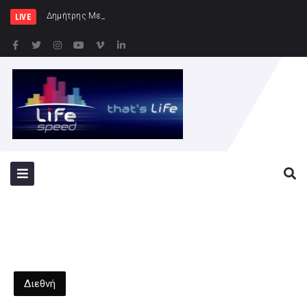
Δημήτρης Μελίδης: «Ο ΣΥΡΙΖΑ-ΠΣ εί
LIVE
Διεθνή