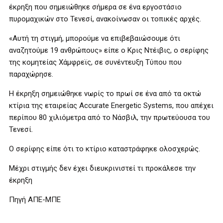
έκρηξη που σημειώθηκε σήμερα σε ένα εργοστάσιο
πυρομαχικών στο Τενεσί, ανακοίνωσαν οι τοπικές αρχές.
«Αυτή τη στιγμή, μπορούμε να επιβεβαιώσουμε ότι
αναζητούμε 19 ανθρώπους» είπε ο Κρις Ντέιβις, ο σερίφης
της κομητείας Χάμφρεϊς, σε συνέντευξη Τύπου που
παραχώρησε.
Η έκρηξη σημειώθηκε νωρίς το πρωί σε ένα από τα οκτώ
κτίρια της εταιρείας Accurate Energetic Systems, που απέχει
περίπου 80 χιλιόμετρα από το Νάσβιλ, την πρωτεύουσα του
Τενεσί.
Ο σερίφης είπε ότι το κτίριο καταστράφηκε ολοσχερώς.
Μέχρι στιγμής δεν έχει διευκρινιστεί τι προκάλεσε την
έκρηξη
Πηγή ΑΠΕ-ΜΠΕ