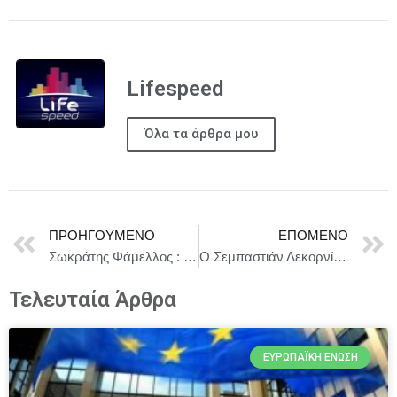
Lifespeed
Όλα τα άρθρα μου
ΠΡΟΗΓΟΎΜΕΝΟ
ΕΠΌΜΕΝΟ
Σωκράτης Φάμελλος : Η περιφέρεια χρειάζεται πόρους και κίνητρα για να αναπνεύσει
Ο Σεμπαστιάν Λεκορνί στη θέση του πρωθυπουργού ανακοίνωσε ο Εμανουέλ Μακρόν.
Τελευταία Άρθρα
ΕΥΡΩΠΑΪΚΉ ΈΝΩΣΗ