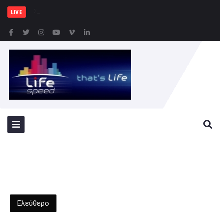
Συνελήφθησαν -3- άτομα γ
LIVE
Ελεύθερο