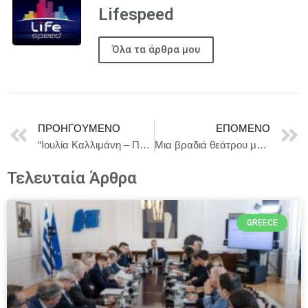
Lifespeed
Όλα τα άρθρα μου
ΠΡΟΗΓΟΎΜΕΝΟ
ΕΠΌΜΕΝΟ
“Ιουλία Καλλιμάνη – Παγκόσμια Ημέρα Αγκαλιάς Charity Event”
Μια βραδιά θεάτρου με την υπογραφή της Allwyn στο Μικρό Παλλάς
Τελευταία Άρθρα
GREECE