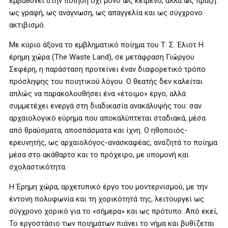
εμβαθύνει στην ποίηση όχι μόνο ως κείμενο, αλλά ως πράξη:
ως γραφή, ως ανάγνωση, ως απαγγελία και ως σύγχρονο
ακτιβισμό.
Με κύριο άξονα το εμβληματικό ποίημα του Τ. Σ. Έλιοτ Η
έρημη χώρα (The Waste Land), σε μετάφραση Γιώργου
Σεφέρη, η παράσταση προτείνει έναν διαφορετικό τρόπο
πρόσληψης του ποιητικού λόγου. Ο θεατής δεν καλείται
απλώς να παρακολουθήσει ένα «έτοιμο» έργο, αλλά
συμμετέχει ενεργά στη διαδικασία ανακάλυψής του: σαν
αρχαιολογικό εύρημα που αποκαλύπτεται σταδιακά, μέσα
από θραύσματα, αποσπάσματα και ίχνη. Ο ηθοποιός-
ερευνητής, ως αρχαιολόγος-ανασκαφέας, αναζητά το ποίημα
μέσα στο ακάθαρτο και το πρόχειρο, με υπομονή και
σχολαστικότητα.
Η Έρημη χώρα, αρχετυπικό έργο του μοντερνισμού, με την
έντονη πολυφωνία και τη χορικότητά της, λειτουργεί ως
σύγχρονο χορικό για το «σήμερα» και ως πρότυπο. Από εκεί,
Το εργοστάσιο των ποιημάτων πιάνει το νήμα και βυθίζεται