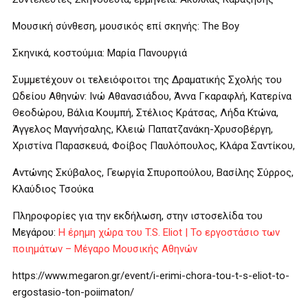
Μουσική σύνθεση, μουσικός επί σκηνής: The Boy
Σκηνικά, κοστούμια: Μαρία Πανουργιά
Συμμετέχουν οι τελειόφοιτοι της Δραματικής Σχολής του
Ωδείου Αθηνών: Ινώ Αθανασιάδου, Άννα Γκαραφλή, Κατερίνα
Θεοδώρου, Βάλια Κουμπή, Στέλιος Κράτσας, Λήδα Κτώνα,
Άγγελος Μαγνήσαλης, Κλειώ Παπατζανάκη-Χρυσοβέργη,
Χριστίνα Παρασκευά, Φοίβος Παυλόπουλος, Κλάρα Σαντίκου,
Αντώνης Σκύβαλος, Γεωργία Σπυροπούλου, Βασίλης Σύρρος,
Κλαύδιος Τσούκα
Πληροφορίες για την εκδήλωση, στην ιστοσελίδα του
Μεγάρου:
Η έρημη χώρα του T.S. Eliot | Το εργοστάσιο των
ποιημάτων – Μέγαρο Μουσικής Αθηνών
https://www.megaron.gr/event/i-erimi-chora-tou-t-s-eliot-to-
ergostasio-ton-poiimaton/