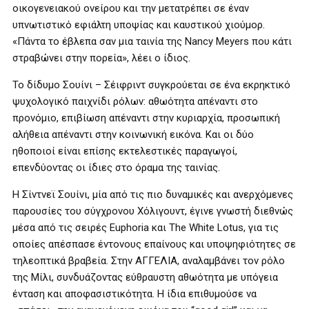
οικογενειακού ονείρου και την μετατρέπει σε έναν
υπνωτιστικό εφιάλτη υποψίας και καυστικού χιούμορ.
«Πάντα το έβλεπα σαν μια ταινία της Nancy Meyers που κάτι
στραβώνει στην πορεία», λέει ο ίδιος.
Το δίδυμο Σουίνι – Σέιφριντ συγκρούεται σε ένα εκρηκτικό
ψυχολογικό παιχνίδι ρόλων: αθωότητα απέναντι στο
προνόμιο, επιβίωση απέναντι στην κυριαρχία, προσωπική
αλήθεια απέναντι στην κοινωνική εικόνα. Και οι δύο
ηθοποιοί είναι επίσης εκτελεστικές παραγωγοί,
επενδύοντας οι ίδιες στο όραμα της ταινίας.
Η Σίντνεϊ Σουίνι, μία από τις πιο δυναμικές και ανερχόμενες
παρουσίες του σύγχρονου Χόλιγουντ, έγινε γνωστή διεθνώς
μέσα από τις σειρές Euphoria και The White Lotus, για τις
οποίες απέσπασε έντονους επαίνους και υποψηφιότητες σε
τηλεοπτικά βραβεία. Στην ΑΓΓΕΛΙΑ, αναλαμβάνει τον ρόλο
της Μίλι, συνδυάζοντας εύθραυστη αθωότητα με υπόγεια
ένταση και αποφασιστικότητα. Η ίδια επιθυμούσε να