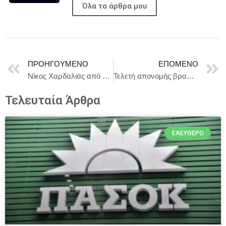
Όλα τα άρθρα μου
ΠΡΟΗΓΟΎΜΕΝΟ
ΕΠΌΜΕΝΟ
Νίκος Χαρδαλιάς από Βρυξέλλες: «Διεκδικούμε αδιαπραγμάτευτα περισσότερους πόρους για τις Περιφέρειες και μεγαλύτερο ρόλο στη λήψη των κεντρικών αποφάσεων»
Τελετή απονομής βραβείων σεναρίων/θεατρικών έργων 2025 της Ένωσης Σεναριογράφων Ελλάδος
Τελευταία Άρθρα
ΕΛΕΎΘΕΡΟ