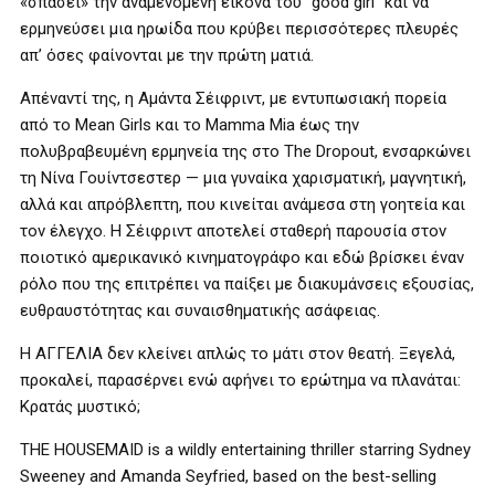
«σπάσει» την αναμενόμενη εικόνα του “good girl” και να
ερμηνεύσει μια ηρωίδα που κρύβει περισσότερες πλευρές
απ’ όσες φαίνονται με την πρώτη ματιά.
Απέναντί της, η Αμάντα Σέιφριντ, με εντυπωσιακή πορεία
από το Mean Girls και το Mamma Mia έως την
πολυβραβευμένη ερμηνεία της στο The Dropout, ενσαρκώνει
τη Νίνα Γουίντσεστερ — μια γυναίκα χαρισματική, μαγνητική,
αλλά και απρόβλεπτη, που κινείται ανάμεσα στη γοητεία και
τον έλεγχο. Η Σέιφριντ αποτελεί σταθερή παρουσία στον
ποιοτικό αμερικανικό κινηματογράφο και εδώ βρίσκει έναν
ρόλο που της επιτρέπει να παίξει με διακυμάνσεις εξουσίας,
ευθραυστότητας και συναισθηματικής ασάφειας.
Η ΑΓΓΕΛΙΑ δεν κλείνει απλώς το μάτι στον θεατή. Ξεγελά,
προκαλεί, παρασέρνει ενώ αφήνει το ερώτημα να πλανάται:
Κρατάς μυστικό;
THE HOUSEMAID is a wildly entertaining thriller starring Sydney
Sweeney and Amanda Seyfried, based on the best-selling