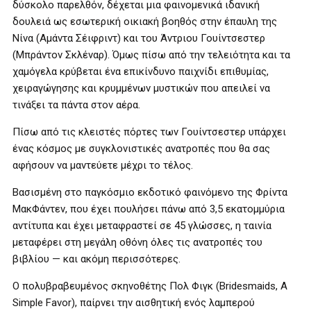
δύσκολο παρελθόν, δέχεται μια φαινομενικά ιδανική
δουλειά ως εσωτερική οικιακή βοηθός στην έπαυλη της
Νίνα (Αμάντα Σέιφριντ) και του Άντριου Γουίντσεστερ
(Μπράντον Σκλέναρ). Όμως πίσω από την τελειότητα και τα
χαμόγελα κρύβεται ένα επικίνδυνο παιχνίδι επιθυμίας,
χειραγώγησης και κρυμμένων μυστικών που απειλεί να
τινάξει τα πάντα στον αέρα.
Πίσω από τις κλειστές πόρτες των Γουίντσεστερ υπάρχει
ένας κόσμος με συγκλονιστικές ανατροπές που θα σας
αφήσουν να μαντεύετε μέχρι το τέλος.
Βασισμένη στο παγκόσμιο εκδοτικό φαινόμενο της Φρίντα
ΜακΦάντεν, που έχει πουλήσει πάνω από 3,5 εκατομμύρια
αντίτυπα και έχει μεταφραστεί σε 45 γλώσσες, η ταινία
μεταφέρει στη μεγάλη οθόνη όλες τις ανατροπές του
βιβλίου — και ακόμη περισσότερες.
Ο πολυβραβευμένος σκηνοθέτης Πολ Φιγκ (Bridesmaids, A
Simple Favor), παίρνει την αισθητική ενός λαμπερού