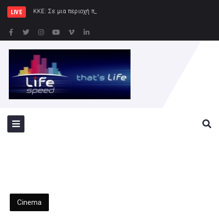
ΚΚΕ: Σε μια περιοχή που ήδη φλέγεται το «αμ
LIVE
Cinema