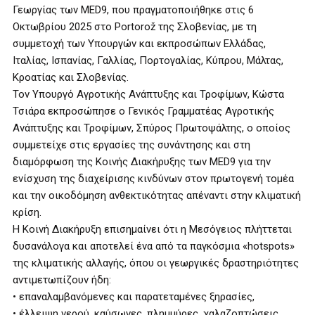
Γεωργίας των MED9, που πραγματοποιήθηκε στις 6
Οκτωβρίου 2025 στο Portorož της Σλοβενίας, με τη
συμμετοχή των Υπουργών και εκπροσώπων Ελλάδας,
Ιταλίας, Ισπανίας, Γαλλίας, Πορτογαλίας, Κύπρου, Μάλτας,
Κροατίας και Σλοβενίας.
Τον Υπουργό Αγροτικής Ανάπτυξης και Τροφίμων, Κώστα
Τσιάρα εκπροσώπησε ο Γενικός Γραμματέας Αγροτικής
Ανάπτυξης και Τροφίμων, Σπύρος Πρωτοψάλτης, ο οποίος
συμμετείχε στις εργασίες της συνάντησης και στη
διαμόρφωση της Κοινής Διακήρυξης των MED9 για την
ενίσχυση της διαχείρισης κινδύνων στον πρωτογενή τομέα
και την οικοδόμηση ανθεκτικότητας απέναντι στην κλιματική
κρίση.
Η Κοινή Διακήρυξη επισημαίνει ότι η Μεσόγειος πλήττεται
δυσανάλογα και αποτελεί ένα από τα παγκόσμια «hotspots»
της κλιματικής αλλαγής, όπου οι γεωργικές δραστηριότητες
αντιμετωπίζουν ήδη:
• επαναλαμβανόμενες και παρατεταμένες ξηρασίες,
• έλλειψη νερού, καύσωνες, πλημμύρες, χαλαζοπτώσεις,