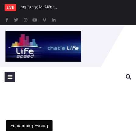
Δημήτρης Μελίδης: «Ο ΣΥΡΙΖΑ-ΠΣ είναι εδώ
LIVE
Ευρωπαϊκή Ένωση