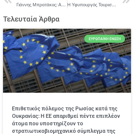
Γιάννης Μπρατάκος: Από τη σταθερότητα στην ανταγωνιστικότητα
Η Υφυπουργός Τουρισμού Άννα Καραμανλή στο 9ο Παγκόσμιο Συνέδριο του Παγκόσμιου Οργανισμού Τουρισμού με θέμα τον Οινοτουρισμό
Τελευταία Άρθρα
ΕΥΡΩΠΑΪΚΉ ΈΝΩΣΗ
Επιθετικός πόλεμος της Ρωσίας κατά της
Ουκρανίας: Η ΕΕ απαριθμεί πέντε επιπλέον
άτομα που υποστηρίζουν το
στρατιωτικοβιομηχανικό σύμπλεγμα της