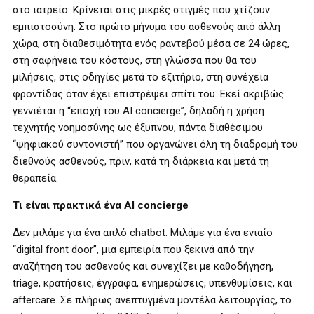
στο ιατρείο. Κρίνεται στις μικρές στιγμές που χτίζουν
εμπιστοσύνη. Στο πρώτο μήνυμα του ασθενούς από άλλη
χώρα, στη διαθεσιμότητα ενός ραντεβού μέσα σε 24 ώρες,
στη σαφήνεια του κόστους, στη γλώσσα που θα του
μιλήσεις, στις οδηγίες μετά το εξιτήριο, στη συνέχεια
φροντίδας όταν έχει επιστρέψει σπίτι του. Εκεί ακριβώς
γεννιέται η “εποχή του AI concierge”, δηλαδή η χρήση
τεχνητής νοημοσύνης ως έξυπνου, πάντα διαθέσιμου
“ψηφιακού συντονιστή” που οργανώνει όλη τη διαδρομή του
διεθνούς ασθενούς, πριν, κατά τη διάρκεια και μετά τη
θεραπεία.
Τι είναι πρακτικά ένα AI concierge
Δεν μιλάμε για ένα απλό chatbot. Μιλάμε για ένα ενιαίο
“digital front door”, μια εμπειρία που ξεκινά από την
αναζήτηση του ασθενούς και συνεχίζει με καθοδήγηση,
triage, κρατήσεις, έγγραφα, ενημερώσεις, υπενθυμίσεις, και
aftercare. Σε πλήρως ανεπτυγμένα μοντέλα λειτουργίας, το