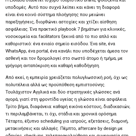
Η Ελλάδα διαθέτει ισχυρό τουριστικό brand, φιλοξενία και
υποδομές. Αυτό που συχνά λείπει και κάνει τη διαφορά
είναι ένα κοινό σύστημα πλοήγησης που μειώνει
παρεξηγήσεις, διορθώνει αστοχίες και χτίζει αίσθηση
ασφάλειας. Ένα πρακτικό playbook 7 βημάτων για κλινικές,
νοσοκομεία και facilitators ξεκινά από το πιο απλό και
καθοριστικό: ένα ενιαίο σημείο εισόδου. Ένα site, ένα
WhatsApp, ένα portal, ένα κανάλι που υποδέχεται άμεσα τον
ασθενή και τον δρομολογεί στο σωστό άτομο ή τμήμα, με
γρήγορη ανταπόκριση και καθαρή καθοδήγηση.
Από εκεί, η εμπειρία χρειάζεται πολυγλωσσική ροή, όχι ως
πολυτέλεια αλλά ως προϋπόθεση εμπιστοσύνης.
Τουλάχιστον Αγγλικά και δύο στρατηγικές γλώσσες ανά
αγορά, γιατί στη φροντίδα υγείας η γλώσσα είναι ασφάλεια.
Τρίτο βήμα, διαφάνεια: καθαρή εικόνα κόστους, διαδικασιών,
τι περιλαμβάνεται, τι όχι, στάδια και χρονικά ορόσημα.
Τέταρτο, έξυπνο scheduling για ιατρούς, εξετάσεις, διαμονή,
μετακινήσεις και αλλαγές. Πέμπτο, aftercare by design με
οδηγίες, check-ins, τηλεπαρακολούθηση και συνεργασία στη