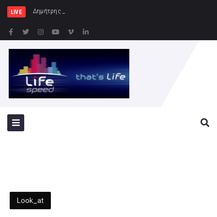
Δημήτρης Μελίδης: «Ο ΣΥΡΙΖΑ-ΠΣ είν
LIVE
Look_at