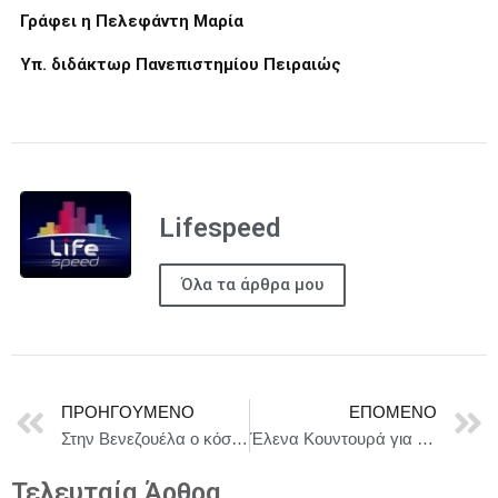
Γράφει η Πελεφάντη Μαρία
Υπ. διδάκτωρ Πανεπιστημίου Πειραιώς
Lifespeed
Όλα τα άρθρα μου
ΠΡΟΗΓΟΎΜΕΝΟ
ΕΠΌΜΕΝΟ
Στην Βενεζουέλα ο κόσμος αλλάζει για πάντα
Έλενα Κουντουρά για το μπλακάουτ στο FIR Αθηνών: “Έχω παρέμβει τρεις φορές στην Κομισιόν για να συμμορφωθεί η Ελλάδα με την ευρωπαϊκή νομοθεσία”
Τελευταία Άρθρα