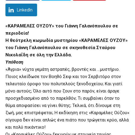
LinkedIn
«ΚΑΡΑΜΕΛΕΣ ΟΥΖΟΥ» του Γιάννη Γαλανόπουλου σε
περιοδεία!
Η θεότρελη κωμωδία μυστηρίου «ΚΑΡΑΜΕΛΕΣ ΟΥΖΟΥ»
του Γιάννη Γαλανόπουλου σε σκηνοθεσία Σταύρου
Νικολαΐδη σε όλη την Ελλάδα.
Υπόθεση
«Άγρια» νύχτα γεμάτη αστραπές, βροντές και …μυστήριο.
Ποιος κλείδωσε τον Βοηθό Σεφ και τον Σερβιτόρο στον
τελευταίο όροφο του πολυτελούς ξενοδοχείου; Και γιατί
μόνο αυτούς; Όλο αυτό που ζουν στο παρόν, είναι άραγε
προσχεδιασμένο από το παρελθόν; Τι συμβαίνει όταν το
θύμα αποφασίσει να γίνει θύτης; Τελικά, ότι δίνουμε στη
ζωή, μας επιστρέφεται; Η εκδίκηση στις «Καραμέλες Ούζου»
σίγουρα δεν είναι απλώς ένα πιάτο που τρώγεται κρύο, αλλά
και πολύ πικάντικο!
Οι «Καραμέλες Ούζου» ξεκινούν με στοιχεία ταινίας