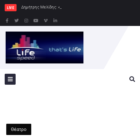
Δημήτρης Μελίδης: «Ο ΣΥΡΙΖΑ-ΠΣ είναι εδώ –
LIVE
Θέατρο