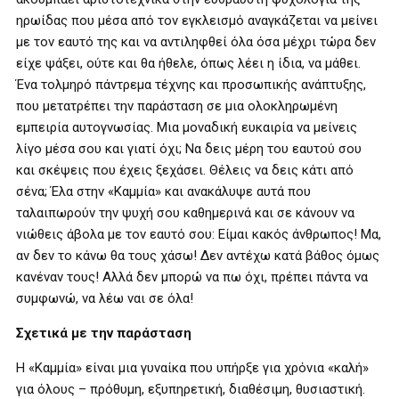
ηρωίδας που μέσα από τον εγκλεισμό αναγκάζεται να μείνει
με τον εαυτό της και να αντιληφθεί όλα όσα μέχρι τώρα δεν
είχε ψάξει, ούτε και θα ήθελε, όπως λέει η ίδια, να μάθει.
Ένα τολμηρό πάντρεμα τέχνης και προσωπικής ανάπτυξης,
που μετατρέπει την παράσταση σε μια ολοκληρωμένη
εμπειρία αυτογνωσίας. Μια μοναδική ευκαιρία να μείνεις
λίγο μέσα σου και γιατί όχι; Να δεις μέρη του εαυτού σου
και σκέψεις που έχεις ξεχάσει. Θέλεις να δεις κάτι από
σένα; Έλα στην «Καμμία» και ανακάλυψε αυτά που
ταλαιπωρούν την ψυχή σου καθημερινά και σε κάνουν να
νιώθεις άβολα με τον εαυτό σου: Είμαι κακός άνθρωπος! Μα,
αν δεν το κάνω θα τους χάσω! Δεν αντέχω κατά βάθος όμως
κανέναν τους! Αλλά δεν μπορώ να πω όχι, πρέπει πάντα να
συμφωνώ, να λέω ναι σε όλα!
Σχετικά με την παράσταση
Η «Καμμία» είναι μια γυναίκα που υπήρξε για χρόνια «καλή»
για όλους – πρόθυμη, εξυπηρετική, διαθέσιμη, θυσιαστική.