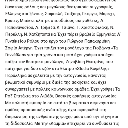
Η Άντα Χριστίδου είναι ηθοποιός που έχει δοκιμαστεί σε
δυνατούς ρόλους και μεγάλους θεατρικούς συγγραφείς,
Έλληνες και ξένους, Σοφοκλή, Σαίξπηρ, Γκόργκι, Μπρεχτ,
Κραιτς, Μπέκετ κλπ. με σπουδαίους σκηνοθέτες, Α.
Παπαθανασίου, Λ. Τριβιζά, Κ. Τσιάνο, Γ. Χριστοφιλάκη, Ν.
Περέλλη, Ν. Χατζηπαπά κα. Έχει πάρει βραβείο Ερμηνείας Α΄
ΓυναΙκείου Ρόλου στο έργο του Γιώργου Παπακυριάκη,
Σοφία Απέργη. Έχει παίξει τον μονόλογο της Γιοβάννα «Τα
Γεννέθλια» για τρία χρόνια κει μετά έχει γράψει και έχει
παίξει τον θεατρικό μονόλογο, Ζηνοβία η Θεατρίνα, που
παίχτηκε για δυο σεζόν στο θέατρο «Studio Κυψέλης».
Παράλληλα ασχολείται με την αυτογνωσία, κάνοντας
βιωματικά σεμινάρια με δικές της ασκήσεις και έχει
συνεργαστεί με πολλές κοινωνικές ομάδες. Έχει γράψει Τα
Ροζ Σπιτάκια στο Λιβάδι, Βασικές ασκήσεις αυτογνωσίας.
Με πολυετή εμπειρία σε αυτά τα βιωματικά σεμινάρια και
ομάδες προσωπικής ανάπτυξης, έχει αφιερωθεί στη
διερεύνηση της ανθρώπινης ψυχής μέσα από την τέχνη και
τη διδασκαλία. Με την «Καμμία» επιχειρεί να συνδυάσει τις