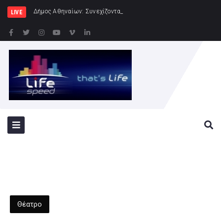
Δήμος Αθηναίων: Συνεχίζονται οι εντατικοί έλεγχοι της Δη
LIVE
Θέατρο