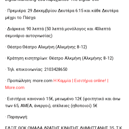
· Πρεμιέρα: 29 Δεκεμβρίου Δευτέρα 6:15 και κάθε Δευτέρα
μέχρι το Πάσχα
· Διάρκεια: 90 λεπτά (50 λεπτά μονόλογος και 40λεπτά
σεμινάριο αυτογνωσίας)
· Θέατρο:Θέατρο Αλκμήνη (Αλκμήνης 8-12)
· Κράτηση εισητηρίων: Θέατρο Αλκμήνη (Αλκμήνης 8-12)
· Τηλ. επικοινωνίας: 2103428650
· Προπώληση: more.com
Η Καμμία | Εισιτήρια online! |
More.com
· Εισιτήρια: κανονικό 15€, μειωμένο 12€ (φοιτητικό και άνω
των 65, ΑΜΕΑ, άνεργοι), ατέλειες (ηθοποιοί) 5€
· Παραγωγή:
ΕΛΞΙΣ ΘΟΚ ΟΜΑΔΑ ΔΡΑΣΗΣ ΚΙΝΗΣΗΣ ΔΗΜΗΤΣΑΝΗΣ 35, Τ.Κ.