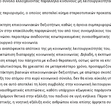
κό σύνολο ελλοχεύοντας παράλληλα κινδύνους μη λειτουργικότητά
ός περιορισμός, ο οποίος αποτελεί κύημα στερεοτυπικών προκατ
πόκτηση επικοινωνιακών δεξιοτήτων, καθώς η άγνοια συμπεριφορ
ύν στην επακόλουθη παραγκώνισή του από τους συνομηλίκους του
μονώσει περαιτέρω αναδύοντας εσωτερικευμένες συναισθηματική
ουργικό στην κοινωνία.
ι αναπόφευκτα απότοκο της μη κοινωνικής λειτουργικότητάς του,
ιμετώπιση διαταραχής κοινωνικής επικοινωνίας. Δηλαδή, η έκπτωσ
εση επαφή του πάσχοντα με ειδικό θεραπευτή, ούτως ώστε να επι
ναλυτικότερα, θα χρειαστεί σε μεταγενέστερο χρόνο, προσαρμόζο
κατάκτηση βασικών επικοινωνιακών δεξιοτήτων, με απώτερο σκοπό
η του ατόμου στο ευρύ κοινωνικό σύνολο, δεν θα είναι εύκολη υ
η σε αυτό αποτελεί τη λύση συμβολής στην κοινωνική λειτουργικ
ναισθηματικές επιπτώσεις, καθότι υπάρχουν εξωγενείς παράγοντ
δράμουν θετικά στην εξέλιξη του παιδιού σε υγιή ενήλικα. Πέραν τ
στικής, η νοητική εξέλιξη ενός ανθρώπου είναι επίσης άρρηκτα σ