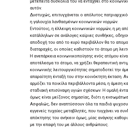
μετέπειτα δυσκολία του να ενταχθεί στο κοινωνι
αυτόν.
Δυστυχώς, επιτυγχάνεται ο απόλυτος πατριαρχικ
η γαλουχία λανθασμένων κοινωνικών νορμών.
Εντούτοις, η έλλειψη κοινωνικών νορμών, η μη α
κατάλληλων σε ανάλογες καίριες συνθήκες, οδηγο
αποδοχή του από το ευρύ περιβάλλον θα το απο
διαταραχές, οι οποίες καθιστούν το άτομο μη λειτ
Η ανεπάρκεια κοινωνικοποίησης ενός ατόμου είνα
αποτέλεσμα το άτομο, να χρήζει θεραπευτική αντ
κοινωνικής λειτουργικότητας σηματοδοτεί την άμ
απαραίτητη ένταξή του στην κοινόκτητη έκταση. Α
αρμόζει τα ποικίλα περιβάλλοντα μέσα, η άμεση 
σταδιακή επισύναψη υγιών σχέσεων. Η ομαλή ένταξ
όμως είναι μείζονος σημασίας, διότι η ενσωμάτωσ
Ασφαλώς, δεν αναπτύσσουν όλα τα παιδιά ψυχοσυ
εγγενείς τυχαίες μεταβλητές, που τυγχάνει να συν
απόκτησης του ανήκειν όμως, μίας ανάγκης καθορι
με την επαφή του με άλλους ανθρώπους.