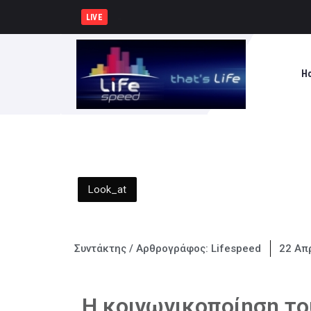
Εντοπίστηκε φυτεία με π
LIVE
H
Look_at
Συντάκτης / Αρθρογράφος:
Lifespeed
22 Απρ
Η κοινωνικοποίηση το