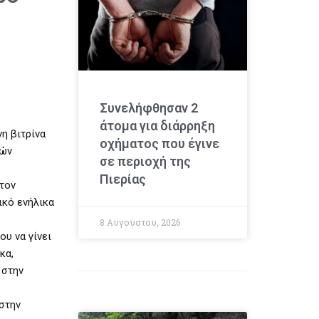
Συνελήφθησαν 2
άτομα για διάρρηξη
η βιτρίνα
οχήματος που έγινε
ιών
σε περιοχή της
Πιερίας
τον
ικό ενήλικα
8 Αυγούστου, 2026
ου να γίνει
κα,
 στην
στην