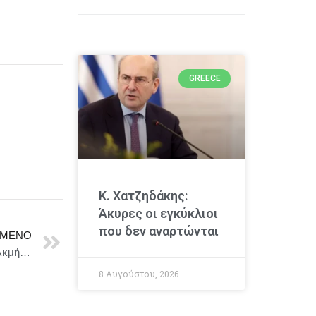
GREECE
Κ. Χατζηδάκης:
Άκυρες οι εγκύκλιοι
που δεν αναρτώνται
ΜΕΝΟ
“Βροχή στο τζάμι” του Θάνου Τσάμπρα στο θέατρο Αλκμήνη κάθε Πέμπτη 21.15, από 1η Μαΐου
8 Αυγούστου, 2026