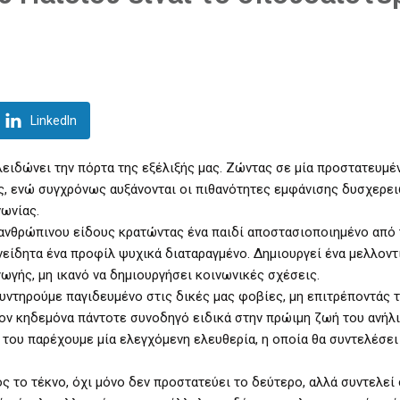
LinkedIn
λειδώνει την πόρτα της εξέλιξής μας. Ζώντας σε μία προστατευμέν
ς, ενώ συγχρόνως αυξάνονται οι πιθανότητες εμφάνισης δυσχερε
ωνίας.
 ανθρώπινου είδους κρατώντας ένα παιδί αποστασιοποιημένο από 
είδητα ένα προφίλ ψυχικά διαταραγμένο. Δημιουργεί ένα μελλοντ
ωγής, μη ικανό να δημιουργήσει κοινωνικές σχέσεις.
υντηρούμε παγιδευμένο στις δικές μας φοβίες, μη επιτρέποντάς τ
 τον κηδεμόνα πάντοτε συνοδηγό ειδικά στην πρώιμη ζωή του ανήλι
του παρέχουμε μία ελεγχόμενη ελευθερία, η οποία θα συντελέσει
 το τέκνο, όχι μόνο δεν προστατεύει το δεύτερο, αλλά συντελεί 