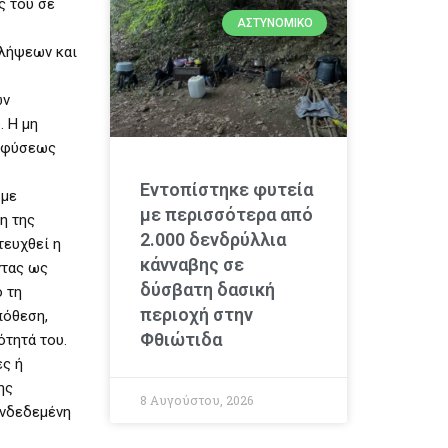
ς του σε
ΑΣΤΥΝΟΜΙΚΌ
αλήψεων και
ών
. Η μη
ς φύσεως
Εντοπίστηκε φυτεία
 με
με περισσότερα από
η της
2.000 δενδρύλλια
τευχθεί η
κάνναβης σε
ντας ως
δύσβατη δασική
 τη
περιοχή στην
πόθεση,
Φθιώτιδα
ότητά του.
ες ή
ης
8 Αυγούστου, 2026
υνδεδεμένη