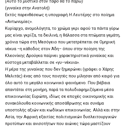
(Αυτό το μυστικό στον τάφο θα το πάρω)
(
γυναίκα στην Ανατολή
)
Εκτός παρενθέσεως η υπογραφή
Η Λευτέρης
στο ποίημα
«Αντωνυμίες».
Κυρίαρχο, ανομολόγητα, το χρώμα γκρι αφού τα πάντα γύρω
μας είναι γκρίζα, τα δειλινά, η θάλασσα στα πτώματα γεμάτη,
χρόνια τώρα στη Μεσόγειο που μετατρέπεται σε Ομηρική
νέκυα –η κάθοδος στον Άδη– όπου στην ποίηση της
Κλεονίκης Δρούγκα παίρνει χαρακτηριστικά γυναίκας και
εύστοχα μεταβάλλεται σε «γυ–νέκυια».
Η μέρα της γυναίκας
που δεν ξημερώνει (γράφει ο Χάρης
Μελιτάς) ένας από τους ποιητές που μίλησαν από καιρό για
όλο αυτό το μεγάλο κοινωνικό φαινόμενο. Που βέβαια
απαντάται στη μονήρη, παρά τα πολυδιαφημιζόμενα μέσα
επικοινωνίας Ευρώπη, ιδίως σε εποχές οικονομικής και
συνακόλουθα κοινωνικής αποσάθρωσης και συνάμα
υποστολής αξιών και κωδίκων επικοινωνίας. Αλλά και στην
Ασία, την Αφρική εξαιτίας πολιτισμικών δυσλειτουργικών
προτύπων και ανισοτήτων που αιώνες τώρα μαστίζουν