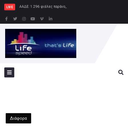
ΑΑΔΕ: 1.296 φιάλες παράνομου φρέον κατασχέθηκαν σε Κή
LIVE
Διάφορα