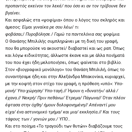
προπαντός εκείνον τον λεκέ/ που όσο κι αν τον τρίβουνε δεν
βγαίνει
.
Και ασφαλώς στα «ψοφίμια» όπου ο λόγος του σκληρός και
άμεσος:
Είμαι γυναίκα ρε σου λέω
/
τι
φοβάσαι;
/
Πυροβόλησε.
/
Γαμώ τα παντελόνια σας ψοφίμια.
Ο Θανάσης Μπιλιλής συμπληρώνει με τη δική του γραφή,
που θα μπορούσε να ακουστεί/ διαβαστεί και ως ραπ. Όπως
και λόγω ειδικότητας, άλλωστε έκανε και με άλλα ποιήματά
του που έχει ήδη μελοποιήσει, όπως φαίνεται στο βιβλίο.
Στον «βιογραφικό μονόλογο» του Θανάση Μπιλιλή, όπως το
συναντήσαμε ήδη και στην Αλεξάνδρα Μπακονίκα, κυριαρχεί,
με την κοφτή στον στίχο του γραφή, η πρόθεση «υπό»:
Υπο-
μονή/ Υπο-χώρηση/ Υπο-ταγή.// Ήμουν η «δυνατή»/ αλλά /
έχανα.// Νεκρή/ Πριν πεθάνω/ Έτρεμα/ Πάγωνα// Όταν πλέον
έφτασα στην όχθη/ ήμουν δολοφονημένη// Απέναντί μου
είχα/ ένα αστυνομικό τμήμα/ και μια/ εκκλησία.// Και τους
τάφους των / γονιών μου./ ΥΠΟ…
Και στο ποίημα «Το τραγούδι των θυτών» διαβάζουμε τους