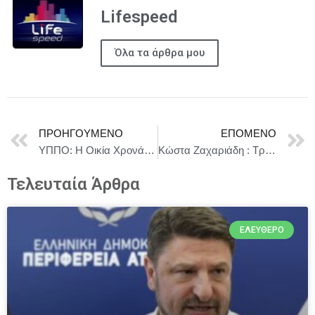
Lifespeed
Όλα τα άρθρα μου
ΠΡΟΗΓΟΎΜΕΝΟ
ΕΠΌΜΕΝΟ
ΥΠΠΟ: Η Οικία Χρονάκη καθίσταται πυρήνας πολιτισμού, στο ιστορικό κέντρο του Ηρακλείου
Κώστα Ζαχαριάδη : Τραμπισμός υψηλών προδιαγραφών
Τελευταία Άρθρα
ΕΛΕΎΘΕΡΟ