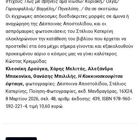
στίχους:
Πώς με σβήνεις άμα νιώσω/ Κυριακή,/ Όλγα,/
Γαρουφαλλιά,/ Βαγγέλη,/ Πηνελόπη…/ Θα σε σκοτώσω.
Οι έγχρωμες απόκοσμες δυσδιάκριτες μορφές σε άμυνα ή
αναχώρηση της Δέσποινας Αποστολίδου, και οι
ασπρόμαυρες φωτοσκιάσεις του Στέλιου Κατερίνη
ολοκληρώνουν την κατάθεση του βιβλίου που έρχεται να
προστεθεί στα όσα μέχρι σήμερα γίνονται και εξακολουθούν
προκειμένου αύριο ο κόσμος μας να γίνει καλύτερος.
Κώστας Κρεμμύδας
Κλεονίκη Δρούγκα, Χάρης Μελιτάς, Αλεξάνδρα
Μπακονίκα, Θανάσης Μπιλιλής
,
Η Κοκκινοσκουφίτσα
έφταιγε
,
φωτογραφίες: Δέσποινα Αποστολίδου, Στέλιος
Κατερίνης, Ποίηση-Φωτογραφίες, εκδ. Μανδραγόρας, 16Χ24,
8 Μαρτίου 2026, σελ. 48, αριθμ. έκδοσης: 439, ISBN 978-960-
592-221-4, τιμή 10,60 ευρώ.