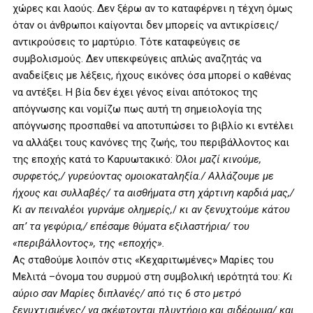
χώρες και λαούς. Δεν ξέρω αν το καταφέρνει η τέχνη όμως
όταν οι άνθρωποι καίγονται δεν μπορείς να αντικρίσεις/
αντικρούσεις το μαρτύριο. Τότε καταφεύγεις σε
συμβολισμούς. Δεν υπεκφεύγεις απλώς αναζητάς να
αναδείξεις με λέξεις, ήχους εικόνες όσα μπορεί ο καθένας
να αντέξει. Η βία δεν έχει γένος είναι απότοκος της
απόγνωσης και νομίζω πως αυτή τη σημειολογία της
απόγνωσης προσπαθεί να αποτυπώσει το βιβλίο κι εντέλει
να αλλάξει τους κανόνες της ζωής, του περιβάλλοντος και
της εποχής κατά το Καρυωτακικό:
Όλοι μαζί κινούμε,
συρφετός,/ γυρεύοντας ομοιοκαταληξία./ Αλλάζουμε με
ήχους και συλλαβές/ τα αισθήματα στη χάρτινη καρδιά μας,/
Κι αν πειναλέοι γυρνάμε ολημερίς,
/
κι αν ξενυχτούμε κάτου
απ’ τα γεφύρια,/ επέσαμε θύματα εξιλαστήρια/ του
«περιβάλλοντος», της «εποχής».
Ας σταθούμε λοιπόν στις «Κεχαριτωμένες» Μαρίες του
Μελιτά –όνομα του συρμού στη συμβολική ιερότητά του:
Κι
αύριο σαν Μαρίες διπλανές/ από τις 6 στο μετρό
ξενυχτισμένες/ να σκέφτονται πλυντήριο και σιδέρωμα/ και