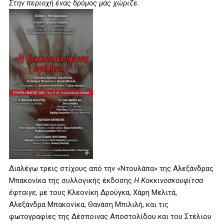
Στην περιοχή ένας δρόμος μάς χώριζε.
Διαλέγω τρεις στίχους από την «Ντουλάπα» της Αλεξάνδρας
Μπακονίκα της συλλογικής έκδοσης
Η Κοκκινοσκουφίτσα
έφταιγε,
με τους Κλεονίκη Δρούγκα, Χάρη Μελιτά,
Αλεξάνδρα Μπακονίκα, Θανάση Μπιλιλή, και τις
φωτογραφίες της Δέσποινας Αποστολίδου και του Στέλιου