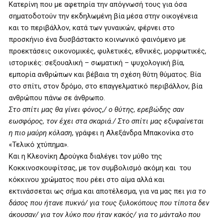
Κατερίνη που με αφετηρία την απόγνωσή τους για όσα
σηματοδοτούν την εκδηλωμένη βία μέσα στην οικογένεια
και το περιβάλλον, κατά των γυναικών, φέρνει στο
προσκήνιο ένα δυσβάστακτο κοινωνικό φαινόμενο με
προεκτάσεις οικονομικές, φυλετικές, εθνικές, μορφωτικές,
ιστορικές: σεξουαλική – σωματική – ψυχολογική βία,
εμπορία ανθρώπων και βέβαια τη σχέση θύτη θύματος. Βία
στο σπίτι, στον δρόμο, στο επαγγελματικό περιβάλλον, βία
ανθρώπου πάνω σε άνθρωπο.
Στο σπίτι μας θα γίνει φόνος,/ ο θύτης, ερεβώδης σαν
εωσφόρος, τον έχει στα σκαριά./ Στο σπίτι μας εξυφαίνεται
η πιο μαύρη κόλαση
, γράφει η Αλεξάνδρα Μπακονίκα στο
«Τελικό χτύπημα».
Και η Κλεονίκη Δρούγκα διαλέγει τον μύθο της
Κοκκινοσκουφίτσας, με τον συμβολισμό ακόμη και του
κόκκινου χρώματος που ρέει στο αίμα αλλά και
εκτινάσσεται ως σήμα και αποτέλεσμα, για να μας πει
για το
δάσος που ήτανε πυκνό/ για τους ξυλοκόπους που τίποτα δεν
άκουσαν/ για τον λύκο που ήταν κακός/ για το μάνταλο που