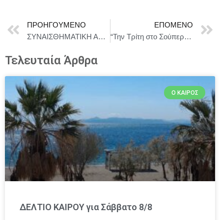
ΠΡΟΗΓΟΎΜΕΝΟ
ΕΠΌΜΕΝΟ
ΣΥΝΑΙΣΘΗΜΑΤΙΚΗ ΑΞΙΑ (Sentimental Value)| 11 Σεπτεμβρίου στους κινηματογράφους
“Την Τρίτη στο Σούπερ-Μάρκετ” με τον Φαίδωνα Καστρή στο Show What? (Δέκα παραστάσες 14/10-16/12)
Τελευταία Άρθρα
Ο ΚΑΙΡΌΣ
ΔΕΛΤΙΟ ΚΑΙΡΟΥ για Σάββατο 8/8