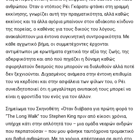
ανθρώπου. Όταν ο ντόπιος Ρέι Γκάρατυ φτάνει στη γραμμή
εκκίνησης, γνωρίζει αυτή την πραγματικότητα, αλλά καθώς
εκείνος και τα άλλα αγόρια μπαίνουν στον αδιάκοπο κίνδυνο
της πορείας, ο καθένας για τους δικούς του λόγους,
ανακαλύπτουν μια έντονα συγκινητική συντροφικότητα. Με
κάθε αγχωτικό βήμα, οι συμμετέχοντες έρχονται
αντιμέτωποι με ερωτήματα σχετικά την αξία της ζωής, της
αδερφικότητα και από πού πηγάζει η δύναμη καθώς
σφυρηλατούν δεσμούς που μπορούν να διαλυθούν αλλά ποτέ
δεν ξεχνιούνται. Διχασμένος ανάμεσα στην έντονη επιθυμία
του να κερδίσει και στην ασφάλεια των φίλων του, ο Ρέι
συνειδητοποιεί ότι η μεγαλύτερη ανυπακοή τους μπορεί να
είναι η φροντίδα του ενός για τον άλλον.
Σημείωμα του Σκηνοθέτη: «Όταν διάβασα για πρώτη φορά το
“The Long Walk” του Stephen King πριν από είκοσι χρόνια,
υπήρχε κάτι στην απλότητά του – μια ομάδα νεαρών ανδρών
που περπατούσαν – που μου φάνηκε ταυτόχρονα τρομακτικό
και βαθιά ανθρώπινο. Με τα χρόνια, επέστρεφα σε αυτό στο