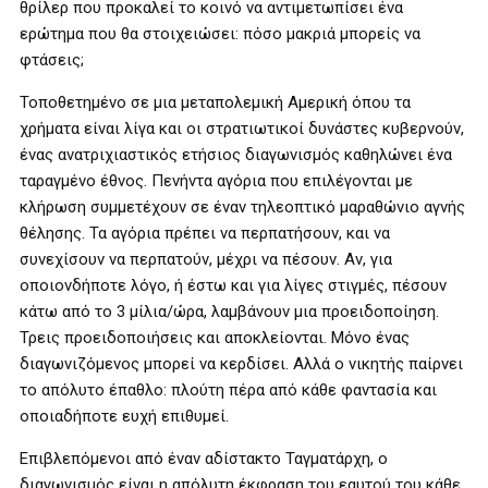
θρίλερ που προκαλεί το κοινό να αντιμετωπίσει ένα
ερώτημα που θα στοιχειώσει: πόσο μακριά μπορείς να
φτάσεις;
Τοποθετημένο σε μια μεταπολεμική Αμερική όπου τα
χρήματα είναι λίγα και οι στρατιωτικοί δυνάστες κυβερνούν,
ένας ανατριχιαστικός ετήσιος διαγωνισμός καθηλώνει ένα
ταραγμένο έθνος. Πενήντα αγόρια που επιλέγονται με
κλήρωση συμμετέχουν σε έναν τηλεοπτικό μαραθώνιο αγνής
θέλησης. Τα αγόρια πρέπει να περπατήσουν, και να
συνεχίσουν να περπατούν, μέχρι να πέσουν. Αν, για
οποιονδήποτε λόγο, ή έστω και για λίγες στιγμές, πέσουν
κάτω από το 3 μίλια/ώρα, λαμβάνουν μια προειδοποίηση.
Τρεις προειδοποιήσεις και αποκλείονται. Μόνο ένας
διαγωνιζόμενος μπορεί να κερδίσει. Αλλά ο νικητής παίρνει
το απόλυτο έπαθλο: πλούτη πέρα από κάθε φαντασία και
οποιαδήποτε ευχή επιθυμεί.
Επιβλεπόμενοι από έναν αδίστακτο Ταγματάρχη, ο
διαγωνισμός είναι η απόλυτη έκφραση του εαυτού του κάθε