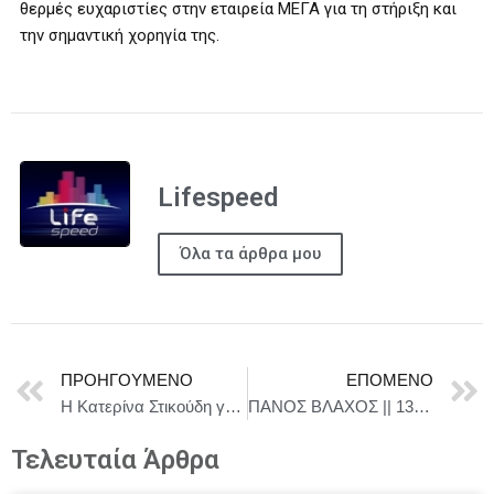
θερμές ευχαριστίες στην εταιρεία ΜΕΓΑ για τη στήριξη και
την σημαντική χορηγία της.
Lifespeed
Όλα τα άρθρα μου
ΠΡΟΗΓΟΎΜΕΝΟ
ΕΠΌΜΕΝΟ
Η Κατερίνα Στικούδη γράφει ιστορία μαζί με το Athens Pride
ΠΑΝΟΣ ΒΛΑΧΟΣ || 13/7 Live στο Βεάκειο με χωρίς πρόγραμμα || Η απόλυτη συναυλιακή στιγμή του φετινού καλοκαιριού
Τελευταία Άρθρα