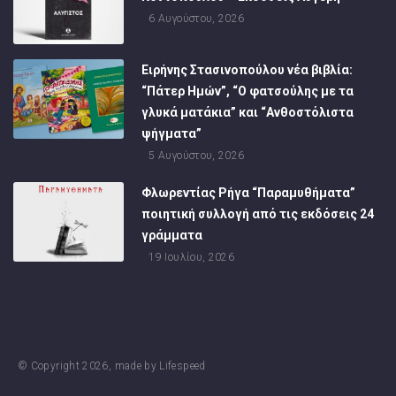
6 Αυγούστου, 2026
Ειρήνης Στασινοπούλου νέα βιβλία:
“Πάτερ Ημών”, “Ο φατσούλης με τα
γλυκά ματάκια” και “Ανθοστόλιστα
ψήγματα”
5 Αυγούστου, 2026
Φλωρεντίας Ρήγα “Παραμυθήματα”
ποιητική συλλογή από τις εκδόσεις 24
γράμματα
19 Ιουλίου, 2026
© Copyright
2026
, made by
Lifespeed