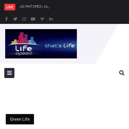
«ΟΙ ΡΗΤΟΡΕΣ» του Χριστόφορου Χριστοφή
LIVE
Green Life