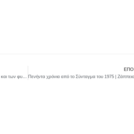
ΕΠΌ
Νίκος Χαρδαλιάς: «Η προστασία των πολιτών και των φυσικών πόρων της Αττικής αποτελεί για εμάς αδιαπραγμάτευτη προτεραιότητα»