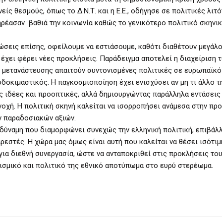
είς θεσμούς, όπως το Δ.Ν.Τ. και η Ε.Ε., οδήγησε σε πολιτικές λιτό
ηρέασαν βαθιά την κοινωνία καθώς το γενικότερο πολιτικό σκηνικ
τώσεις επίσης, οφείλουμε να εστιάσουμε, καθότι διαθέτουν μεγάλ
έχει φέρει νέες προκλήσεις. Παράδειγμα αποτελεί η διαχείριση 
ς μετανάστευσης απαιτούν συντονισμένες πολιτικές σε ευρωπαϊκό
οδοκιμαστικός. Η παγκοσμιοποίηση έχει ενισχύσει αν μη τι άλλο τ
ς ιδέες και προοπτικές, αλλά δημιουργώντας παράλληλα εντάσεις
νοχή. Η πολιτική σκηνή καλείται να ισορροπήσει ανάμεσα στην πρ
ν παραδοσιακών αξιών.
δύναμη που διαμορφώνει συνεχώς την ελληνική πολιτική, επιβάλ
ρεστές. Η χώρα μας όμως είναι αυτή που καλείται να θέσει ισότι
 για διεθνή συνεργασία, ώστε να ανταποκριθεί στις προκλήσεις το
ισμικό και πολιτικό της εθνικό αποτύπωμα στο ευρύ στερέωμα.