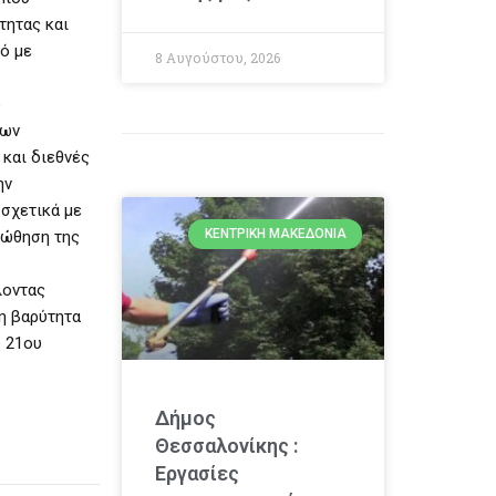
τητας και
ό με
8 Αυγούστου, 2026
ο
των
 και διεθνές
ην
 σχετικά με
ΚΕΝΤΡΙΚΉ ΜΑΚΕΔΟΝΊΑ
οώθηση της
λοντας
μη βαρύτητα
υ 21ου
Δήμος
Θεσσαλονίκης :
Εργασίες