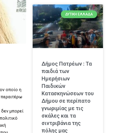
ΔΥΤΙΚΉ ΕΛΛΆΔΑ
Δήμος Πατρέων : Τα
παιδιά των
Ημερήσιων
Παιδικών
ον οποίο η
Κατασκηνώσεων του
ι περαιτέρω
Δήμου σε περίπατο
γνωριμίας με τις
 δεν μπορεί
σκάλες και τα
 πολιτικό
σιντριβάνια της
ική
πόλης μας
 που