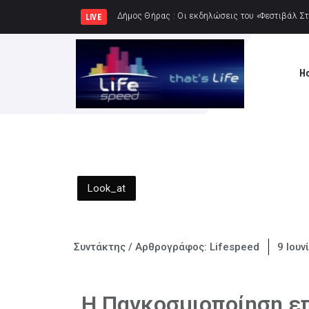
Δήμος Πατρέων : Τα παιδιά
LIVE
H
Look_at
Συντάκτης / Αρθρογράφος:
Lifespeed
9 Ιουν
Η Παγκοσμιοποίηση επ