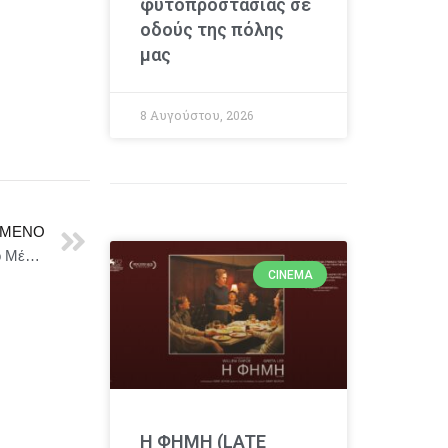
φυτοπροστασίας σε
οδούς της πόλης
μας
8 Αυγούστου, 2026
ΜΕΝΟ
Πενήντα χρόνια από το Σύνταγμα του 1975 | Ζάππειο Μέγαρο | Κύκλος Ιδεών
CINEMA
Η ΦΗΜΗ (LATE