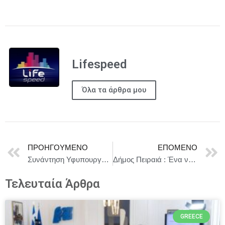
Lifespeed
Όλα τα άρθρα μου
ΠΡΟΗΓΟΎΜΕΝΟ
ΕΠΌΜΕΝΟ
Συνάντηση Υφυπουργών Αγροτική Ανάπτυξης Χρ. Κέλλα και Ναυτιλίας Στεφ. Γκίκα στην Κέρκυρα με εκπροσώπους του Πανελλήνιου Δικτύου Παράκτιων Αλιευτικών Συλλόγων
Δήμος Πειραιά : Ένα νέο ηλεκτρικό απορριμματοφόρο παρέλαβε ο Δήμος Πειραιά από την Περιφέρεια Αττικής και τον ΕΔΣΝΑ
Τελευταία Άρθρα
GREECE