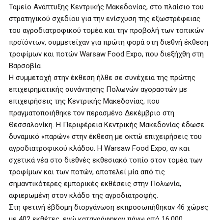
Ταμείο Ανάπτυξης Κεντρικής Μακεδονίας, στο πλαίσιο του
στρατηγικού σχεδίου για την ενίσχυση της εξωστρέφειας
του αγροδιατροφικού τομέα και την προβολή των τοπικών
προϊόντων, συμμετείχαν για πρώτη φορά στη διεθνή έκθεση
τροφίμων και ποτών Warsaw Food Expo, που διεξήχθη στη
Βαρσοβία.
Η συμμετοχή στην έκθεση ήλθε σε συνέχεια της πρώτης
επιχειρηματικής συνάντησης Πολωνών αγοραστών με
επιχειρήσεις της Κεντρικής Μακεδονίας, που
πραγματοποιήθηκε τον περασμένο Δεκέμβριο στη
Θεσσαλονίκη. Η Περιφέρεια Κεντρικής Μακεδονίας έδωσε
δυναμικό «παρών» στην έκθεση με οκτώ επιχειρήσεις του
αγροδιατροφικού κλάδου. Η Warsaw Food Expo, αν και
σχετικά νέα στο διεθνές εκθεσιακό τοπίο στον τομέα των
τροφίμων και των ποτών, αποτελεί μία από τις
σημαντικότερες εμπορικές εκθέσεις στην Πολωνία,
αφιερωμένη στον κλάδο της αγροδιατροφής.
Στη φετινή έβδομη διοργάνωση εκπροσωπήθηκαν 46 χώρες
με 402 εκθέτες, ενώ καταγράφηκαν πάνω από 16.000