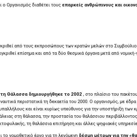
ι ο Οργανισμός διαθέτει τους
επαρκείς ανθρώπινους και οικον
γκριθεί από τους εκπροσώπους των κρατών μελών στο Συμβούλιο
εγκριθεί επίσημα και από τα δύο θεσμικά όργανα μετά από νομική
στη Θάλασσα δημιουργήθηκε το 2002
, στο πλαίσιο του πακέτου E
αυτικά περιστατικά τη δεκαετία του 2000. Ο οργανισμός, με έδρα
υπαλλήλους και είναι κυρίως υπεύθυνος για την υποστήριξη των 
άλειας στη θάλασσα, την προστασία του θαλάσσιου περιβάλλοντος
ακτοφυλακής, τη θαλάσσια επιτήρηση και άλλες ψηφιακές υπηρεσίε
 το νομοθετικό έργο για τη λεγόμενη
δέσμη μέτρων για την «θ