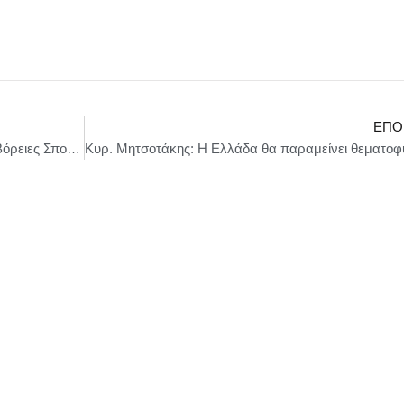
ΕΠΌ
Απευθείας σύνδεση της Θεσσαλονίκης με τις Βόρειες Σποράδες