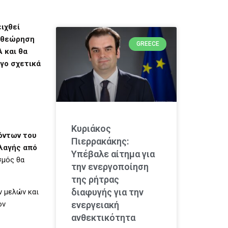
ιχθεί
ναθεώρηση
GREECE
 και θα
ργο σχετικά
Κυριάκος
όντων του
Πιερρακάκης:
λαγής από
Υπέβαλε αίτημα για
σμός θα
την ενεργοποίηση
της ρήτρας
διαφυγής για την
ν μελών και
ον
ενεργειακή
ανθεκτικότητα