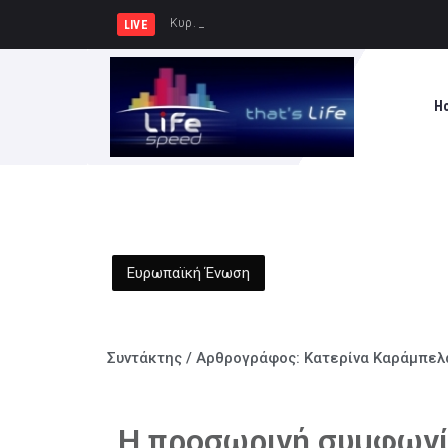
Κυρ. Μητσοτάκης: Η χώρα δεν μπορεί ν
LIVE
H
Ευρωπαϊκή Ένωση
Συντάκτης / Αρθρογράφος:
Κατερίνα Καράμπελ
Η προσωρινή συμφωνί