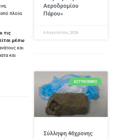
Αεροδρομίου
να,
Πάρου»
από πλοία.
6 Αυγούστου, 2026
ι τις
είται μέσω
ανάτους και
ατα και
ΑΣΤΥΝΟΜΙΚΌ
Σύλληψη 46χρονης