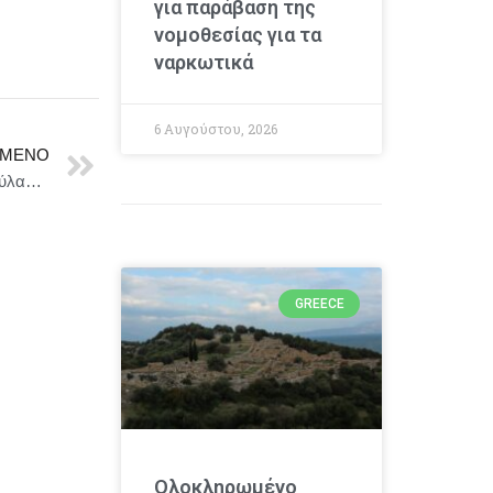
για παράβαση της
νομοθεσίας για τα
ναρκωτικά
6 Αυγούστου, 2026
ΜΕΝΟ
Κυρ. Μητσοτάκης: Η Ελλάδα θα παραμείνει θεματοφύλακας της ελευθερίας της ναυσιπλοΐας
GREECE
Ολοκληρωμένο