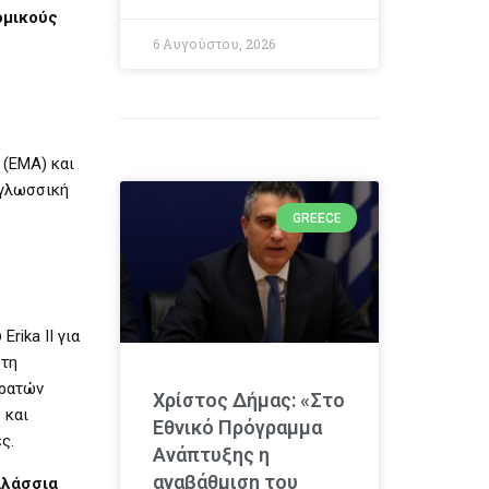
ομικούς
6 Αυγούστου, 2026
 (ΕΜΑ) και
-γλωσσική
GREECE
rika II για
 τη
κρατών
Χρίστος Δήμας: «Στο
 και
Εθνικό Πρόγραμμα
ς.
Ανάπτυξης η
αναβάθμιση του
αλάσσια