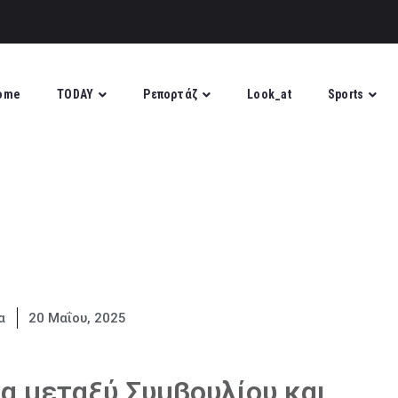
ome
TODAY
Ρεπορτάζ
Look_at
Sports
α
20 Μαΐου, 2025
α μεταξύ Συμβουλίου και