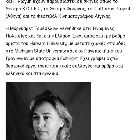
και Η Ρωγμή έχουν παρουσιαστεί σε σκηνές όπως το
Θέατρο Κ.Ο.Τ.Ε.Σ., το Θέατρο Φούρνος, το Platforms Project
(Αθήνα) και το Φεστιβάλ Κινηματογράφου Αίγινας.
Η Μάργκαρετ Γουέσελινκ γεννήθηκε στις Ηνωμένες
Πολιτείες και ζει στην Ελλάδα. Είναι απόφοιτη με βαθμό
άριστα του Harvard University, με μεταπτυχιακές σπουδές
στο Michigan State University και στο Πανεπιστήμιο του
Γρόνινγκεν με υποτροφία Fulbright. Έχει γράψει οχτώ
θεατρικά έργα, τρεις ποιητικές συλλογές και άρθρα στα
ελληνικά και στα αγγλικά.