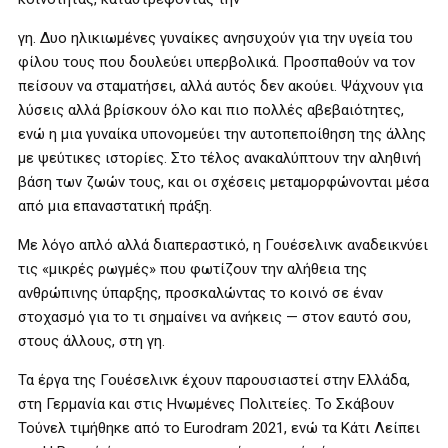
γη. Δυο ηλικιωμένες γυναίκες ανησυχούν για την υγεία του
φίλου τους που δουλεύει υπερβολικά. Προσπαθούν να τον
πείσουν να σταματήσει, αλλά αυτός δεν ακούει. Ψάχνουν για
λύσεις αλλά βρίσκουν όλο και πιο πολλές αβεβαιότητες,
ενώ η μια γυναίκα υπονομεύει την αυτοπεποίθηση της άλλης
με ψεύτικες ιστορίες. Στο τέλος ανακαλύπτουν την αληθινή
βάση των ζωών τους, και οι σχέσεις μεταμορφώνονται μέσα
από μια επαναστατική πράξη.
Με λόγο απλό αλλά διαπεραστικό, η Γουέσελινκ αναδεικνύει
τις «μικρές ρωγμές» που φωτίζουν την αλήθεια της
ανθρώπινης ύπαρξης, προσκαλώντας το κοινό σε έναν
στοχασμό για το τι σημαίνει να ανήκεις — στον εαυτό σου,
στους άλλους, στη γη.
Τα έργα της Γουέσελινκ έχουν παρουσιαστεί στην Ελλάδα,
στη Γερμανία και στις Ηνωμένες Πολιτείες. Το Σκάβουν
Τούνελ τιμήθηκε από το Eurodram 2021, ενώ τα Κάτι Λείπει