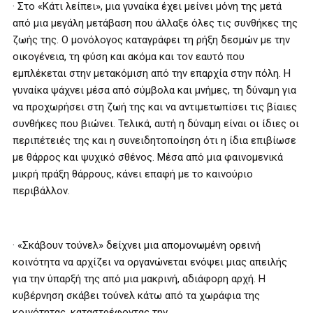
· Στο «Κάτι λείπει», μια γυναίκα έχει μείνει μόνη της μετά
από μια μεγάλη μετάβαση που άλλαξε όλες τις συνθήκες της
ζωής της. Ο μονόλογος καταγράφει τη ρήξη δεσμών με την
οικογένεια, τη φύση και ακόμα και τον εαυτό που
εμπλέκεται στην μετακόμιση από την επαρχία στην πόλη. Η
γυναίκα ψάχνει μέσα από σύμβολα και μνήμες, τη δύναμη για
να προχωρήσει στη ζωή της και να αντιμετωπίσει τις βίαιες
συνθήκες που βιώνει. Τελικά, αυτή η δύναμη είναι οι ίδιες οι
περιπέτειές της και η συνειδητοποίηση ότι η ίδια επιβίωσε
με θάρρος και ψυχικό σθένος. Mέσα από μια φαινομενικά
μικρή πράξη θάρρους, κάνει επαφή με το καινούριο
περιβάλλον.
· «Σκάβουν τούνελ» δείχνει μια απομονωμένη ορεινή
κοινότητα να αρχίζει να οργανώνεται ενόψει μιας απειλής
για την ύπαρξή της από μια μακρινή, αδιάφορη αρχή. Η
κυβέρνηση σκάβει τούνελ κάτω από τα χωράφια της
κοινότητας, καταστρέφοντας την