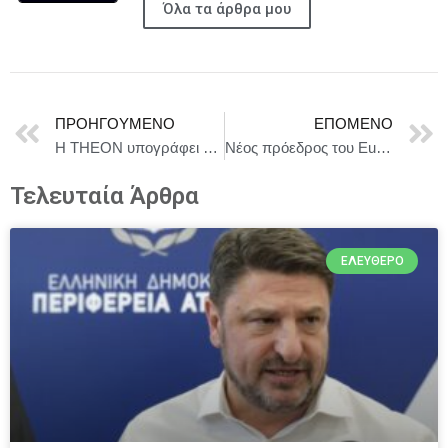
Όλα τα άρθρα μου
ΠΡΟΗΓΟΎΜΕΝΟ
ΕΠΌΜΕΝΟ
Η THEON υπογράφει με τον OCCAR τη μεγαλύτερη σύμβαση στην ιστορία της για την προμήθεια 100.000 συστημάτων νυχτερινής όρασης συνολικής αξίας περίπου €1 δισ.
Νέος πρόεδρος του Eurogroup ο Κυριάκος Πιερρακάκης
Τελευταία Άρθρα
ΕΛΕΎΘΕΡΟ