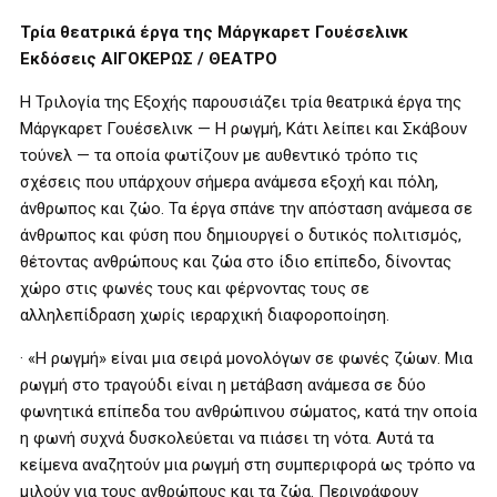
Τρία θεατρικά έργα της Μάργκαρετ Γουέσελινκ
Εκδόσεις ΑΙΓΟΚΕΡΩΣ / ΘΕΑΤΡΟ
Η Τριλογία της Εξοχής παρουσιάζει τρία θεατρικά έργα της
Μάργκαρετ Γουέσελινκ — Η ρωγμή, Κάτι λείπει και Σκάβουν
τούνελ — τα οποία φωτίζουν με αυθεντικό τρόπο τις
σχέσεις που υπάρχουν σήμερα ανάμεσα εξοχή και πόλη,
άνθρωπος και ζώο. Τα έργα σπάνε την απόσταση ανάμεσα σε
άνθρωπος και φύση που δημιουργεί ο δυτικός πολιτισμός,
θέτοντας ανθρώπους και ζώα στο ίδιο επίπεδο, δίνοντας
χώρο στις φωνές τους και φέρνοντας τους σε
αλληλεπίδραση χωρίς ιεραρχική διαφοροποίηση.
· «Η ρωγμή» είναι μια σειρά μονολόγων σε φωνές ζώων. Μια
ρωγμή στο τραγούδι είναι η μετάβαση ανάμεσα σε δύο
φωνητικά επίπεδα του ανθρώπινου σώματος, κατά την οποία
η φωνή συχνά δυσκολεύεται να πιάσει τη νότα. Αυτά τα
κείμενα αναζητούν μια ρωγμή στη συμπεριφορά ως τρόπο να
μιλούν για τους ανθρώπους και τα ζώα. Περιγράφουν