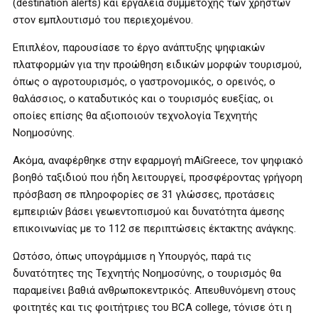
(destination alerts) και εργαλεία συμμετοχής των χρηστών
στον εμπλουτισμό του περιεχομένου.
Επιπλέον, παρουσίασε το έργο ανάπτυξης ψηφιακών
πλατφορμών για την προώθηση ειδικών μορφών τουρισμού,
όπως ο αγροτουρισμός, ο γαστρονομικός, ο ορεινός, ο
θαλάσσιος, ο καταδυτικός και ο τουρισμός ευεξίας, οι
οποίες επίσης θα αξιοποιούν τεχνολογία Τεχνητής
Νοημοσύνης.
Ακόμα, αναφέρθηκε στην εφαρμογή mAiGreece, τον ψηφιακό
βοηθό ταξιδιού που ήδη λειτουργεί, προσφέροντας γρήγορη
πρόσβαση σε πληροφορίες σε 31 γλώσσες, προτάσεις
εμπειριών βάσει γεωεντοπισμού και δυνατότητα άμεσης
επικοινωνίας με το 112 σε περιπτώσεις έκτακτης ανάγκης.
Ωστόσο, όπως υπογράμμισε η Υπουργός, παρά τις
δυνατότητες της Τεχνητής Νοημοσύνης, ο τουρισμός θα
παραμείνει βαθιά ανθρωποκεντρικός. Απευθυνόμενη στους
φοιτητές και τις φοιτήτριες του ΒCA college, τόνισε ότι η