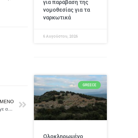
για παράβαση της
νομοθεσίας για τα
ναρκωτικά
6 Αυγούστου, 2026
GREECE
ΜΕΝΟ
Ο γνωστός δημοσιογράφος Γιώργος Παπαδάκης έφυγε από τη ζωή
Ολοκληρωμένο