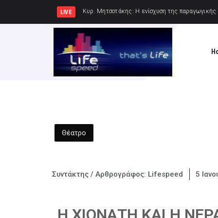
Κυρ. Μητσοτάκης: Η χ
LIVE
H
Θέατρο
Συντάκτης / Αρθρογράφος:
Lifespeed
5 Ιανο
Η ΧΙΟΝΑΤΗ ΚΑΙ Η ΝΕ