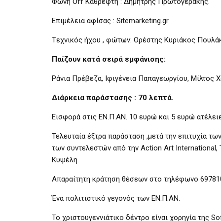
Φωνή Off Καθρέφτη : Δημήτρης Πρωτογεράκης.
Επιμέλεια αφίσας : Sitemarketing.gr
Tεχνικός ήχου , φώτων: Ορέστης Κυριάκος Πουλά
Παίζουν κατά σειρά εμφάνισης:
Ράνια Πρέβεζα, Ιφιγένεια Παπαγεωργίου, Μίλτος Χ
Διάρκεια παράστασης : 70 λεπτά.
Εισφορά στις ΕΝ.Π.ΑΝ. 10 ευρώ και 5 ευρώ ατέλει
Τελευταία έξτρα παράσταση ,μετά την επιτυχία τ
των συντελεστών από την Action Art International
Κυψέλη.
Απαραίτητη κράτηση θέσεων στο τηλέφωνο 697810
Ένα πολιτιστικό γεγονός των ΕΝ.Π.ΑΝ.
Το χριστουγεννιάτικο δέντρο είναι χορηγία της S