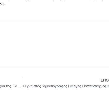
ου.
ΕΠΌ
8ος Πανελλήνιος Διαγωνισμός Συγγραφής Στίχου της Ένωσης Σεναριογράφων Ελλάδος