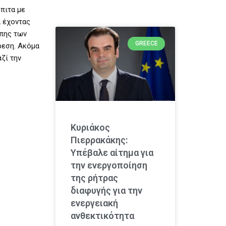
όπιτα με
α έχοντας
άπης των
GREECE
ρεση. Ακόμα
ζί την
Κυριάκος
Πιερρακάκης:
Υπέβαλε αίτημα για
την ενεργοποίηση
της ρήτρας
διαφυγής για την
ενεργειακή
ανθεκτικότητα