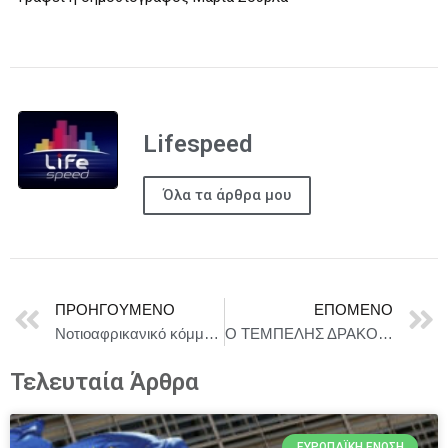
Lifespeed
Όλα τα άρθρα μου
ΠΡΟΗΓΟΎΜΕΝΟ
ΕΠΌΜΕΝΟ
Νοτιοαφρικανικό κόμμα υπέρ της μαροκινής πρότασης αυτονομίας για τη Δυτική Σαχάρα
Ο ΤΕΜΠΕΛΗΣ ΔΡΑΚΟΣ ΣΤΟ ΗΡΩΔΕΙΟ / ΠΕΜΠΤΗ 11 ΣΕΠΤΕΜΒΡΙΟΥ
Τελευταία Άρθρα
ΕΥΡΩΠΑΪΚΉ ΈΝΩΣΗ