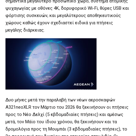
σημαντικά μεγαλύτερο προσωπικό χώρο, σύστημα ατομικής
ψυχαγωγίας με οθόνες 4K, δορυφορικό Wi-Fi, θύρες USB και
φόρτισης συσκευών, και μεγαλύτερους αποθηκευτικούς
χώρους καθώς έχουν σχεδιαστεί ειδικά για πτήσεις
μεγάλης διάρκειας.
Δυο μήνες μετά την παραλαβή των νέων αεροσκαφών
Α321neoXLR τον Μάρτιο του 2026 θα ξεκινήσουν οι πτήσεις
προς το Νέο Δελχί (5 εβδομαδιαίες πτήσεις) και αμέσως
μετά, τον Μάϊο του ίδιου χρόνου, θα ξεκινήσουν και τα
δρομολόγια προς τη Μουμπάι (3 εβδομαδιαίες πτήσεις), το