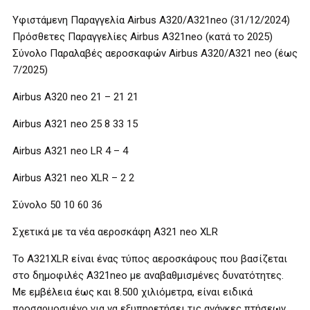
Υφιστάμενη Παραγγελία Airbus A320/Α321neo (31/12/2024)
Πρόσθετες Παραγγελίες Airbus Α321neo (κατά το 2025)
Σύνολο Παραλαβές αεροσκαφών Airbus Α320/Α321 neo (έως
7/2025)
Airbus Α320 neo 21 – 21 21
Airbus Α321 neo 25 8 33 15
Airbus Α321 neo LR 4 – 4
Airbus Α321 neo ΧLR – 2 2
Σύνολο 50 10 60 36
Σχετικά με τα νέα αεροσκάφη A321 neo XLR
Το A321XLR είναι ένας τύπος αεροσκάφους που βασίζεται
στο δημοφιλές A321neo με αναβαθμισμένες δυνατότητες.
Με εμβέλεια έως και 8.500 χιλιόμετρα, είναι ειδικά
προσαρμοσμένο για να εξυπηρετήσει τις ανάγκες πτήσεων