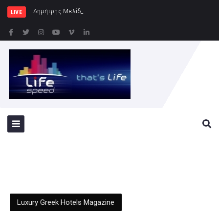
Δημήτρης Μελίδης: «Ο ΣΥΡΙΖΑ-ΠΣ είναι εδώ
LIVE
Luxury Greek Hotels Magazine