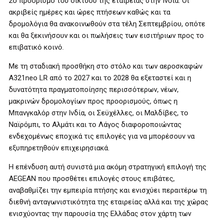
2ο προορισμό του δικτύου της εταιρείας στην Ινδία. Οι
ακριβείς ημέρες και ώρες πτήσεων καθώς και τα
δρομολόγια θα ανακοινωθούν στα τέλη Σεπτεμβρίου, οπότε
και θα ξεκινήσουν και οι πωλήσεις των εισιτήριων προς το
επιβατικό κοινό.
Με τη σταδιακή προσθήκη στο στόλο και των αεροσκαφών
Α321neo LR από το 2027 και το 2028 θα εξεταστεί και η
δυνατότητα πραγματοποίησης περισσότερων, νέων,
μακρινών δρομολογίων προς προορισμούς, όπως η
Μπανγκαλόρ στην Ινδία, οι Σεϋχέλλες, οι Μαλδίβες, το
Ναϊρόμπι, το Αλμάτι και το Λάγος διαφοροποιώντας
ενδεχομένως εποχικά τις επιλογές για να μπορέσουν να
εξυπηρετηθούν επιχειρησιακά.
Η επένδυση αυτή συνιστά μια ακόμη στρατηγική επιλογή της
AEGEAN που προσθέτει επιλογές στους επιβάτες,
αναβαθμίζει την εμπειρία πτήσης και ενισχύει περαιτέρω τη
διεθνή ανταγωνιστικότητα της εταιρείας αλλά και της χώρας
ενισχύοντας την παρουσία της Ελλάδας στον χάρτη των