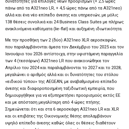
δυνατότητες για επιλογές νέων προορισμών (+ 2,5 ώρες
πάνω από τα Α321neo LR, + 4,5 ώρες πάνω από τα Α321neo)
αλλά και ένα νέο επίπεδο άνεσης και υπηρεσιών, με μόλις
138 θέσεις συνολικά και 24 Business Class Suites με πλήρως
ανακλινόμενα καθίσματα (lie-flat) και αυξημένη ιδιωτικότητα.
Με την προσθήκη των 2 (δύο) Α321neo XLR αεροσκαφών,
που παραλαμβάνονται άμεσα τον Δεκέμβριο του 2025 και τον
Ιανουάριο του 2026 αντίστοιχα, στην υφιστάμενη παραγγελία
των 4 (τεσσάρων) A321neo LR που ανακοινώθηκε τον
Απρίλιο του 2024 και παραλαμβάνονται το 2027 και το 2028,
μεγαλώνει ο αριθμός αλλά και οι δυνατότητες του στόλου
«ειδικού τύπου» της AEGEAN, με αναβαθμισμένο επίπεδο
άνεσης και διαφοροποιημένη ταξιδιωτική εμπειρία, που
δημιουργήθηκε για να εξυπηρετήσει προορισμούς εκτός ΕΕ
και με απόσταση μεγαλύτερη από 4 ώρες πτήσης.
Σημειώνεται ότι και στα 6 αεροσκάφη Α321neo LR και XLR
και οι επιβάτες της Οικονομικής θέσης απολαμβάνουν
υψηλό επίπεδο άνεσης καθώς όλες οι θέσεις διαθέτουν