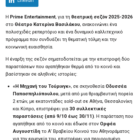
LinkedIn
Η
Prime
Entertainment
, για τη
θεατρική σεζόν 2025-2026
στο
Θέατρο Κατερίνα Βασιλάκου
, ανακοινώνει ένα
πολυσχιδές ρεπερτόριο και ένα δυναμικό καλλιτεχνικό
πρόγραμμα που συνδυάζει τη θεματική τόλμη και την
κοινωνική ευαισθησία.
Η έναρξη της σεζόν σηματοδοτείται με την επιστροφή δύο
παραστάσεων που αγαπήθηκαν θερμά από το κοινό και
βασίστηκαν σε αληθινές ιστορίες:
«Η Μηχανή του Τούρινγκ»
, σε σκηνοθεσία
Οδυσσέα
Παπασπηλιόπουλου
, μετά από μια θριαμβευτική πορεία
2 ετών, με εκατοντάδες sold-out σε Αθήνα, Θεσσαλονίκη
και Κύπρο, επιστρέφει για
30 συλλεκτικές
παραστάσεις (από 9/10 έως 30/11)
. Η παράσταση που
αγαπήθηκε από το κοινό και έδωσε στον
Ορφέα
Αυγουστίδη
το Α’ Βραβείου Κοινού του Αθηνοράματος
για την ερμηνεία του, επιστρέφει για περιορισμένο