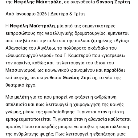
της
Νεφέλης Μαϊστράλη,
σε σκηνοθεσία
Θανάση Ζερίτη
Από Ιανουάριο 2026 | Δευτέρα & Τρίτη
Η
Νεφέλη Μαϊστράλη
, μία από της σημαντικότερες
εκπροσώπους της νεοελληνικής δραματουργίας, εμπνέεται
από τον βίο και την πολιτεία της πολυσυζητημένης «Αγίας»
Αθανασίας του Αιγάλεω, το πολύκροτο σκάνδαλο του
«Θαυματουργού νερού» του Γ. Καματερού που «γιατρεύει»
τον καρκίνο, καθώς και τη λειτουργία του ίδιου του
Μεσσιανισμού, ως κοινωνικού φαινομένου και παραδίδει
επί σκηνής, σε σκηνοθεσία
Θανάση Ζερίτη,
το νέο της
θεατρικό έργο.
Μια μελέτη για το που μπορεί να φτάσει η ανθρώπινη
απελπισία και πως λειτουργεί η χειραγώγηση της κοινής
γνώμης, μέσω της ψευδαίσθησης. Τι γίνεται όταν η πίστη
εμπορευματοποιείται; Τι γίνεται όταν η αθανασία καθίσταται
προϊόν; Πόσο επικερδής μπορεί να αποβεί η εκμετάλλευση
της ανθρώπινης ψυχής; Πως λειτουργεί η εξαπάτηση μιας