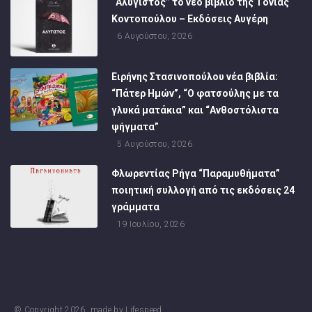
“Αλύγιστος” το νέο βιβλίο της Τόνιας
Κοντοπούλου – Εκδόσεις Αυγέρη
6 Αυγούστου, 2026
Ειρήνης Στασινοπούλου νέα βιβλία:
“Πάτερ Ημών”, “Ο φατσούλης με τα
γλυκά ματάκια” και “Ανθοστόλιστα
ψήγματα”
5 Αυγούστου, 2026
Φλωρεντίας Ρήγα “Παραμυθήματα”
ποιητική συλλογή από τις εκδόσεις 24
γράμματα
19 Ιουλίου, 2026
© Copyright
2026
, made by
Lifespeed