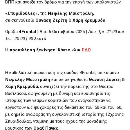
ΒΠΠ και άνοιξε τον δρόμο για την εποχή των υπολογιστών.
«Σπυριδούλες»,
της
Νεφέλης Μαϊστράλη,
σε σκηνοθεσία
Θανάση Ζερίτη
&
Χάρη Κρεμμύδα
Ομάδα
4Frontal
| Από 6 Οκτωβρίου 2025 |
Δευ.-Τρι. 21:00 και
Τετ. 20:00 | 90 λεπτά
Η προπώληση ξεκίνησε! Κάντε κλικ
ΕΔΩ
Η καθηλωτική παράσταση της ομάδας 4Frontal, σε κείμενο
Νεφέλης Μαϊστράλη
και σε σκηνοθεσία
Θανάση Ζερίτη
&
Χάρη Κρεμμύδα
, συνεχίζει την πορεία της στο Θέατρο
Βασιλάκου, αφηγούμενη με δύναμη και ευαισθησία τις
ιστορίες των νεαρών κοριτσιών που αναγκάστηκαν να
εργαστούν ως ψυχοκόρες τις δεκαετίες του ’50 και του ’60,
με σημείο αναφοράς τη συγκλονιστική ιστορία της 12χρονης
Σπυριδούλας, ντυμένη με τους ήχους της μοναδικής
μουσικής των
Θραξ Πανκ
c
.