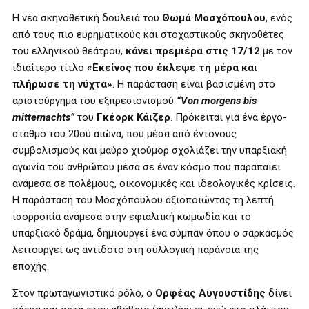
Η νέα σκηνοθετική δουλειά του
Θωμά Μοσχόπουλου
, ενός
από τους πιο ευρηματικούς και στοχαστικούς σκηνοθέτες
του ελληνικού θεάτρου,
κάνει πρεμιέρα στις 17/12
με τον
ιδιαίτερο τίτλο
«Εκείνος που έκλεψε τη μέρα και
πλήρωσε τη νύχτα»
. Η παράσταση είναι βασισμένη στο
αριστούργημα του εξπρεσιονισμού
“Von morgens bis
mitternachts”
του
Γκέορκ Κάιζερ
. Πρόκειται για ένα έργο-
σταθμό του 20ού αιώνα, που μέσα από έντονους
συμβολισμούς και μαύρο χιούμορ σχολιάζει την υπαρξιακή
αγωνία του ανθρώπου μέσα σε έναν κόσμο που παραπαίει
ανάμεσα σε πολέμους, οικονομικές και ιδεολογικές κρίσεις.
Η παράσταση του Μοσχόπουλου αξιοποιώντας τη λεπτή
ισορροπία ανάμεσα στην εφιαλτική κωμωδία και το
υπαρξιακό δράμα, δημιουργεί ένα σύμπαν όπου ο σαρκασμός
λειτουργεί ως αντίδοτο στη συλλογική παράνοια της
εποχής.
Στον πρωταγωνιστικό ρόλο, ο
Ορφέας Αυγουστίδης
δίνει