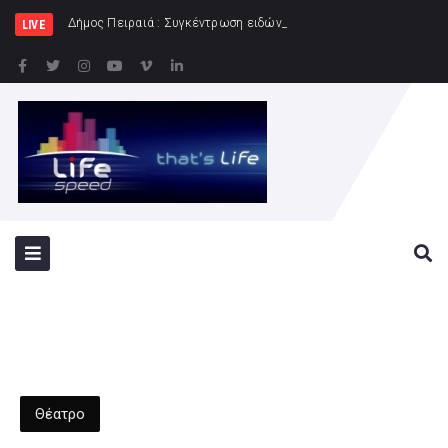
Δήμος Πειραιά : Συγκέντρωση ειδών διατροφής για τους Πυροσβέστες
LIVE
Θέατρο