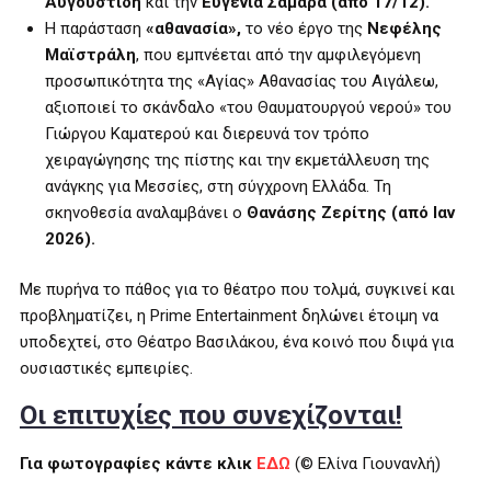
Αυγουστίδη
και την
Ευγενία Σαμαρά
(από 17/12).
Η παράσταση
«αθανασία»,
τo νέο έργο της
Νεφέλης
Μαϊστράλη
, που εμπνέεται από την αμφιλεγόμενη
προσωπικότητα της «Αγίας» Αθανασίας του Αιγάλεω,
αξιοποιεί το σκάνδαλο «του Θαυματουργού νερού» του
Γιώργου Καματερού και διερευνά τον τρόπο
χειραγώγησης της πίστης και την εκμετάλλευση της
ανάγκης για Μεσσίες, στη σύγχρονη Ελλάδα. Τη
σκηνοθεσία αναλαμβάνει ο
Θανάσης Ζερίτης
(από Ιαν
2026).
Με πυρήνα το πάθος για το θέατρο που τολμά, συγκινεί και
προβληματίζει, η Prime Entertainment δηλώνει έτοιμη να
υποδεχτεί, στο Θέατρο Βασιλάκου, ένα κοινό που διψά για
ουσιαστικές εμπειρίες.
Οι επιτυχίες που συνεχίζονται!
Για φωτογραφίες κάντε κλικ
ΕΔΩ
(© Ελίνα Γιουνανλή)