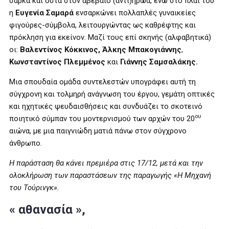
σάρκα και οστά στον αβέβαιο (αντι)ήρωα, ενώ στο πλάι του
η
Ευγενία Σαμαρά
ενσαρκώνει πολλαπλές γυναικείες
φιγούρες-σύμβολα, λειτουργώντας ως καθρέφτης και
πρόκληση για εκείνον. Μαζί τους επί σκηνής (αλφαβητικά)
οι:
Βαλεντίνος Κόκκινος, Άλκης Μπακογιάννης
,
Κωνσταντίνος Πλεμμένος
και
Γιάννης Σαμσαλάκης.
Μια σπουδαία ομάδα συντελεστών υπογράφει αυτή τη
σύγχρονη και τολμηρή ανάγνωση του έργου, γεμάτη οπτικές
και ηχητικές ψευδαισθήσεις και συνδυάζει το σκοτεινό
ου
ποιητικό σύμπαν του μοντερνισμού των αρχών του 20
αιώνα, με μια παιγνιώδη ματιά πάνω στον σύγχρονο
άνθρωπο.
Η παράσταση θα κάνει πρεμιέρα στις 17/12, μετά και την
ολοκλήρωση των παραστάσεων της παραγωγής «Η Μηχανή
του Τούρινγκ».
« αθανασία »,