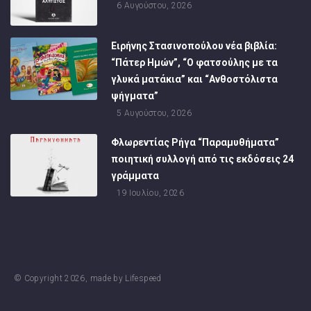
6 Αυγούστου, 2026
Ειρήνης Στασινοπούλου νέα βιβλία:
“Πάτερ Ημών”, “Ο φατσούλης με τα
γλυκά ματάκια” και “Ανθοστόλιστα
ψήγματα”
5 Αυγούστου, 2026
Φλωρεντίας Ρήγα “Παραμυθήματα”
ποιητική συλλογή από τις εκδόσεις 24
γράμματα
19 Ιουλίου, 2026
© Copyright
2026
, made by
Lifespeed