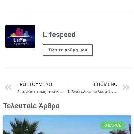
Lifespeed
Όλα τα άρθρα μου
ΠΡΟΗΓΟΎΜΕΝΟ
ΕΠΌΜΕΝΟ
2 παραστάσεις που ξεγυμνώνουν την εποχή επιστρέφουν στο ΔΙΠΥΛΟΝ | Η ΜΕΡΑ ΤΗΣ ΦΟΥΣΤΑΣ (σκηνοθεσία Ζ. Χατζηαντωνίου) + ΤΑ ΣΚΥΛΙΑ (σκηνοθεσία Α. Αζά)
Τελικό υλικό καλέσματος από Θωμά Κινδύνη & Μορφές Έκφρασης
Τελευταία Άρθρα
Ο ΚΑΙΡΌΣ