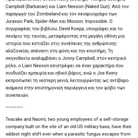
Campbell (Barbarian) και Liam Neeson (Naked Gun). Από τον
παραγωγό του Zombieland και τον σεναριογράφο των
Jurassic Park, Spider-Man και Mission: Impossible. Ο
συγγραφέας του βιβλίου, David Koepp, υπογράφει και το
σενάριο της ταινίας, μεταφέροντας στη μεγάλη οθόνη μια
ιστορία που εστιάζει στις συνέπειες της ανθρώπινης
αλαζονείας απέναντι στη φύση και την επιστήμη. Τη
σκηνοθεσία αναλαμβάνει ο Jonny Campbell, στον κεντρικό
ρόλο, ο Liam Neeson επιστρέφει σε έναν χαρακτήρα που
συνδυάζει εμπειρία και ηθικό βάρος, ενώ ο Joe Keery
εκπροσωπεί τη νεότερη γενιά, λειτουργώντας ως αντίβαρο
ανάμεσα στην επιστημονική περιέργεια και τον φόβο των
συνεπειών.
————–
Teacake and Naomi, two young employees of a self-storage
company built on the site of an old US military base, have their
wildest night shift ever when a parasitic fungus escapes from