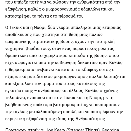
που υπήρξε ποτέ για να σώσουν την ανθρωπότητα από την
εξαφάνιση, καθώς ο μικροοργανισμός εξαπλώνεται και
καταστρέφει τα πάντα στο πέρασμά του.
Ο Τίκεϊκ και η Ναόμι, δύο νεαροί υπάλληλοι μιας εταιρείας
αποθήκευσης που χτίστηκε στη θέση μιας παλιάς
αμερικανικής στρατιωτικής βάσης, έχουν την πιο τρελή
νυχτερινή βάρδια τους, όταν ένας παρασιτικός μύκητας
δραπετεύει από το χαμηλότερο επίπεδο της βάσης, όπου
είχε σφραγιστεί από την κυβέρνηση δεκαετίες πριν. Καθώς
η θερμοκρασία ανεβαίνει κάτω από το έδαφος, αυτός ο
εξαιρετικά μεταδοτικός μικροοργανισμός πολλαπλασιάζεται
και εξαπολύει τον τρόμο του στους κατοίκους της
εγκατάστασης – ανθρώπους και άλλους. Καθώς ο χρόνος
τελειώνει, εναπόκειται στον Τίκεϊκ και τη Ναόμι, με τη
βοήθεια ενός πράκτορα βιοτρομοκρατίας, να περιορίσουν
την ταχέως μεταλλασσόμενη απειλή και να αποτρέψουν την
εκρηκτική εξαφάνιση της ίδιας της Ανθρωπότητας.
Πρωταγωνιστούν οι Joe Keery (Stranger Things), Georgina