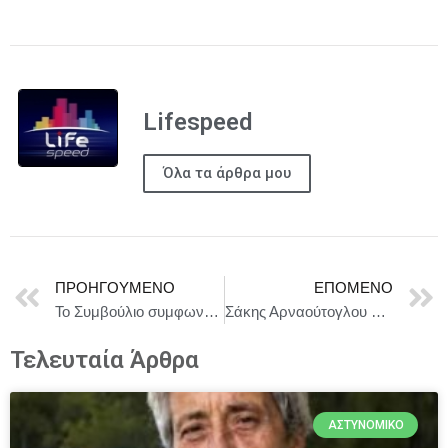
Lifespeed
Όλα τα άρθρα μου
ΠΡΟΗΓΟΎΜΕΝΟ
ΕΠΌΜΕΝΟ
Το Συμβούλιο συμφωνεί σε θέση σχετικά με τη νομοθεσία της ΕΕ για τη βελτίωση της νομικής προστασίας των ενηλίκων που χρειάζονται φροντίδα
Σάκης Αρναούτογλου από Λισαβόνα: Η Ευρώπη του αύριο χτίζεται με κοινωνική συνοχή, αξιοπρεπή στέγαση για όλους και φωνή στους Νέους.
Τελευταία Άρθρα
ΑΣΤΥΝΟΜΙΚΌ