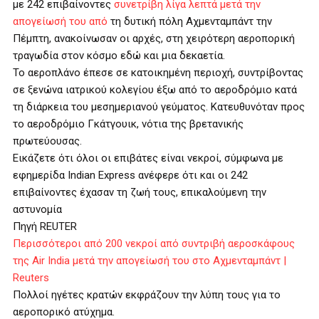
με 242 επιβαίνοντες
συνετρίβη λίγα λεπτά μετά την
απογείωσή του από
τη δυτική πόλη Αχμενταμπάντ την
Πέμπτη, ανακοίνωσαν οι αρχές, στη χειρότερη αεροπορική
τραγωδία στον κόσμο εδώ και μια δεκαετία.
Το αεροπλάνο έπεσε σε κατοικημένη περιοχή, συντρίβοντας
σε ξενώνα ιατρικού κολεγίου έξω από το αεροδρόμιο κατά
τη διάρκεια του μεσημεριανού γεύματος. Κατευθυνόταν προς
το αεροδρόμιο Γκάτγουικ, νότια της βρετανικής
πρωτεύουσας.
Εικάζετε ότι όλοι οι επιβάτες είναι νεκροί, σύμφωνα με
εφημερίδα Indian Express ανέφερε ότι και οι 242
επιβαίνοντες έχασαν τη ζωή τους, επικαλούμενη την
αστυνομία
Πηγή REUTER
Περισσότεροι από 200 νεκροί από συντριβή αεροσκάφους
της Air India μετά την απογείωσή του στο Αχμενταμπάντ |
Reuters
Πολλοί ηγέτες κρατών εκφράζουν την λύπη τους για το
αεροπορικό ατύχημα.