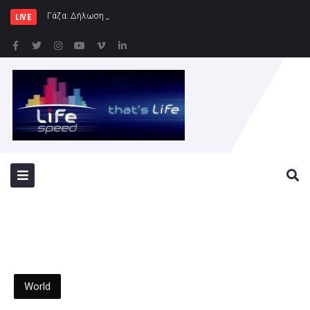
Γάζα: Δήλωση της Ύπατης Εκπροσώπου εξ
LIVE
World