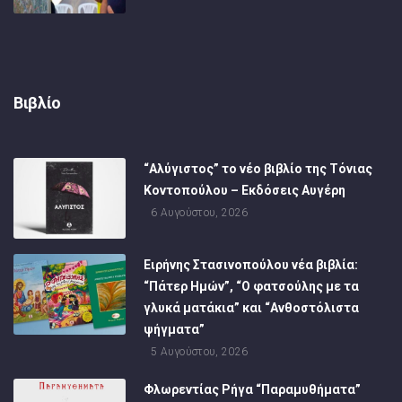
Βιβλίο
“Αλύγιστος” το νέο βιβλίο της Τόνιας
Κοντοπούλου – Εκδόσεις Αυγέρη
6 Αυγούστου, 2026
Ειρήνης Στασινοπούλου νέα βιβλία:
“Πάτερ Ημών”, “Ο φατσούλης με τα
γλυκά ματάκια” και “Ανθοστόλιστα
ψήγματα”
5 Αυγούστου, 2026
Φλωρεντίας Ρήγα “Παραμυθήματα”