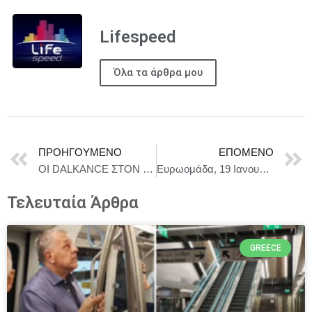
Lifespeed
Όλα τα άρθρα μου
ΠΡΟΗΓΟΎΜΕΝΟ
ΕΠΌΜΕΝΟ
ΟΙ DALKANCE ΣΤΟΝ ΣΤΑΥΡΟ ΤΟΥ ΝΟΤΟΥ CLUB – ΚΥΡΙΑΚΗ 15 ΦΕΒΡΟΥΑΡΙΟΥ “AFTER VALENTINES PARTY”
Ευρωομάδα, 19 Ιανουαρίου 2026
Τελευταία Άρθρα
GREECE