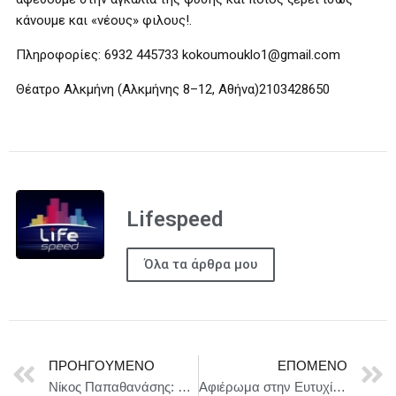
κάνουμε και «νέους» φιλους!.
Πληροφορίες: 6932 445733 kokoumouklo1@gmail.com
Θέατρο Αλκμήνη (Αλκμήνης 8–12, Αθήνα)2103428650
Lifespeed
Όλα τα άρθρα μου
ΠΡΟΗΓΟΎΜΕΝΟ
ΕΠΌΜΕΝΟ
Νίκος Παπαθανάσης: Έγκριση Περιφερειακών Προγραμμάτων Ανάπτυξης Κεντρικής Μακεδονίας, Πελοποννήσου και Βορείου Αιγαίου
Αφιέρωμα στην Ευτυχία Παπαγιαννοπούλου από τον Γιώργο Αλτή «Τα τραγούδια της Ευτυχίας» Τετάρτη 4, 11, 18 και 25 Φεβρουαρίου