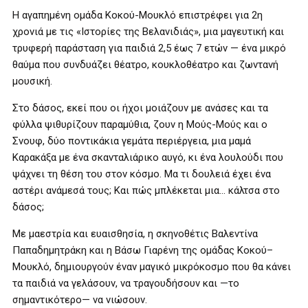
Η αγαπημένη ομάδα Κοκού-Μουκλό επιστρέφει για 2η
χρονιά με τις «Ιστορίες της Βελανιδιάς», μια μαγευτική και
τρυφερή παράσταση για παιδιά 2,5 έως 7 ετών — ένα μικρό
θαύμα που συνδυάζει θέατρο, κουκλοθέατρο και ζωντανή
μουσική.
Στο δάσος, εκεί που οι ήχοι μοιάζουν με ανάσες και τα
φύλλα ψιθυρίζουν παραμύθια, ζουν η Μούς-Μούς και ο
Σνουφ, δύο ποντικάκια γεμάτα περιέργεια, μια μαμά
Καρακάξα με ένα σκανταλιάρικο αυγό, κι ένα λουλούδι που
ψάχνει τη θέση του στον κόσμο. Μα τι δουλειά έχει ένα
αστέρι ανάμεσά τους; Και πώς μπλέκεται μια… κάλτσα στο
δάσος;
Με μαεστρία και ευαισθησία, η σκηνοθέτις Βαλεντίνα
Παπαδημητράκη και η Βάσω Γιαρένη της ομάδας Κοκού–
Μουκλό, δημιουργούν έναν μαγικό μικρόκοσμο που θα κάνει
τα παιδιά να γελάσουν, να τραγουδήσουν και —το
σημαντικότερο— να νιώσουν.