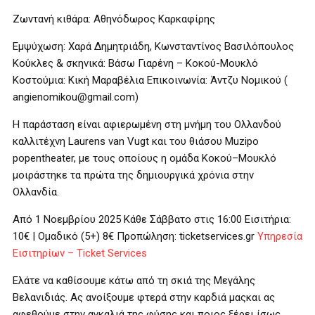
Ζωντανή κιθάρα: Αθηνόδωρος Καρκαφίρης
Εμψύχωση: Χαρά Δημητριάδη, Κωνσταντίνος Βασιλόπουλος
Κούκλες & σκηνικά: Βάσω Γιαρένη – Κοκού-Μουκλό
Κοστούμια: Κική Μαραβέλια Επικοινωνία: Άντζυ Νομικού (
angienomikou@gmail.com)
Η παράσταση είναι αφιερωμένη στη μνήμη του Ολλανδού
καλλιτέχνη Laurens van Vugt και του θιάσου Muzipo
popentheater, με τους οποίους η ομάδα Κοκού–Μουκλό
μοιράστηκε τα πρώτα της δημιουργικά χρόνια στην
Ολλανδία.
Από 1 Νοεμβρίου 2025 Κάθε Σάββατο στις 16:00 Εισιτήρια:
10€ | Ομαδικό (5+) 8€ Προπώληση: ticketservices.gr
Υπηρεσία
Εισιτηρίων – Ticket Services
Ελάτε να καθίσουμε κάτω από τη σκιά της Μεγάλης
Βελανιδιάς. Ας ανοίξουμε φτερά στην καρδιά μαςκαι ας
αφεθούμε στην αγκαλιά της φύσης και ποιος ξέρει ίσως