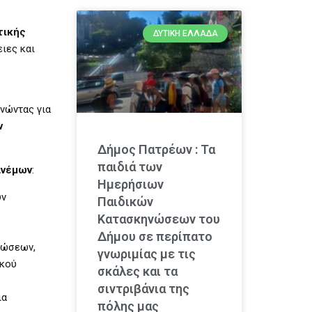
τικής
ΔΥΤΙΚΉ ΕΛΛΆΔΑ
ιες και
μνώντας για
ν
Δήμος Πατρέων : Τα
παιδιά των
ανέμων
:
Ημερήσιων
υν
Παιδικών
Κατασκηνώσεων του
Δήμου σε περίπατο
τώσεων,
γνωριμίας με τις
ικού
σκάλες και τα
σιντριβάνια της
ια
πόλης μας