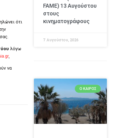
FAME) 13 Αυγούστου
στους
κινηματογράφους
ηλώνει ότι
την
σας.
7 Αυγούστου, 2026
τύου
λόγω
a.gr
.
ούν να
Ο ΚΑΙΡΌΣ