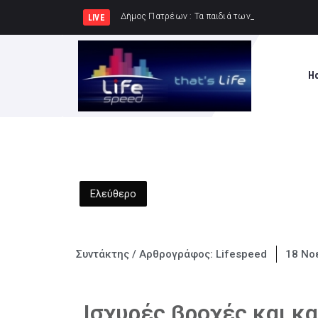
Δήμος Πατρέων : Τα παιδιά των Ημερήσιων Πα
LIVE
H
Ελεύθερο
Συντάκτης / Αρθρογράφος:
Lifespeed
18 Νο
Ισχυρές βροχές και κα