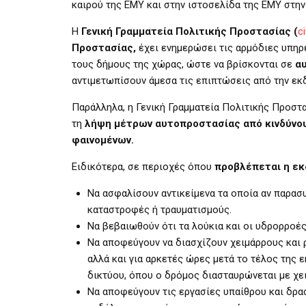
καιρού της ΕΜΥ και στην ιστοσελίδα της ΕΜΥ στη
Η
Γενική Γραμματεία Πολιτικής Προστασίας (
c
Προστασίας,
έχει ενημερώσει τις αρμόδιες υπηρε
τους δήμους της χώρας, ώστε να βρίσκονται σε
α
αντιμετωπίσουν άμεσα τις επιπτώσεις από την ε
Παράλληλα, η Γενική Γραμματεία Πολιτικής Προστ
τη
λήψη μέτρων αυτοπροστασίας από
κινδύνο
φαινομένων
.
Ειδικότερα, σε περιοχές όπου
προβλέπεται η ε
Να ασφαλίσουν αντικείμενα τα οποία αν παρασ
καταστροφές ή τραυματισμούς.
Να βεβαιωθούν ότι τα λούκια και οι υδρορροές
Να αποφεύγουν να διασχίζουν χειμάρρους και ρ
αλλά και για αρκετές ώρες μετά το τέλος της 
δικτύου, όπου ο δρόμος διασταυρώνεται με χε
Να αποφεύγουν τις εργασίες υπαίθρου και δρασ