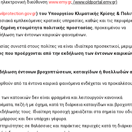
ν ηλεκτρονική διεύθυνση
www.emy.gr
,
(www.oldportal.emy.gr)
ivilprotection.gov.gr
)
του Υπουργείου Κλιματικής Κρίσης & Πολι
σιακά εμπλεκόμενες κρατικές υπηρεσίες, καθώς και τις περιφέρε
υξημένη ετοιμότητα πολιτικής προστασίας
, προκειμένου να
κδήλωση των έντονων καιρικών φαινομένων
.
ασίας
συνιστά στους πολίτες να είναι ιδιαίτερα προσεκτικοί, μερι
υς που προέρχονται από την εκδήλωση των έντονων καιρικώ
κδήλωση έντονων βροχοπτώσεων, καταιγίδων ή θυελλωδών 
υρθούν από τα έντονα καιρικά φαινόμενα ενδέχεται να προκαλέσο
 των κατοικιών δεν είναι φραγμένα και λειτουργούν κανονικά.
έματα, πεζή ή με όχημα, κατά τη διάρκεια καταιγίδων και βροχοπ
εκδήλωσής τους. Ιδιαίτερη προσοχή χρειάζεται στα σημεία του οδ
ιμάρρους και δεν υπάρχει γέφυρα.
τηριότητες σε θαλάσσιες και παράκτιες περιοχές κατά τη διάρκε