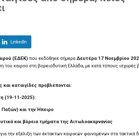
ι
LinkedIn
αιρού (ΕΔΕΚ)
που εκδόθηκε σήμερα
Δευτέρα 17 Νοεμβρίου 20
η του καιρού στη βορειοδυτική Ελλάδα, με κατά τόπους ισχυρές 
 και καταιγίδες προβλέπονται:
η (19-11-2025):
, Παξών) και την Ήπειρο
δυτικά και βόρεια τμήματα της Αιτωλοακαρνανίας
για την εξέλιξη των έκτακτων καιρικών φαινομένων στα τακτικά δ