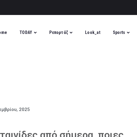
ιδικών Κατ
ome
TODAY
Ρεπορτάζ
Look_at
Sports
εμβρίου, 2025
ταιγίδες από σήμερα, ποιες