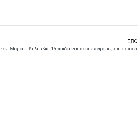
ΕΠΌ
ΓΕΡΜΑ (η ανεκπλήρωτη) του Φ. Γκ. Λόρκα | Σκην. Μαρία Πρωτόπαππα | Στο Θεάτρο Τέχνης Καρόλου Κουν-Υπόγειο | Από 19 Δεκεμβρίου