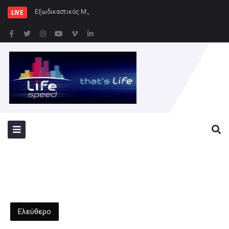
Εξωδικαστικός Μηχανισμός: Άνω των 20 δι
LIVE
Ελεύθερο