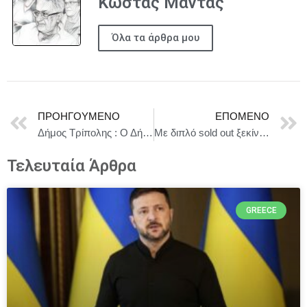
Κώστας Μαντάς
Όλα τα άρθρα μου
ΠΡΟΗΓΟΎΜΕΝΟ
ΕΠΌΜΕΝΟ
Δήμος Τρίπολης : Ο Δήμος αποκτά ισχυρή παρουσία στο Ευρωπαϊκό Δίκτυο Αιρετών Τοπικής Αυτοδιοίκησης της Ευρωπαϊκής Ένωσης
Με διπλό sold out ξεκίνησε η περιοδεία της πολυσυζητημένης Μήδειας. Όρθιοι χειροκρότησαν οι θεατές την αποθεωτική επιστροφή της Καρυφυλλιάς Καραμπέτη στον εμβληματικό ρόλο
Τελευταία Άρθρα
GREECE