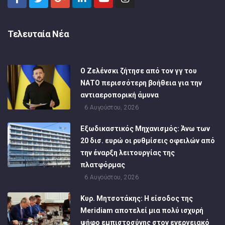
Τελευταία Νέα
Ο Ζελένσκι ζήτησε από τον γγ του
ΝΑΤΟ περισσότερη βοήθεια για την
αντιαεροπορική άμυνα
6 Αυγούστου, 2026
Εξωδικαστικός Μηχανισμός: Άνω των
20 δισ. ευρώ οι ρυθμίσεις οφειλών από
την έναρξη λειτουργίας της
πλατφόρμας
6 Αυγούστου, 2026
Κυρ. Μητσοτάκης: Η είσοδος της
Meridiam αποτελεί μια πολύ ισχυρή
ψήφο εμπιστοσύνης στον ενεργειακό