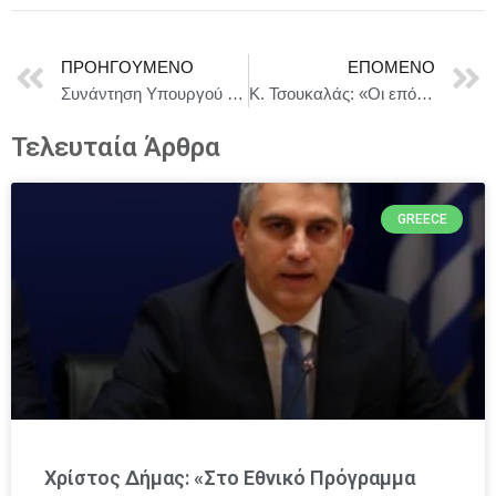
ΠΡΟΗΓΟΎΜΕΝΟ
ΕΠΌΜΕΝΟ
Συνάντηση Υπουργού Εξωτερικών, Γιώργου Γεραπετρίτη, με τον Υπουργό Ασύλου και Μετανάστευσης και Υπουργό Εξωτερικών της Ολλανδίας, David van Weel
Κ. Τσουκαλάς: «Οι επόμενες εκλογές είναι μαραθώνιος αντοχής.
Τελευταία Άρθρα
GREECE
Χρίστος Δήμας: «Στο Εθνικό Πρόγραμμα