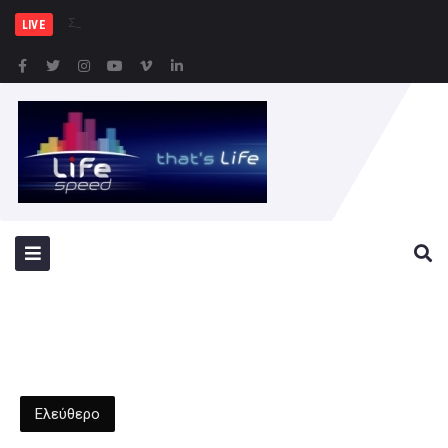
Σύλληψη 46χρονης για π
LIVE
Ελεύθερο