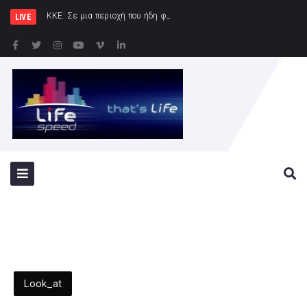
ΚΚΕ: Σε μια περιοχή που ήδη φλέγεται το «αμυντικό» σύμφω
LIVE
Look_at