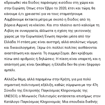
εδραιωθεί νέα δίοδος παράνομης εισόδου στη χώρα και
στην Ευρώπη. Όπως στον Έβρο το 2020, έτσι και τώρα, θα
κάνουμε ό,τι χρειαστεί για να τους σταματήσουμε.
Λαμβάνουμε έκτακτα μέτρα με σκοπό η δίοδος από τη
βόρεια Αφρική να κλείσει. Και στο πλαίσιο αυτό καλούμε τη
Λιβύη σε συνεργασία, άλλωστε η σχέση της γειτονικής
χώρας με την Ευρωπαϊκή Ένωση περνάει μέσα από την
Ελλάδα. Η στάση μας είναι αυστηρή, αλλά απολύτως νόμιμη
και δικαιολογημένη. Ξέρω ότι πολλοί πολίτες αισθάνονται
αναστάτωση και αγωνία. Τη συμμερίζομαι. Δεν κρύβομαι
πίσω από αριθμούς ή δηλώσεις. Η πίεση είναι υπαρκτή, και η
απάντησή μας είναι ξεκάθαρη: η Ελλάδα δεν θα γίνει ξέφραγο
αμπέλι.
Αλλάζω θέμα, αλλά παραμένω στην Κρήτη, για μια πολύ
σημαντική πολιτισμική εξέλιξη, καθώς σύμφωνα με την 47η
Σύνοδο της Επιτροπής Παγκόσμιας Κληρονομιάς της
UNESCO, ο Μινωικός Πολιτισμός εντάσσεται επισήμως στον
Κατάλογο Παγκόσμιας Κληρονομιάς. Μια σπουδαία διεθνής