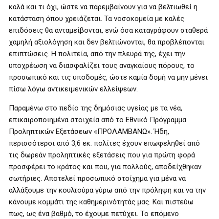
καλά και τι όχι, ώστε να παρεμβαίνουν για να βελτιωθεί η
κατάσταση όπου χρειάζεται. Τα νοσοκομεία με καλές
επιδόσεις θα ανταμείβονται, ενώ όσα καταγράφουν σταθερά
χαμηλή αξιολόγηση και δεν βελτιώνονται, θα προβλέπονται
επιπτώσεις. Η πολιτεία, από την πλευρά της, έχει την
υποχρέωση να διασφαλίζει τους αναγκαίους πόρους, το
προσωπικό και τις υποδομές, ώστε καμία δομή να μην μένει
πίσω λόγω αντικειμενικών ελλείψεων.
Παραμένω στο πεδίο της δημόσιας υγείας με τα νέα,
επικαιροποιημένα στοιχεία από το Εθνικό Πρόγραμμα
Προληπτικών Εξετάσεων «ΠΡΟΛΑΜΒΑΝΩ». Ήδη,
περισσότεροι από 3,6 εκ. πολίτες έχουν επωφεληθεί από
τις δωρεάν προληπτικές εξετάσεις που για πρώτη φορά
προσφέρει το κράτος και που, για πολλούς, αποδείχθηκαν
σωτήριες. Αποτελεί προσωπικό στοίχημα για μένα να
αλλάξουμε την κουλτούρα γύρω από την πρόληψη και να την
κάνουμε κομμάτι της καθημερινότητάς μας. Και πιστεύω
πως, ως ένα βαθμό, το έχουμε πετύχει. Το επόμενο