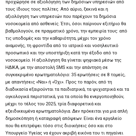
προχώρησε σε αξιολόγηση των δημόσιων υπηρεσιών από
τους ίδιους τους πολίτες. Από αύριο, ξεκινά και η
αξιολόγηση των υπηρεσιών που παρέχουν τα δημόσια
νοσοκομεία από ασθενείς. Έτσι, όσοι παίρνουν εξιτήριο θα
βαθμολογούν, σε πραγματικό χρόνο, την εμπειρία τους: από
τις υποδομές και την καθαριότητα, μέχρι τον χρόνο
αναμονής, τη φροντίδα από το ιατρικό και νοσηλευτικό
προσωπικό και την υποστήριξη κατά την έξοδο από το
νοσοκομείο. Η αξιολόγηση θα γίνεται ψηφιακά μέσω της
ΗΔΙΚΑ, με την αποστολή SMS και την απάντηση σε
συγκεκριμένο ερωτηματολόγιο: 35 ερωτήσεις σε 8 τομείς,
με απαντήσεις «Ναι» ή «Όχι». Προς το παρόν, από τη
διαδικασία εξαιρούνται τα παιδιατρικά, τα ψυχιατρικά και τα
ογκολογικά περιστατικά, για τα οποία θα ενεργοποιηθούν,
μέχρι το τέλος του 2025, τρία διαφορετικά και
εξειδικευμένα ερωτηματολόγια. Δεν πρόκειται για μια απλή
δημοσκόπηση ή καταγραφή απόψεων. Είναι ένα εργαλείο
που θα επιτρέψει τόσο στις διοικήσεις όσο και στο
Υπουργείο Υγείας να έχουν ακριβή εικόνα του τι πηγαίνει