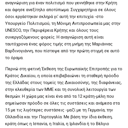
αναγνώριση για έναν πολιτισμό που γεννήθηκε στην Κρήτη
και άφησε ανεξίτηλο αποτύπωμα. Συγχαρητήρια σε όλους
όσοι εργάστηκαν σκληρά γι’ αυτή την επιτυχία -στο
Υπουργείο Πολιτισμού, τη Μόνιμη Αντιπροσωπεία μας στην
UNESCO, την Περιφέρεια Κρήτης και όλους τους
συνεργαζόμενους φορείς. Η αναγνώριση αυτή είναι
ταυτόχρονα ένας φόρος τιμής στη μνήμη της Μαριάννας
Βαρδινογιάννη, που πίστεψε από την πρώτη στιγμή σε αυτό
το όραμα.
Περνώ στη φετινή Έκθεση της Ευρωπαϊκής Επιτροπής για το
Κράτος Δικαίου, η οποία επιβεβαιώνει τη σταθερή πρόοδο
της Ελλάδας στους τομείς της Δικαιοσύνης, της διαφάνειας,
στην ελευθερία των ΜΜΕ και τη συνολική λειτουργία των
θεσμών. Η χώρα μας είναι ένα από τα 12 κράτη-μέλη που
σημείωσαν πρόοδο σε όλες τις συστάσεις και ανάμεσα στα
15 με τις λιγότερες συστάσεις -μαζί με τη Γερμανία, την
Ολλανδία και την Πορτογαλία. Με βάση την ίδια έκθεση,
κράτη όπως η Ισπανία, η Ιταλία, η Ιρλανδία ή το Βέλγιο