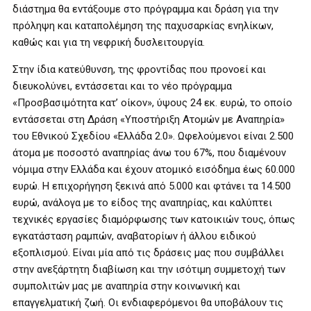
διάστημα θα εντάξουμε στο πρόγραμμα και δράση για την
πρόληψη και καταπολέμηση της παχυσαρκίας ενηλίκων,
καθώς και για τη νεφρική δυσλειτουργία.
Στην ίδια κατεύθυνση, της φροντίδας που προνοεί και
διευκολύνει, εντάσσεται και το νέο πρόγραμμα
«Προσβασιμότητα κατ’ οίκον», ύψους 24 εκ. ευρώ, το οποίο
εντάσσεται στη Δράση «Υποστήριξη Ατομών με Αναπηρία»
του Εθνικού Σχεδίου «Ελλάδα 2.0». Ωφελούμενοι είναι 2.500
άτομα με ποσοστό αναπηρίας άνω του 67%, που διαμένουν
νόμιμα στην Ελλάδα και έχουν ατομικό εισόδημα έως 60.000
ευρώ. Η επιχορήγηση ξεκινά από 5.000 και φτάνει τα 14.500
ευρώ, ανάλογα με το είδος της αναπηρίας, και καλύπτει
τεχνικές εργασίες διαμόρφωσης των κατοικιών τους, όπως
εγκατάσταση ραμπών, αναβατορίων ή άλλου ειδικού
εξοπλισμού. Είναι μία από τις δράσεις μας που συμβάλλει
στην ανεξάρτητη διαβίωση και την ισότιμη συμμετοχή των
συμπολιτών μας με αναπηρία στην κοινωνική και
επαγγελματική ζωή. Οι ενδιαφερόμενοι θα υποβάλουν τις