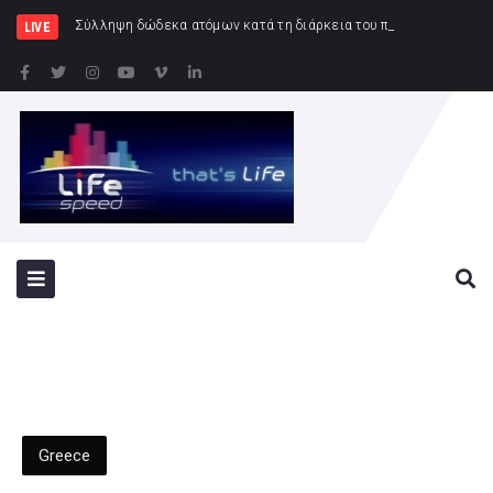
Σύλληψη δώδεκα ατόμων κατά τη διάρκεια του ποδοσφαιρικού αγώνα στο ΟΑΚΑ την Τε
LIVE
Greece