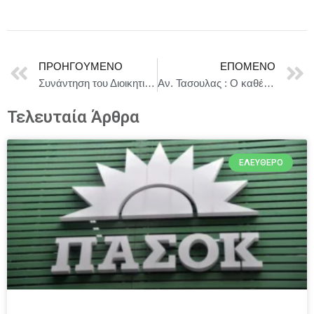
ΠΡΟΗΓΟΎΜΕΝΟ
ΕΠΌΜΕΝΟ
Συνάντηση του Διοικητικού Συμβουλίου του Τουριστικού Οργανισμού της Πιερίας (Π.Ο.Τ.Α.Π.) με έναν από τους κορυφαίους Tour Operators της Ρουμανίας
Αν. Τασουλας : Ο καθένας και η καθεμία τη νιώθουν βαθύτατα, ως παρηγοριά, ενθάρρυνση και στήριγμα στη ζωή τους
Τελευταία Άρθρα
ΕΛΕΎΘΕΡΟ