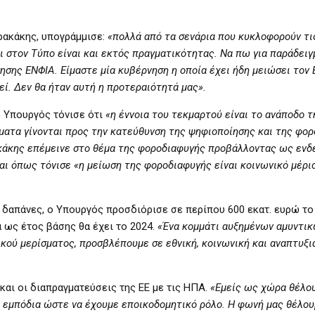
ρρακάκης, υπογράμμισε:
«πολλά από τα σενάρια που κυκλοφορούν τι
ι στον Τύπο είναι και εκτός πραγματικότητας. Να πω για παράδειγ
ησης ΕΝΦΙΑ. Είμαστε μία κυβέρνηση η οποία έχει ήδη μειώσει τον
εί. Δεν θα ήταν αυτή η προτεραιότητά μας».
ο Υπουργός τόνισε ότι
«η έννοια του τεκμαρτού είναι το ανάποδο τ
βήματα γίνονται προς την κατεύθυνση της ψηφιοποίησης και της φ
ρακάκης επέμεινε στο θέμα της φοροδιαφυγής προβάλλοντας ως ενδ
αι όπως τόνισε «η μείωση της φοροδιαφυγής είναι κοινωνικό μέρι
ές δαπάνες, ο Υπουργός προσδιόρισε σε περίπου 600 εκατ. ευρώ το
 ως έτος βάσης θα έχει το 2024.
«Ένα κομμάτι αυξημένων αμυντι
κού μερίσματος, προσβλέπουμε σε εθνική, κοινωνική και αναπτυξι
αι οι διαπραγματεύσεις της ΕΕ με τις ΗΠΑ.
«Εμείς ως χώρα θέλου
 εμπόδια ώστε να έχουμε εποικοδομητικό ρόλο. Η φωνή μας θέλουμ