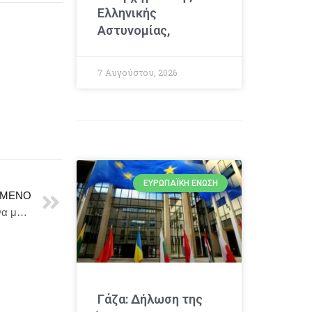
Ελληνικής
Αστυνομίας,
7 Αυγούστου, 2026
ΕΥΡΩΠΑΪΚΉ ΈΝΩΣΗ
ΜΕΝΟ
Νίκος Ανδρουλάκης: «Πρωτοβουλία του ΠΑΣΟΚ για να μην πληρώνουν με “καπέλο” οι Έλληνες καταναλωτές το ίδιο προϊόν σε σχέση με άλλες ευρωπαϊκές χώρες»
Γάζα: Δήλωση της