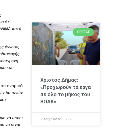
ς
μα ότι
 ΕΝΦΙΑ κατά
GREECE
ης έννοιας
οροδιαφυγής
εδειγμένη
σμα και
Χρίστος Δήμας:
 οικονομικό
«Προχωρούν τα έργα
κών δαπανών
σε όλο το μήκος του
ακή
ΒΟΑΚ»
με να πέσει
7 Αυγούστου, 2026
ε να είναι