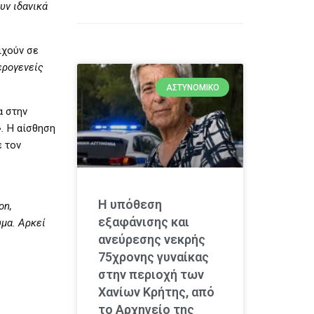
υν ιδανικά
ιχούν σε
ερογενείς
ΑΣΤΥΝΟΜΙΚΌ
α στην
.
Η αίσθηση
ε τον
Η υπόθεση
on,
εξαφάνισης και
ωμα. Αρκεί
ανεύρεσης νεκρής
75χρονης γυναίκας
στην περιοχή των
Χανίων Κρήτης, από
το Αρχηγείο της