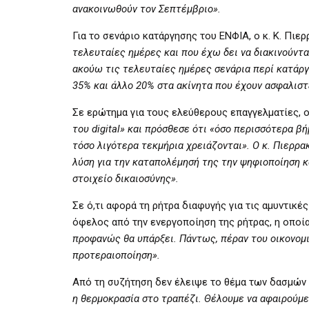
ανακοινωθούν τον Σεπτέμβριο».
Για το σενάριο κατάργησης του ΕΝΦΙΑ, ο κ. Κ. Πιε
τελευταίες ημέρες και που έχω δει να διακινούντα
ακούω τις τελευταίες ημέρες σενάρια περί κατάργ
35% και άλλο 20% στα ακίνητα που έχουν ασφαλιστ
Σε ερώτημα για τους ελεύθερους επαγγελματίες, 
του digital» και πρόσθεσε ότι «όσο περισσότερα 
τόσο λιγότερα τεκμήρια χρειάζονται». Ο κ. Πιερ
λύση για την καταπολέμησή της την ψηφιοποίηση κ
στοιχείο δικαιοσύνης».
Σε ό,τι αφορά τη ρήτρα διαφυγής για τις αμυντικ
όφελος από την ενεργοποίηση της ρήτρας, η οποία
προφανώς θα υπάρξει. Πάντως, πέραν του οικονομι
προτεραιοποίηση».
Από τη συζήτηση δεν έλειψε το θέμα των δασμών κ
η θερμοκρασία στο τραπέζι. Θέλουμε να αφαιρούμε