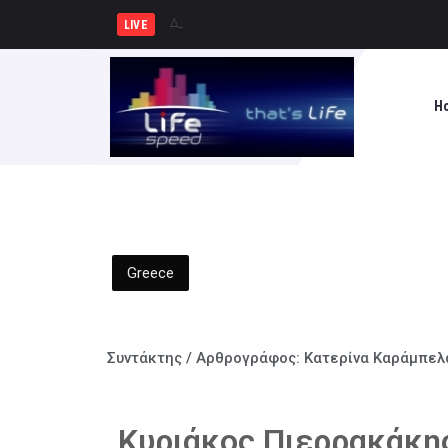
Δημιουργία Παρατηρητηρίου Έργ
LIVE
H
Greece
Συντάκτης / Αρθρογράφος:
Κατερίνα Καράμπελ
Κυριάκος Πιερρακάκης