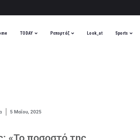
ome
TODAY
Ρεπορτάζ
Look_at
Sports
α
5 Μαΐου, 2025
: «Το ποσοστό της