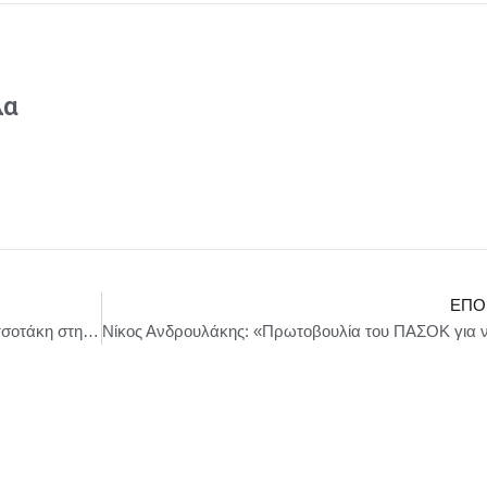
λα
ΕΠΌ
Συμμετοχή του Πρωθυπουργού Κυριάκου Μητσοτάκη στην παρουσίαση της Εθνικής Στρατηγικής για τη Βία και την Παραβατικότητα Ανηλίκων