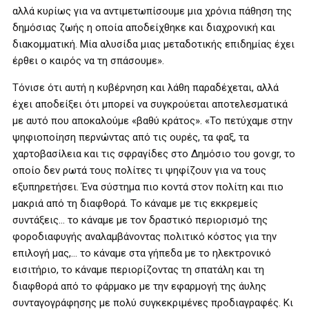
αλλά κυρίως για να αντιμετωπίσουμε μια χρόνια πάθηση της
δημόσιας ζωής η οποία αποδείχθηκε και διαχρονική και
διακομματική. Μία αλυσίδα μιας μεταδοτικής επιδημίας έχει
έρθει ο καιρός να τη σπάσουμε».
Τόνισε ότι αυτή η κυβέρνηση και λάθη παραδέχεται, αλλά
έχει αποδείξει ότι μπορεί να συγκρούεται αποτελεσματικά
με αυτό που αποκαλούμε «βαθύ κράτος». «Το πετύχαμε στην
ψηφιοποίηση περνώντας από τις ουρές, τα φαξ, τα
χαρτοβασίλεια και τις σφραγίδες στο Δημόσιο του gov.gr, το
οποίο δεν ρωτά τους πολίτες τι ψηφίζουν για να τους
εξυπηρετήσει. Ένα σύστημα πιο κοντά στον πολίτη και πιο
μακριά από τη διαφθορά. Το κάναμε με τις εκκρεμείς
συντάξεις… το κάναμε με τον δραστικό περιορισμό της
φοροδιαφυγής αναλαμβάνοντας πολιτικό κόστος για την
επιλογή μας,… το κάναμε στα γήπεδα με το ηλεκτρονικό
εισιτήριο, το κάναμε περιορίζοντας τη σπατάλη και τη
διαφθορά από το φάρμακο με την εφαρμογή της άυλης
συνταγογράφησης με πολύ συγκεκριμένες προδιαγραφές. Κι