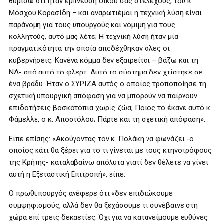
θυμίσω ότι ήταν έμπνευση δικού σας στελέχους, του κ.
Μόσχου Κορασίδη – και αναρωτιέμαι η τεχνική λύση είναι
παράνομη για τους υπουργούς και νόμιμη για τους
κολλητούς, αυτό μας λέτε; Η τεχνική λύση ήταν μία
πραγματικότητα την οποία αποδέχθηκαν όλες οι
κυβερνήσεις. Κανένα κόμμα δεν εξαιρείται – βάζω και τη
ΝΔ- από αυτό το φλερτ. Αυτό το σύστημα δεν χτίστηκε σε
ένα βράδυ. Ήταν ο ΣΥΡΙΖΑ αυτός ο οποίος τροποποίησε τη
σχετική υπουργική απόφαση για να μπορούν να παίρνουν
επιδοτήσεις βοσκοτόπια χωρίς ζώα; Ποιος το έκανε αυτό κ.
Φάμελλε, ο κ. Αποστόλου; Πάρτε και τη σχετική απόφαση».
Είπε επίσης: «Ακούγοντας τον κ. Πολάκη να φωνάζει -ο
οποίος κάτι θα ξέρει για το τι γίνεται με τους κτηνοτρόφους
της Κρήτης- καταλαβαίνω απόλυτα γιατί δεν θέλετε να γίνει
αυτή η Εξεταστική Επιτροπή», είπε.
Ο πρωθυπουργός ανέφερε ότι «δεν επιδιώκουμε
συμψηφισμούς, αλλά δεν θα ξεχάσουμε τι συνέβαινε στη
χώρα επί τρεις δεκαετίες. Όχι για να κατανείμουμε ευθύνες