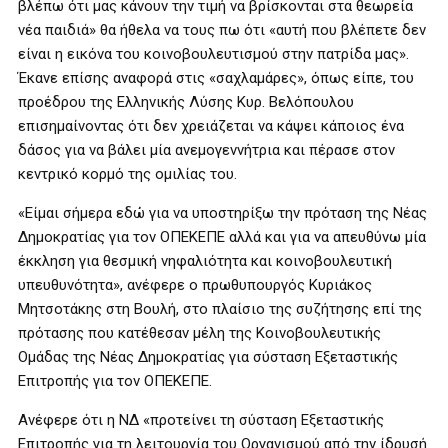
βλέπω ότι μας κάνουν την τιμή να βρίσκονται στα θεωρεία
νέα παιδιά» θα ήθελα να τους πω ότι «αυτή που βλέπετε δεν
είναι η εικόνα του κοινοβουλευτισμού στην πατρίδα μας».
Έκανε επίσης αναφορά στις «σαχλαμάρες», όπως είπε, του
προέδρου της Ελληνικής Λύσης Κυρ. Βελόπουλου
επισημαίνοντας ότι δεν χρειάζεται να κάψει κάποιος ένα
δάσος για να βάλει μία ανεμογεννήτρια και πέρασε στον
κεντρικό κορμό της ομιλίας του.
«Είμαι σήμερα εδώ για να υποστηρίξω την πρόταση της Νέας
Δημοκρατίας για τον ΟΠΕΚΕΠΕ αλλά και για να απευθύνω μία
έκκληση για θεσμική νηφαλιότητα και κοινοβουλευτική
υπευθυνότητα», ανέφερε ο πρωθυπουργός Κυριάκος
Μητσοτάκης στη Βουλή, στο πλαίσιο της συζήτησης επί της
πρότασης που κατέθεσαν μέλη της Κοινοβουλευτικής
Ομάδας της Νέας Δημοκρατίας για σύσταση Εξεταστικής
Επιτροπής για τον ΟΠΕΚΕΠΕ.
Ανέφερε ότι η ΝΔ «προτείνει τη σύσταση Εξεταστικής
Επιτροπής για τη λειτουργία του Οργανισμού από την ίδρυσή