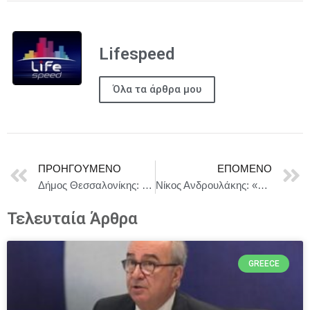
Lifespeed
Όλα τα άρθρα μου
ΠΡΟΗΓΟΎΜΕΝΟ
ΕΠΌΜΕΝΟ
Δήμος Θεσσαλονίκης: Εργασίες ασφαλτόστρωσης στην Εγνατία
Νίκος Ανδρουλάκης: «Οι μπλε φάκελοι του επιτελικού κράτους που μοίρασε ο κ. Μητσοτάκης, έχουν μετατραπεί σε μπλε φακελάκια»
Τελευταία Άρθρα
GREECE