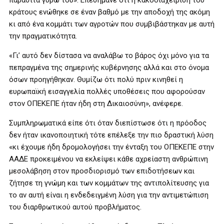
παράσιτα γύρω του». Επεσήμανε ότι η κακοδιαχείριση του
κράτους ενώθηκε σε έναν βαθμό με την αποδοχή της ακόμη
κι από ένα κομμάτι των αγροτών που συμβιβάστηκαν με αυτή
την πραγματικότητα.
«Γι’ αυτό δεν δίστασα να αναλάβω το βάρος όχι μόνο για τα
πεπραγμένα της σημερινής κυβέρνησης αλλά και στο όνομα
όσων προηγήθηκαν. Θυμίζω ότι πολύ πριν κινηθεί η
ευρωπαϊκή εισαγγελία πολλές υποθέσεις που αφορούσαν
στον ΟΠΕΚΕΠΕ ήταν ήδη στη Δικαιοσύνη», ανέφερε.
Συμπληρωματικά είπε ότι όταν διεπίστωσε ότι η πρόοδος
δεν ήταν ικανοποιητική τότε επέλεξε την πιο δραστική λύση
«κι έχουμε ήδη δρομολογήσει την ένταξη του ΟΠΕΚΕΠΕ στην
ΑΑΔΕ προκειμένου να εκλείψει κάθε αχρείαστη ανθρώπινη
μεσολάβηση στον προσδιορισμό των επιδοτήσεων και
ζήτησε τη γνώμη και των κομμάτων της αντιπολίτευσης για
το αν αυτή είναι η ενδεδειγμένη λύση για την αντιμετώπιση
του διαρθρωτικού αυτού προβλήματος.