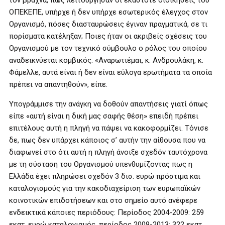
τον βραχνά, πώς λειτούργησαν οι εκάστοτε διοικήσεις του
ΟΠΕΚΕΠΕ, υπήρχε ή δεν υπήρχε εσωτερικός έλεγχος στον
Οργανισμό, πόσες διασταυρώσεις έγιναν πραγματικά, σε τι
πορίσματα κατέληξαν; Ποιες ήταν οι ακριβείς σχέσεις του
Οργανισμού με τον τεχνικό σύμβουλο ο ρόλος του οποίου
αναδεικνύεται κομβικός. «Αναρωτιέμαι, κ. Ανδρουλάκη, κ.
Φάμελλε, αυτά είναι ή δεν είναι εύλογα ερωτήματα τα οποία
πρέπει να απαντηθούν», είπε.
Υπογράμμισε την ανάγκη να δοθούν απαντήσεις γιατί όπως
είπε «αυτή είναι η δική μας σαφής θέση» επειδή πρέπει
επιτέλους αυτή η πληγή να πάψει να κακοφορμίζει. Τόνισε
δε, πως δεν υπάρχει κάποιος σ’ αυτήν την αίθουσα που να
διαφωνεί στο ότι αυτή η πληγή άνοιξε σχεδόν ταυτόχρονα
με τη σύσταση του Οργανισμού υπενθυμίζοντας πως η
Ελλάδα έχει πληρώσει σχεδόν 3 δισ. ευρώ πρόστιμα και
καταλογισμούς για την κακοδιαχείριση των ευρωπαϊκών
κοινοτικών επιδοτήσεων και στο σημείο αυτό ανέφερε
ενδεικτικά κάποιες περιόδους: Περίοδος 2004-2009: 259
εκατ. ευρώ καταλογισμός, περίοδος 2009-2013: 322 εκατ.