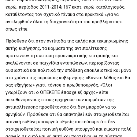
ευρώ, περίοδος 2011-2014: 167 εκατ. ευρώ καταλογισμός,
καταθέτοντας τον σχετικό πίνακα στα πρακτικά «για να
αντιληφθούν όλοι τη διαχρονικότητα του προβλήματος»,
όπως είπε.
Πρόσθεσε ότι στον αντίποδα της απλής και τεκμηριωμένης
αυτής εισήγησης, τα κόμματα της αντιπολίτευσης
προτείνουν τη σύσταση προανακριτικής επιτροπής και
αναλώνονται σε παιχνίδια εντυπώσεων, περιορίζοντας
ουσιαστικά και πολιτικά την υπόθεση αποκλειστικά και μόνο
στα χρόνια της παρούσας κυβέρνησης. «Κάνετε λάθος και θα
σας εξηγήσω» γιατί, τόνισε ο πρωθυπουργός. «Όλοι
γνωρίζουν ότι ο ΟΠΕΚΕΠΕ έπασχε εξ αρχής» είπε
απευθυνόμενους στους αρχηγούς των κομμάτων της
αντιπολίτευσης προσθέτοντας ότι δεν μπορούν να το
αρνηθούν. Πρόσθεσε ότι θα απαντηθεί εάν στοιχειοθετείται
ποινική ευθύνη υπουργού. «Εμείς πιστεύουμε ότι δεν
στοιχειοθετείται ποινική ευθύνη υπουργού και είμαστε πολύ
σαφείς σε αυτό και γι’ αυτό και προτείνουμε τη σύσταση