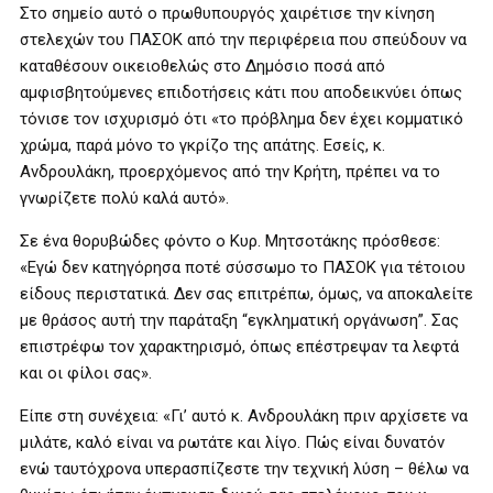
Στο σημείο αυτό ο πρωθυπουργός χαιρέτισε την κίνηση
στελεχών του ΠΑΣΟΚ από την περιφέρεια που σπεύδουν να
καταθέσουν οικειοθελώς στο Δημόσιο ποσά από
αμφισβητούμενες επιδοτήσεις κάτι που αποδεικνύει όπως
τόνισε τον ισχυρισμό ότι «το πρόβλημα δεν έχει κομματικό
χρώμα, παρά μόνο το γκρίζο της απάτης. Εσείς, κ.
Ανδρουλάκη, προερχόμενος από την Κρήτη, πρέπει να το
γνωρίζετε πολύ καλά αυτό».
Σε ένα θορυβώδες φόντο ο Κυρ. Μητσοτάκης πρόσθεσε:
«Εγώ δεν κατηγόρησα ποτέ σύσσωμο το ΠΑΣΟΚ για τέτοιου
είδους περιστατικά. Δεν σας επιτρέπω, όμως, να αποκαλείτε
με θράσος αυτή την παράταξη “εγκληματική οργάνωση”. Σας
επιστρέφω τον χαρακτηρισμό, όπως επέστρεψαν τα λεφτά
και οι φίλοι σας».
Είπε στη συνέχεια: «Γι’ αυτό κ. Ανδρουλάκη πριν αρχίσετε να
μιλάτε, καλό είναι να ρωτάτε και λίγο. Πώς είναι δυνατόν
ενώ ταυτόχρονα υπερασπίζεστε την τεχνική λύση – θέλω να