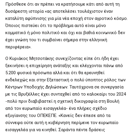
Πρόσθεσε ότι αν πρέπει να κρατήσουμε κάτι από αυτή τη
δυσάρεστη ιστορία «ας αποτελέσει τουλάχιστον έναν
καταλύτη αφύπνισης για μία νέα εποχή στον αγροτικό κόσμο.
Όποιος πιστεύει ότι το πρόβλημα αυτό είναι μόνο
κομματικό ή μόνο πολιτικό και όχι και βαθιά κοινωνικό δεν
έχει γνώση του τι συμβαίνει σήμερα στην ελληνική
περιφέρεια».
Ο Κυριάκος Μητσοτάκης συνεχίζοντας είπε ότι ήδη έχει
ξεκινήσει η επιχείρηση ανάταξης και ελέγχονται πάνω από
5.200 φυσικά πρόσωπα αλλά και ότι θα ερευνηθεί
ενδελεχώς και στην Εξεταστική ο πολύ ύποπτος ρόλος των
Κέντρων Υποδοχής Δηλώσεων. Ταυτόχρονα σε συνεργασία
με τις Βρυξέλλες έχει συνταχθεί από το καλοκαίρι του 2024
-πολύ πριν διαβιβαστεί η σχετική δικογραφία στη Βουλή
από τον ευρωπαίο εισαγγελέα- ένα πλήρες σχέδιο
εξυγίανσης του ΟΠΕΚΕΠΕ. «Κανείς δεν έπεσε από τα
σύννεφα ούτε αυτή η κυβέρνηση περίμενε τον ευρωπαίο
εισαγγελέα για να κινηθεί. Σαράντα πέντε δράσεις