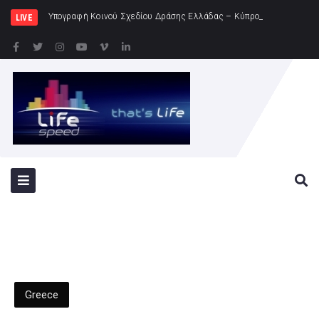
Υπογραφή Κοινού Σχεδίου Δράσης Ελλάδας – Κύπρου – Ιορδανίας
LIVE
Greece