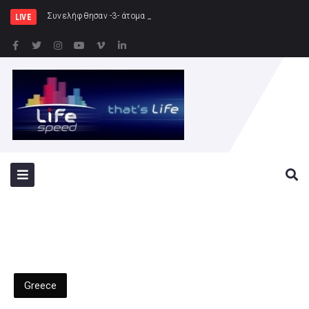
Συνελήφθησαν -3- άτομα για καλλιέργεια δενδρυλλίω
LIVE
Greece