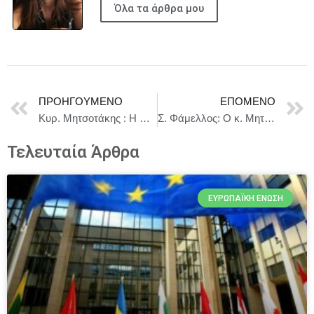
Όλα τα άρθρα μου
ΠΡΟΗΓΟΎΜΕΝΟ
ΕΠΌΜΕΝΟ
Κυρ. Μητσοτάκης : Η Ελλάδα δεν είναι ένας ανοιχτός διάδρομος προς την Ευρώπη
Σ. Φάμελλος: Ο κ. Μητσοτάκης επιχειρεί επικίνδυνο αποπροσανατολισμό με το μεταναστευτικό
Τελευταία Άρθρα
ΕΥΡΩΠΑΪΚΉ ΈΝΩΣΗ