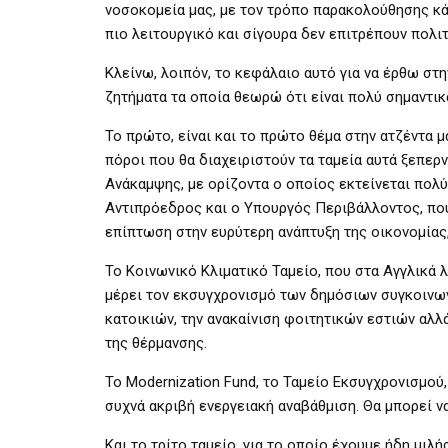
νοσοκομεία μας, με τον τρόπο παρακολούθησης κάθ
πιο λειτουργικό και σίγουρα δεν επιτρέπουν πολι
Κλείνω, λοιπόν, το κεφάλαιο αυτό για να έρθω στη
ζητήματα τα οποία θεωρώ ότι είναι πολύ σημαντικ
Το πρώτο, είναι και το πρώτο θέμα στην ατζέντα 
πόροι που θα διαχειριστούν τα ταμεία αυτά ξεπερν
Ανάκαμψης, με ορίζοντα ο οποίος εκτείνεται πολύ
Αντιπρόεδρος και ο Υπουργός Περιβάλλοντος, που
επίπτωση στην ευρύτερη ανάπτυξη της οικονομίας
Το Κοινωνικό Κλιματικό Ταμείο, που στα Αγγλικά λ
μέρει τον εκσυγχρονισμό των δημόσιων συγκοινων
κατοικιών, την ανακαίνιση φοιτητικών εστιών αλλ
της θέρμανσης.
Το Modernization Fund, το Ταμείο Εκσυγχρονισμού
συχνά ακριβή ενεργειακή αναβάθμιση. Θα μπορεί ν
Και το τρίτο ταμείο, για το οποίο έχουμε ήδη μιλ