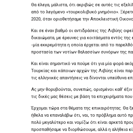
Θα έλεγα, μάλιστα, ότι ακριβώς σε αυτές τις εξε
από το λεγόμενο «τουρκολιβυκό μνημόνιο». Ξέρετε
2020, όταν οριοθετήσαμε την Αποκλειστική Οικονο
Και σε έναν βαθμό οι αντιδράσεις της Λιβύης οφε
δικαιώματα, με έρευνες για κοιτάσματα εντός τη
-μία εκκρεμότητα η οποία έρχεται από το παρελθό
προστασία των νοτίων θαλασσίων συνόρων της πατ
Και είναι σημαντικό να πούμε ότι για μία φορά α
Τουρκίας και κάποιων αρχών της Λιβύης είναι παρ
τις ελληνικές απαντήσεις να δίνονται υπεύθυνα επ
Ας μην θορυβούνται, συνεπώς, ορισμένοι καθ’ έξ
τις δικές μας θέσεις με βάση τα επιχειρήματα που 
Έρχομαι τώρα στα θέματα της επικαιρότητας. Θα 
ήθελα να επαναλάβω ότι, ναι, το πρόβλημα αυτό π
πολύ μεγαλύτερο και νομίζω ότι είναι αρκετά προφ
προσπαθήσαμε να διορθώσουμε, αλλά η αλήθεια είν