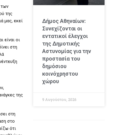
 των
ού της
Δήμος Αθηναίων:
ά μας, εκεί
Συνεχίζονται οι
εντατικοί έλεγχοι
ι είναι οι
της Δημοτικής
ίνει στη
Αστυνομίας για την
λά
προστασία του
νέντευξη
δημόσιου
κοινόχρηστου
χώρου
ν,
ανάγκες της
9 Αυγούστου, 2026
ήσει στη
αση στο
μίζω ότι