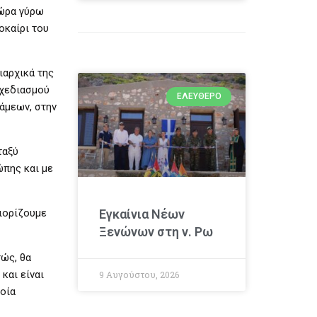
τώρα γύρω
οκαίρι του
ιαρχικά της
σχεδιασμού
ΕΛΕΎΘΕΡΟ
νάμεων, στην
ταξύ
ώπης και με
διορίζουμε
Εγκαίνια Νέων
Ξενώνων στη ν. Ρω
τώς, θα
και είναι
9 Αυγούστου, 2026
ποία