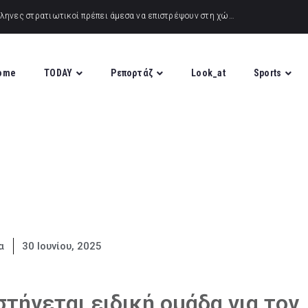
ome
TODAY
Ρεπορτάζ
Look_at
Sports
α
30 Ιουνίου, 2025
τήνεται ειδική ομάδα για τον