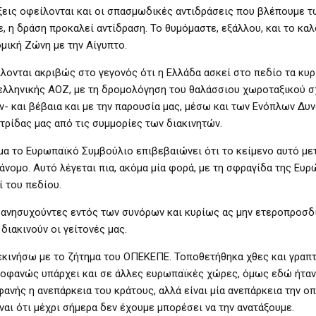
λίξεις οφείλονται και οι σπασμωδικές αντιδράσεις που βλέπουμε 
, η δράση προκαλεί αντίδραση. Το θυμόμαστε, εξάλλου, και το καλ
μική Ζώνη με την Αίγυπτο.
ίλονται ακριβώς στο γεγονός ότι η Ελλάδα ασκεί στο πεδίο τα κυρ
ς ελληνικής ΑΟΖ, με τη δρομολόγηση του θαλάσσιου χωροταξικού 
ν- και βέβαια και με την παρουσία μας, μέσω και των Ενόπλων Δυ
ρίδας μας από τις συμμορίες των διακινητών.
κόμα το Ευρωπαϊκό Συμβούλιο επιβεβαιώνει ότι το κείμενο αυτό με
άνομο. Αυτό λέγεται πια, ακόμα μία φορά, με τη σφραγίδα της Ευρ
ί του πεδίου.
ιν ανησυχούντες εντός των συνόρων και κυρίως ας μην ετεροπροσ
διακινούν οι γείτονές μας.
ξεκινήσω με το ζήτημα του ΟΠΕΚΕΠΕ. Τοποθετήθηκα χθες και γραπ
ροφανώς υπάρχει και σε άλλες ευρωπαϊκές χώρες, όμως εδώ ήταν 
ανής η ανεπάρκεια του κράτους, αλλά είναι μία ανεπάρκεια την ο
αι ότι μέχρι σήμερα δεν έχουμε μπορέσει να την ανατάξουμε.