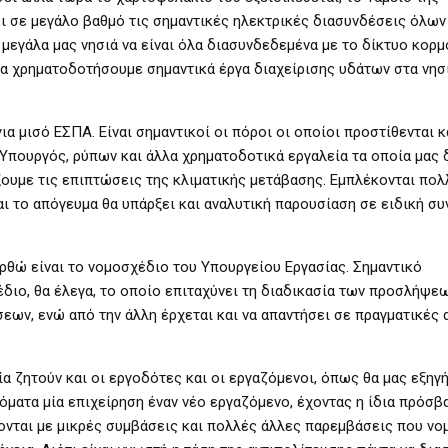
 σε μεγάλο βαθμό τις σημαντικές ηλεκτρικές διασυνδέσεις όλων
 μεγάλα μας νησιά να είναι όλα διασυνδεδεμένα με το δίκτυο κορμ
να χρηματοδοτήσουμε σημαντικά έργα διαχείρισης υδάτων στα νησι
.
ια μισό ΕΣΠΑ. Είναι σημαντικοί οι πόροι οι οποίοι προστίθενται κα
 Υπουργός, ρύπων και άλλα χρηματοδοτικά εργαλεία τα οποία μας δ
ξουμε τις επιπτώσεις της κλιματικής μετάβασης. Εμπλέκονται πολ
ι το απόγευμα θα υπάρξει και αναλυτική παρουσίαση σε ειδική συ
θώ είναι το νομοσχέδιο του Υπουργείου Εργασίας. Σημαντικό
διο, θα έλεγα, το οποίο επιταχύνει τη διαδικασία των προσλήψεω
ων, ενώ από την άλλη έρχεται και να απαντήσει σε πραγματικές 
ία ζητούν και οι εργοδότες και οι εργαζόμενοι, όπως θα μας εξηγ
τόματα μία επιχείρηση έναν νέο εργαζόμενο, έχοντας η ίδια πρόσβ
ονται με μικρές συμβάσεις και πολλές άλλες παρεμβάσεις που νο