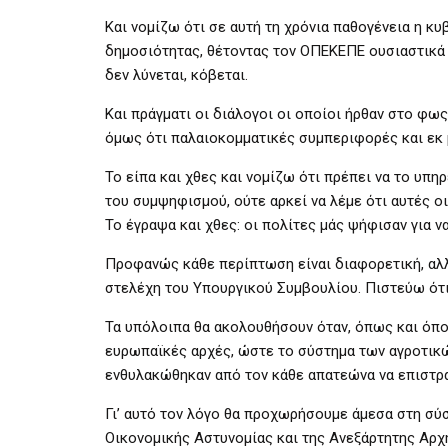
Και νομίζω ότι σε αυτή τη χρόνια παθογένεια η κ
δημοσιότητας, θέτοντας τον ΟΠΕΚΕΠΕ ουσιαστικά υ
δεν λύνεται, κόβεται.
Και πράγματι οι διάλογοι οι οποίοι ήρθαν στο φω
όμως ότι παλαιοκομματικές συμπεριφορές και εκ 
Το είπα και χθες και νομίζω ότι πρέπει να το υπη
του συμψηφισμού, ούτε αρκεί να λέμε ότι αυτές ο
Το έγραψα και χθες: οι πολίτες μάς ψήφισαν για να
Προφανώς κάθε περίπτωση είναι διαφορετική, αλλά
στελέχη του Υπουργικού Συμβουλίου. Πιστεύω ότι
Τα υπόλοιπα θα ακολουθήσουν όταν, όπως και όπου
ευρωπαϊκές αρχές, ώστε το σύστημα των αγροτικών
ενθυλακώθηκαν από τον κάθε απατεώνα να επιστρ
Γι’ αυτό τον λόγο θα προχωρήσουμε άμεσα στη σύ
Οικονομικής Αστυνομίας και της Ανεξάρτητης Αρ