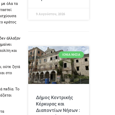
 με όλα τα
αταστεί
9 Αυγούστου, 2026
 ισχύουσα
το κράτος
δεν άλλαξαν
ημαίνει
πολίτη και
ΙΌΝΙΑ ΝΗΣΙΆ
, ούτε ζητά
και στο
ά πεδία. Το
ιάζεται
Δήμος Κεντρικής
.
Κέρκυρας και
Διαποντίων Νήσων :
στα