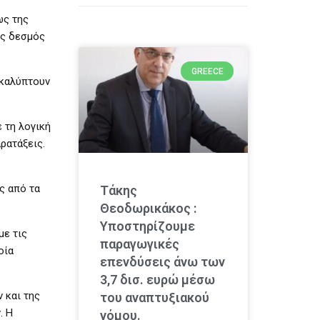
ως της
ος δεσμός
GREECE
οκαλύπτουν
 τη λογική
ρατάξεις.
ς από τα
Τάκης
Θεοδωρικάκος :
Υποστηρίζουμε
με τις
παραγωγικές
οία
επενδύσεις άνω των
3,7 δισ. ευρώ μέσω
 και της
του αναπτυξιακού
. Η
νόμου.