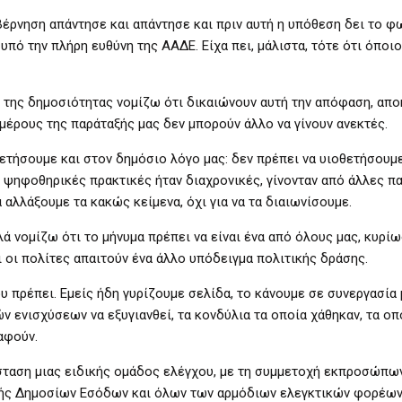
υβέρνηση απάντησε και απάντησε και πριν αυτή η υπόθεση δει το φ
πό την πλήρη ευθύνη της ΑΑΔΕ. Είχα πει, μάλιστα, τότε ότι όποι
ς της δημοσιότητας νομίζω ότι δικαιώνουν αυτή την απόφαση, απ
μέρους της παράταξής μας δεν μπορούν άλλο να γίνουν ανεκτές.
ρετήσουμε και στον δημόσιο λόγο μας: δεν πρέπει να υιοθετήσουμε
ι ψηφοθηρικές πρακτικές ήταν διαχρονικές, γίνονταν από άλλες πα
 αλλάξουμε τα κακώς κείμενα, όχι για να τα διαιωνίσουμε.
 νομίζω ότι το μήνυμα πρέπει να είναι ένα από όλους μας, κυρίω
 οι πολίτες απαιτούν ένα άλλο υπόδειγμα πολιτικής δράσης.
 πρέπει. Εμείς ήδη γυρίζουμε σελίδα, το κάνουμε σε συνεργασία 
 ενισχύσεων να εξυγιανθεί, τα κονδύλια τα οποία χάθηκαν, τα οπ
αφούν.
σταση μιας ειδικής ομάδος ελέγχου, με τη συμμετοχή εκπροσώπων
χής Δημοσίων Εσόδων και όλων των αρμόδιων ελεγκτικών φορέων