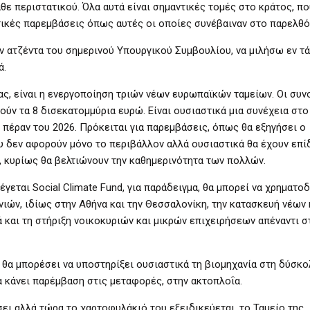
ε περιστατικού. Όλα αυτά είναι σημαντικές τομές στο κράτος, πο
τικές παρεμβάσεις όπως αυτές οι οποίες συνέβαιναν στο παρελθό
ν ατζέντα του σημερινού Υπουργικού Συμβουλίου, να μιλήσω εν τάχ
ά.
μας, είναι η ενεργοποίηση τριών νέων ευρωπαϊκών ταμείων. Οι συν
ούν τα 8 δισεκατομμύρια ευρώ. Είναι ουσιαστικά μια συνέχεια στο
 πέραν του 2026. Πρόκειται για παρεμβάσεις, όπως θα εξηγήσει ο
 δεν αφορούν μόνο το περιβάλλον αλλά ουσιαστικά θα έχουν επί
, κυρίως θα βελτιώνουν την καθημερινότητα των πολλών.
έγεται Social Climate Fund, για παράδειγμα, θα μπορεί να χρηματο
ιών, ιδίως στην Αθήνα και την Θεσσαλονίκη, την κατασκευή νέων
ά και τη στήριξη νοικοκυριών και μικρών επιχειρήσεων απέναντι 
, θα μπορέσει να υποστηρίξει ουσιαστικά τη βιομηχανία στη δύσκο
α κάνει παρέμβαση στις μεταφορές, στην ακτοπλοΐα.
ήσει αλλά τώρα το χαρτοφυλάκιό του εξειδικεύεται, το Ταμείο της