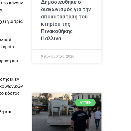
Δημοσιεύθηκε ο
υ το κάνουν
διαγωνισμός για την
ν.
αποκατάσταση του
ει για τρία
κτηρίου της
Πινακοθήκης
Γιαλλινά
ολικοί
 Ταμείο
9 Αυγούστου, 2026
δραση και
δοτήσει εν
 κοινωνικών
στο κόστος
ΑΤΤΙΚΉ
λη και