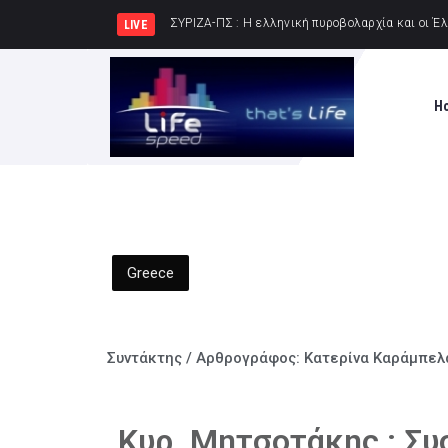
Στοχευμένη αστυνομική
LIVE
H
Greece
Συντάκτης / Αρθρογράφος:
Κατερίνα Καράμπελ
Κυρ. Μητσοτάκης : Συσ