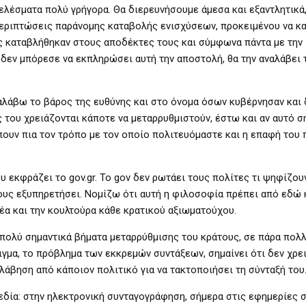
λέσματα πολύ γρήγορα. Θα διερευνήσουμε άμεσα και εξαντλητικά,
 περιπτώσεις παράνομης καταβολής ενισχύσεων, προκειμένου να κ
 καταβλήθηκαν στους αποδέκτες τους και σύμφωνα πάντα με την
δεν μπόρεσε να εκπληρώσει αυτή την αποστολή, θα την αναλάβει 
ναλάβω το βάρος της ευθύνης και στο όνομα όσων κυβέρνησαν και 
 του χρειάζονται κάποτε να μεταρρυθμιστούν, έστω και αν αυτό σ
ουν πια τον τρόπο με τον οποίο πολιτευόμαστε και η επαφή του 
 εκφράζει το gov.gr. To gov δεν ρωτάει τους πολίτες τι ψηφίζουν
ους εξυπηρετήσει. Νομίζω ότι αυτή η φιλοσοφία πρέπει από εδώ 
ρέα και την κουλτούρα κάθε κρατικού αξιωματούχου.
ι πολύ σημαντικά βήματα μεταρρύθμισης του κράτους, σε πάρα πολλ
ιγμα, το πρόβλημα των εκκρεμών συντάξεων, σημαίνει ότι δεν χρε
λάβηση από κάποιον πολιτικό για να τακτοποιήσει τη σύνταξή του
πεδία: στην ηλεκτρονική συνταγογράφηση, σήμερα στις εφημερίες 