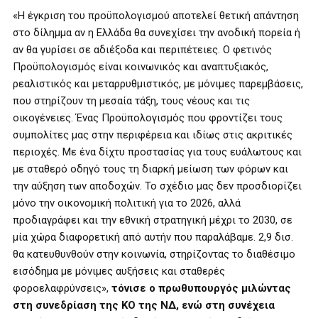
«Η έγκριση του προϋπολογισμού αποτελεί θετική απάντηση
στο δίλημμα αν η Ελλάδα θα συνεχίσει την ανοδική πορεία ή
αν θα γυρίσει σε αδιέξοδα και περιπέτειες. Ο φετινός
Προϋπολογισμός είναι κοινωνικός και αναπτυξιακός,
ρεαλιστικός και μεταρρυθμιστικός, με μόνιμες παρεμβάσεις,
που στηρίζουν τη μεσαία τάξη, τους νέους και τις
οικογένειες. Ένας Προϋπολογισμός που φροντίζει τους
συμπολίτες μας στην περιφέρεια και ιδίως στις ακριτικές
περιοχές. Με ένα δίχτυ προστασίας για τους ευάλωτους και
με σταθερό οδηγό τους τη διαρκή μείωση των φόρων και
την αύξηση των αποδοχών. Το σχέδιο μας δεν προσδιορίζει
μόνο την οικονομική πολιτική για το 2026, αλλά
προδιαγράφει και την εθνική στρατηγική μέχρι το 2030, σε
μία χώρα διαφορετική από αυτήν που παραλάβαμε. 2,9 δισ.
θα κατευθυνθούν στην κοινωνία, στηρίζοντας το διαθέσιμο
εισόδημα με μόνιμες αυξήσεις και σταθερές
φοροελαφρύνσεις»,
τόνισε ο πρωθυπουργός μιλώντας
στη συνεδρίαση της ΚΟ της ΝΔ, ενώ στη συνέχεια