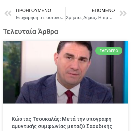
ΠΡΟΗΓΟΎΜΕΝΟ
ΕΠΌΜΕΝΟ
Eπιχείρηση της αστυνομίας στην Κρήτη, για την υπόθεση του ΟΠΕΚΕΠΕ
Χρήστος Δήμας: Η πρωτοβουλία “Route 2025” εξασφαλίζει την ενεργειακή αυτονομία του ΔΑΑ
Τελευταία Άρθρα
ΕΛΕΎΘΕΡΟ
Κώστας Τσουκαλάς: Μετά την υπογραφή
αμυντικής συμφωνίας μεταξύ Σαουδικής