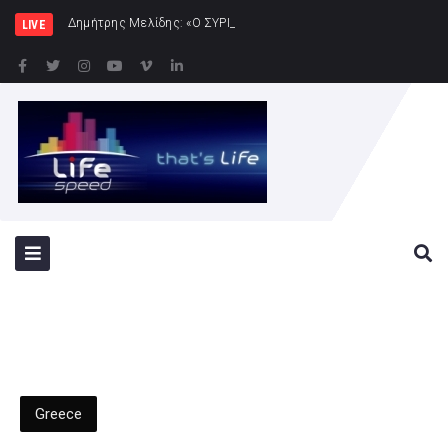
Δημήτρης Μελίδης: «Ο ΣΥΡΙΖΑ-ΠΣ είναι εδώ – πλήρης πο
LIVE
Greece