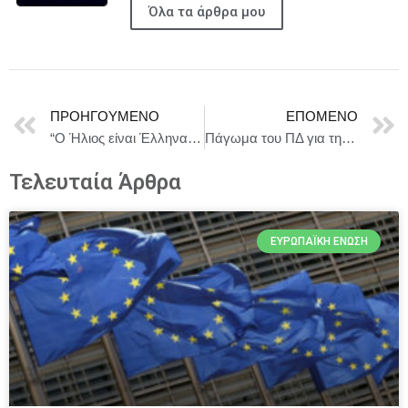
Όλα τα άρθρα μου
ΠΡΟΗΓΟΎΜΕΝΟ
ΕΠΌΜΕΝΟ
“Ο Ήλιος είναι Έλληνας” Μηνάς Βιντιάδης-Γιάννης Ζουγανέλης-Θανάσης Συλιβός/Μετρονόμος 13/05 ώρα 20.00 στον ΙΑΝΟ
Πάγωμα του ΠΔ για την οριοθέτηση οικισμών κάτω των 2. 000 κατοίκων και διάλογο για μια εφαρμόσιμη λύση ζητά ομόφωνα το ΔΣ της ΚΕΔΕ
Τελευταία Άρθρα
ΕΥΡΩΠΑΪΚΉ ΈΝΩΣΗ