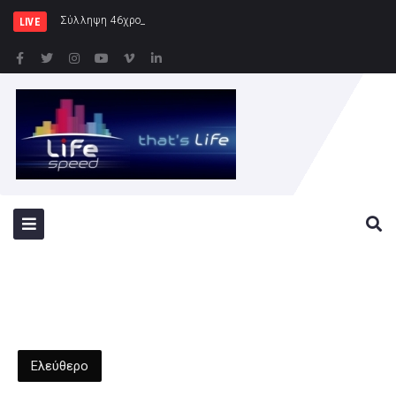
Σύλληψη 46χρονης για παράβαση της νομοθε
LIVE
Ελεύθερο