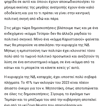
ψηφίδα σε αυτό και όποιοι έχουν αποκωδικοποιήσει το
μήνυμα εκείνης της μεγάλης ανατροπής έχουν έναν καλό
οδοδείκτη και για το τι πρέπει να γίνει στην κεντρική
πολιτική σκηνή από εδώ και πέρα.
Στις μέχρι τώρα δημοσκοπήσεις βλέπουμε πως και με ένα
ενδεχόμενο «κόμμα Τσίπρα» δεν θα άλλαζε ραγδαία το
πολιτικό σκηνικό. Μόνο ένα «κόμμα Καρυστιανού» φαίνεται
πως θα μπορούσε να απειλήσει την κυριαρχία της ΝΔ.
Μήπως η εμπιστοσύνη των πολιτών έχει κλονιστεί τόσο
πολύ από το τωρινό πολιτικό προσωπικό και αναζητούν τη
λύση σε ένα αντισυστημικό κόμμα, σε ένα «κόμμα από τα
κάτω» και τι μπορείτε να κάνετε εσείς γι’ αυτό;
Η κυριαρχία της ΝΔ, καταρχάς, έχει υποστεί πολύ σοβαρά
πλήγματα. Το 41% των εκλογών του 2023 είναι πλέον
άπιαστο όνειρο για τον κ. Μητσοτάκη, όπως αποτυπώνεται
σε όλες τις δημοσκοπήσεις. Σίγουρα, το έγκλημα των
Τεμπών και το μπάζωμα του από την κυβέρνηση αποτελεί
ένα από τα μείζονα θέματα που απασχόλησαν και