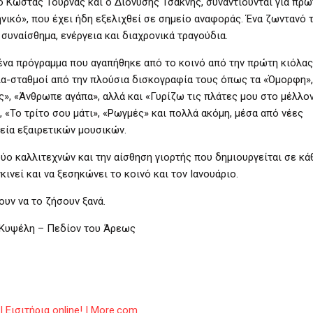
ο Κώστας Τουρνάς και ο Διονύσης Τσακνής, συναντιούνται για πρ
νικό», που έχει ήδη εξελιχθεί σε σημείο αναφοράς. Ένα ζωντανό τ
 συναίσθημα, ενέργεια και διαχρονικά τραγούδια.
 ένα πρόγραμμα που αγαπήθηκε από το κοινό από την πρώτη κιόλας 
α-σταθμοί από την πλούσια δισκογραφία τους όπως τα «Όμορφη»,
ς», «Άνθρωπε αγάπα», αλλά και «Γυρίζω τις πλάτες μου στο μέλλον
 «Το τρίτο σου μάτι», «Ρωγμές» και πολλά ακόμη, μέσα από νέες
εία εξαιρετικών μουσικών.
δύο καλλιτεχνών και την αίσθηση γιορτής που δημιουργείται σε κά
ινεί και να ξεσηκώνει το κοινό και τον Ιανουάριο.
ουν να το ζήσουν ξανά.
Κυψέλη – Πεδίον του Άρεως
Εισιτήρια online! | More.com