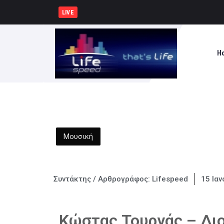
Δημιουργία Παρατηρητηρίου Έργω
LIVE
H
Μουσική
Συντάκτης / Αρθρογράφος:
Lifespeed
15 Ιαν
Κώστας Τουρνάς – Διο