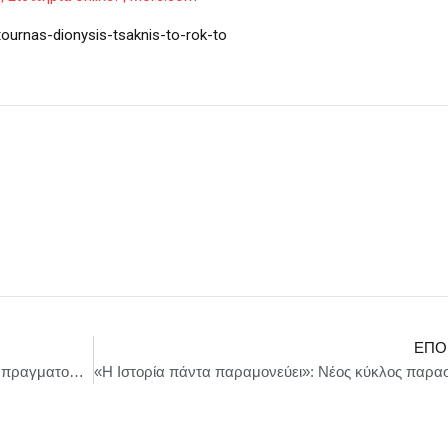
ournas-dionysis-tsaknis-to-rok-to
ΕΠΌ
Δήμος Άργους Μυκηνών: Με μεγάλη επιτυχία πραγματοποιήθηκε η μουσικοθεατρική παράσταση «Άδεια Ποδηλάτου»