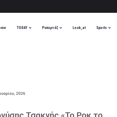
ome
TODAY
Ρεπορτάζ
Look_at
Sports
ουαρίου, 2026
νύσης Τσακνής «Το Ροκ το