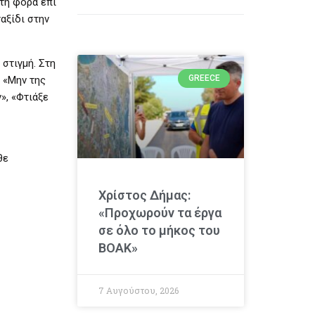
ώτη φορά επί
αξίδι στην
στιγμή. Στη
GREECE
 «Μην της
», «Φτιάξε
θε
Χρίστος Δήμας:
«Προχωρούν τα έργα
σε όλο το μήκος του
ΒΟΑΚ»
7 Αυγούστου, 2026