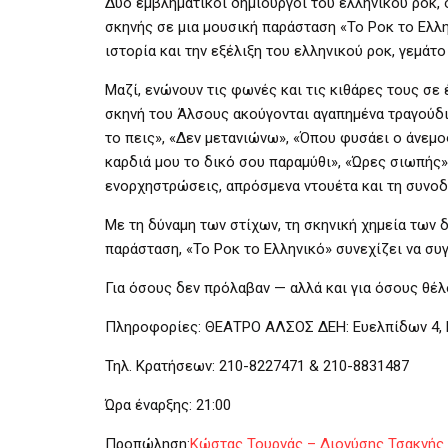
Δύο εμβληματικοί δημιουργοί του ελληνικού ροκ, 
σκηνής σε μια μουσική παράσταση «Το Ροκ το Ελλη
ιστορία και την εξέλιξη του ελληνικού ροκ, γεμάτο
Μαζί, ενώνουν τις φωνές και τις κιθάρες τους σε
σκηνή του Άλσους ακούγονται αγαπημένα τραγούδι
το πεις», «Δεν μετανιώνω», «Όπου φυσάει ο άνεμο
καρδιά μου το δικό σου παραμύθι», «Ώρες σιωπής»,
ενορχηστρώσεις, απρόσμενα ντουέτα και τη συνοδ
Με τη δύναμη των στίχων, τη σκηνική χημεία των 
παράσταση, «Το Ροκ το Ελληνικό» συνεχίζει να συγκ
Για όσους δεν πρόλαβαν — αλλά και για όσους θέλ
Πληροφορίες: ΘΕΑΤΡΟ ΑΛΣΟΣ ΔΕΗ: Ευελπίδων 4, 
Τηλ. Κρατήσεων: 210-8227471 & 210-8831487
Ώρα έναρξης: 21:00
Προπώληση:
Κώστας Τουρνάς – Διονύσης Τσακνής | 