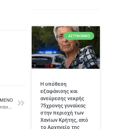
ΑΣΤΥΝΟΜΙΚΌ
Η υπόθεση
εξαφάνισης και
ανεύρεσης νεκρής
ΜΕΝΟ
75χρονης γυναίκας
«Η Ιστορία πάντα παραμονεύει»: Νέος κύκλος παραστάσεων για τη «Χαμένη Άνοιξη» του Στρατή Τσίρκα | Από 26/1 στο Θέατρο ΔΙΠΥΛΟΝ
στην περιοχή των
Χανίων Κρήτης, από
το Αρχηγείο της