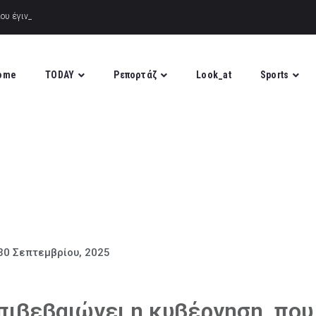
ου έγινε σε περιοχή της Πιερίας
ome
TODAY
Ρεπορτάζ
Look_at
Sports
30 Σεπτεμβρίου, 2025
ιβεβαιώνει η κυβέρνηση, που