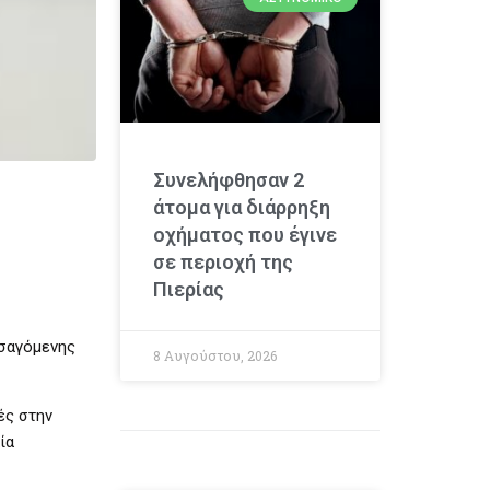
Συνελήφθησαν 2
άτομα για διάρρηξη
οχήματος που έγινε
σε περιοχή της
Πιερίας
ισαγόμενης
8 Αυγούστου, 2026
ές στην
ία