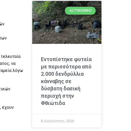
ΑΣΤΥΝΟΜΙΚΌ
κών
 των
 τελευταία
Εντοπίστηκε φυτεία
ατος, να
με περισσότερα από
ταμεία λόγω
2.000 δενδρύλλια
κάνναβης σε
δύσβατη δασική
τικών
περιοχή στην
Φθιώτιδα
, έχουν
8 Αυγούστου, 2026