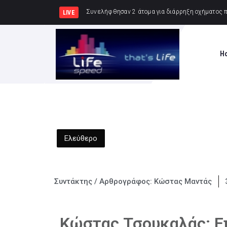
Συνελήφθησαν 2 άτομα για διάρρηξη οχήματος π
LIVE
H
Ελεύθερο
Συντάκτης / Αρθρογράφος:
Κώστας Μαντάς
Κώστας Τσουκαλάς; Επ