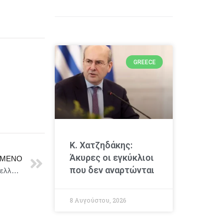
GREECE
Κ. Χατζηδάκης:
Άκυρες οι εγκύκλιοι
ΜΕΝΟ
που δεν αναρτώνται
ΣΥΡΙΖΑ-ΠΣ : Κάλεσμα μαζικής συμμετοχής στην πανελλαδική απεργία ΓΣΕΕ – ΑΔΕΔΥ την 1η του Οκτώβρη
8 Αυγούστου, 2026