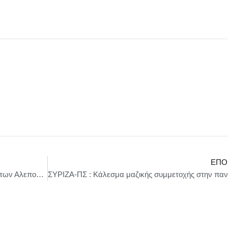
ΕΠΌ
Έναρξη της 21ης Εμβολιαστικής Εκστρατείας των Αλεπούδων για το Πρόγραμμα Επιτήρησης και Καταπολέμησης της Λύσσας