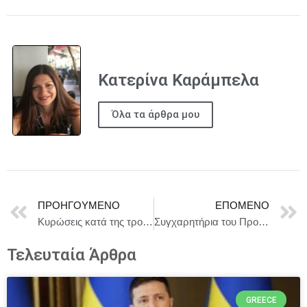
Κατερίνα Καράμπελα
Όλα τα άρθρα μου
ΠΡΟΗΓΟΎΜΕΝΟ
ΕΠΌΜΕΝΟ
Κυρώσεις κατά της τρομοκρατίας: Το Συμβούλιο ανανεώνει τον κατάλογο τρομοκρατικών οργανώσεων της ΕΕ
Συγχαρητήρια του Προέδρου της Βουλής για την κατάκτηση του χρυσού μεταλλίου στο Ευρωπαϊκό Πρωτάθλημα σκοποβολής από την Ε, Κατζουράκη και του χάλκινου από τον Χ. Χαλκιαδάκη
Τελευταία Άρθρα
GREECE