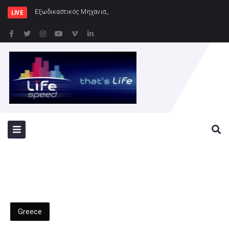
Εξωδικαστικός Μηχανισμός: Άνω των 20 δισ. ευρώ
LIVE
Greece