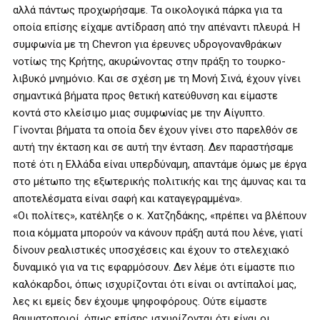
αλλά πάντως προχωρήσαμε. Τα οικολογικά πάρκα για τα
οποία επίσης είχαμε αντίδραση από την απέναντι πλευρά. Η
συμφωνία με τη Chevron για έρευνες υδρογονανθράκων
νοτίως της Κρήτης, ακυρώνοντας στην πράξη το τουρκο-
λιβυκό μνημόνιο. Και σε σχέση με τη Μονή Σινά, έχουν γίνει
σημαντικά βήματα προς θετική κατεύθυνση και είμαστε
κοντά στο κλείσιμο μιας συμφωνίας με την Αίγυπτο.
Γίνονται βήματα τα οποία δεν έχουν γίνει στο παρελθόν σε
αυτή την έκταση και σε αυτή την ένταση. Δεν παραστήσαμε
ποτέ ότι η Ελλάδα είναι υπερδύναμη, απαντάμε όμως με έργα
στο μέτωπο της εξωτερικής πολιτικής και της άμυνας και τα
αποτελέσματα είναι σαφή και καταγεγραμμένα».
«Οι πολίτες», κατέληξε ο κ. Χατζηδάκης, «πρέπει να βλέπουν
ποια κόμματα μπορούν να κάνουν πράξη αυτά που λένε, γιατί
δίνουν ρεαλιστικές υποσχέσεις και έχουν το στελεχιακό
δυναμικό για να τις εφαρμόσουν. Δεν λέμε ότι είμαστε πιο
καλόκαρδοι, όπως ισχυρίζονται ότι είναι οι αντίπαλοί μας,
λες κι εμείς δεν έχουμε ψηφοφόρους. Ούτε είμαστε
θαυματοποιοί, όπως επίσης ισχυρίζονται ότι είναι οι