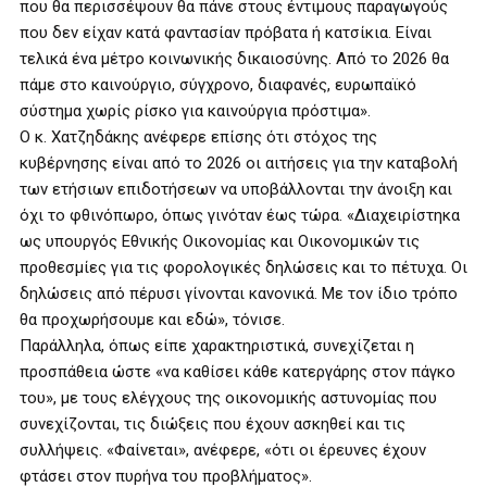
που θα περισσέψουν θα πάνε στους έντιμους παραγωγούς
που δεν είχαν κατά φαντασίαν πρόβατα ή κατσίκια. Είναι
τελικά ένα μέτρο κοινωνικής δικαιοσύνης. Από το 2026 θα
πάμε στο καινούργιο, σύγχρονο, διαφανές, ευρωπαϊκό
σύστημα χωρίς ρίσκο για καινούργια πρόστιμα».
Ο κ. Χατζηδάκης ανέφερε επίσης ότι στόχος της
κυβέρνησης είναι από το 2026 οι αιτήσεις για την καταβολή
των ετήσιων επιδοτήσεων να υποβάλλονται την άνοιξη και
όχι το φθινόπωρο, όπως γινόταν έως τώρα. «Διαχειρίστηκα
ως υπουργός Εθνικής Οικονομίας και Οικονομικών τις
προθεσμίες για τις φορολογικές δηλώσεις και το πέτυχα. Οι
δηλώσεις από πέρυσι γίνονται κανονικά. Με τον ίδιο τρόπο
θα προχωρήσουμε και εδώ», τόνισε.
Παράλληλα, όπως είπε χαρακτηριστικά, συνεχίζεται η
προσπάθεια ώστε «να καθίσει κάθε κατεργάρης στον πάγκο
του», με τους ελέγχους της οικονομικής αστυνομίας που
συνεχίζονται, τις διώξεις που έχουν ασκηθεί και τις
συλλήψεις. «Φαίνεται», ανέφερε, «ότι οι έρευνες έχουν
φτάσει στον πυρήνα του προβλήματος».