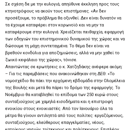
Σε σχέση δε με την ευλογιά, απηύθυνε έκκληση προς τους
κτηνοτρόφους να ακούν τους επιστήμονες. «Αν δεν
προσέξουμε, το πρόβλημα θα οξυνθεί. Δεν είναι δυνατόν να
τα έχουμε καταφέρει στον κορωνοϊό και να μην τα
καταφέρουμε στην ευλογιά. Χρειάζεται πειθαρχία, εφαρμογή
των οδηγιών του επιστημονικού δυναμικού της χώρας και να
δώσουμε τη μάχη συντεταγμένα. Το θέμα δεν είναι να
βρεθούν κονδύλια για αποζημιώσεις, αλλά να μην χαθεί το
ζωικό κεφάλαιο της χώρας», τόνισε.
Απαντώντας σε ερωτήσεις ο κ. Χατζηδάκης ανέφερε ακόμη:
– Για τις παρεμβάσεις που ανακοινώθηκαν στη ΔΕΘ: «Το
νομοσχέδιο θα πάει την ερχόμενη εβδομάδα στην Ολομέλεια
της Βουλής και μετά θα πάρει το δρόμο της εφαρμογής. Το
Νοέμβριο θα καταβληθεί το επίδομα των 250 ευρώ στους
συνταξιούχους με χαμηλά εισοδήματα και η επιστροφή
ενοικίου στους ενοικιαστές. Από τον Ιανουάριο όλα τα
μέτρα θα γίνουν αντιληπτά από τους πολίτες: εργαζόμενους,
συνταξιούχους, ελεύθερους επαγγελματίες, νέους,
κατοίκους νησιών, τρίτεκνους και πολύτεκνους. Επιπλέον,