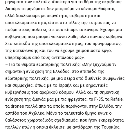
μηνύματα των πολιτών, ιδιαίτερα για το θέμα της ακρίβειας.
Ακούμε τα μηνύματα, δεν μπορούμε να κάνουμε θαύματα,
αλλά δουλεύουμε με σεμνότητα, σοβαρότητα και
αποτελεσματικότητα, ώστε στο τέλος της τετραετίας να
πούμε στους πολίτες ότι όσα είπαμε τα κάναμε. Έχουμε μία
κυβέρνηση που μπορεί να κάνει λάθη, αλλά πάντως κυβερνά.
Στο επίπεδο της αποτελεσματικότητας, του προγράμματος,
της κατεύθυνσης και του να έχουμε χειροπιαστό έργο,
υπερτερούμε από τους αντιπάλους μας».
– Για τα θέματα εξωτερικής πολιτικής: «Μην ξεχνούμε τν
σημαντική ενίσχυση της Ελλάδας, στο επίπεδο της
εξωτερικής πολιτικής, με μια σειρά από διεθνείς συμφωνίες
και συμμαχίες, όπως με το Ισραήλ και με σημαντικές
κυβερνήσεις του αραβικού κόσμου. Αλλά και τη σημαντική
ενίσχυση της άμυνάς μας με τις φρεγάτες, τα F-35, τα Rafale,
τα drones πολλά από τα οποία παράγονται στην Ελλάδα, την
ασπίδα του Αχιλλέα. Μόνο το τελευταίο 8μηνο έγινε ο
θαλάσσιος χωροταξικός σχεδιασμός, που ήταν εκκρεμότητα
πολλών ετών η οποία έκλεισε, με αντίδραση της Τουρκίας,