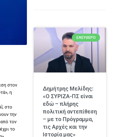
ΕΛΕΎΘΕΡΟ
εση στον
Δημήτρης Μελίδης:
τά», η
«Ο ΣΥΡΙΖΑ-ΠΣ είναι
εδώ – πλήρης
Ϊ, στο
πολιτική αντεπίθεση
νουν την
– με το Πρόγραμμα,
 από τον
τις Αρχές και την
έχρι το
Ιστορία μας»
α».