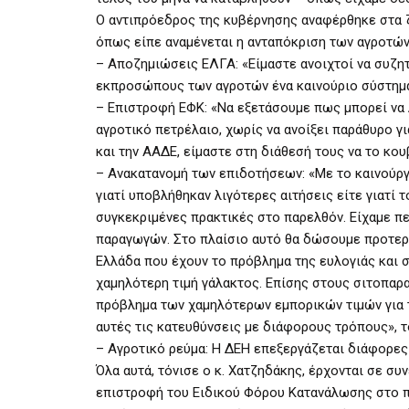
Ο αντιπρόεδρος της κυβέρνησης αναφέρθηκε στα ζ
όπως είπε αναμένεται η ανταπόκριση των αγροτών 
– Αποζημιώσεις ΕΛΓΑ: «Είμαστε ανοιχτοί να συζη
εκπροσώπους των αγροτών ένα καινούριο σύστημα
– Επιστροφή ΕΦΚ: «Να εξετάσουμε πως μπορεί να
αγροτικό πετρέλαιο, χωρίς να ανοίξει παράθυρο γ
και την ΑΑΔΕ, είμαστε στη διάθεσή τους να το κο
– Ανακατανομή των επιδοτήσεων: «Με το καινούρ
γιατί υποβλήθηκαν λιγότερες αιτήσεις είτε γιατί
συγκεκριμένες πρακτικές στο παρελθόν. Είχαμε π
παραγωγών. Στο πλαίσιο αυτό θα δώσουμε προτερ
Ελλάδα που έχουν το πρόβλημα της ευλογιάς και
χαμηλότερη τιμή γάλακτος. Επίσης στους σιτοπα
πρόβλημα των χαμηλότερων εμπορικών τιμών για 
αυτές τις κατευθύνσεις με διάφορους τρόπους», τ
– Αγροτικό ρεύμα: Η ΔΕΗ επεξεργάζεται διάφορες
Όλα αυτά, τόνισε ο κ. Χατζηδάκης, έρχονται σε σ
επιστροφή του Ειδικού Φόρου Κατανάλωσης στο π