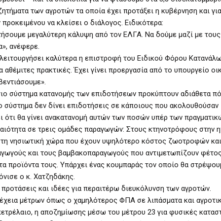
ητήματα των αγροτών τα οποία έχει προτάξει η κυβέρνηση και για
προκειμένου να κλείσει ο διάλογος. Ειδικότερα:
τήσουμε μεγαλύτερη κάλυψη από τον ΕΛΓΑ. Να δούμε μαζί με τους
», ανέφερε.
 λειτουργήσει καλύτερα η επιστροφή του Ειδικού Φόρου Κατανάλ
ια αθέμιτες πρακτικές. Έχει γίνει προεργασία από το υπουργείο ο
υβεντιάσουμε».
γιο σύστημα κατανομής των επιδοτήσεων προκύπτουν αδιάθετα πό
 το σύστημα δεν δίνει επιδοτήσεις σε κάποιους που ακολουθούσαν
ει ότι θα γίνει ανακατανομή αυτών των ποσών υπέρ των πραγματικ
αιότητα σε τρεις ομάδες παραγωγών: Στους κτηνοτρόφους στην 
 στη νησιωτική χώρα που έχουν υψηλότερο κόστος ζωοτροφών κα
ραγωγούς και τους βαμβακοπαραγωγούς που αντιμετωπίζουν φέτος
τα προϊόντα τους. Υπάρχει ένας κουμπαράς τον οποίο θα στρέψου
όνισε ο κ. Χατζηδάκης.
 προτάσεις και ιδέες για περαιτέρω διευκόλυνση των αγροτών.
υνέχεια μέτρων όπως ο χαμηλότερος ΦΠΑ σε λιπάσματα και αγροτικ
ετρέλαιο, η αποζημίωσης μέσω του μέτρου 23 για φυσικές κατασ