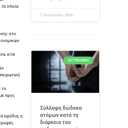
 τα οποία
7 Αυγούστου, 2026
ωσης στο
ικονομικών
σα, είτε
ΑΣΤΥΝΟΜΙΚΌ
ών
ηπειρωτική
ι
 το
με προς
Σύλληψη δώδεκα
ατόμων κατά τη
ά εφόδια, η
διάρκεια του
τροφές.