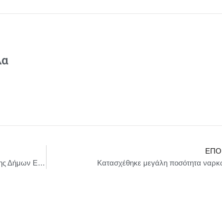
λα
ΕΠΌ
Η Εκτελεστική Επιτροπή της Κεντρικής Ένωσης Δήμων Ελλάδας (ΚΕΔΕ) στη Βουλή των Ελλήνων
Kατασχέθηκε μεγάλη ποσότητα ναρκ