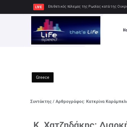
Δημήτρης Μελίδης:
LIVE
H
Greece
Συντάκτης / Αρθρογράφος:
Κατερίνα Καράμπελ
Κ. Χατζηδάκης: Διαρκή