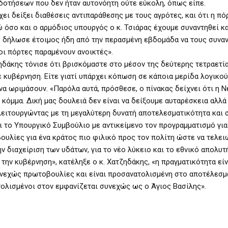
δοτήσεων που δεν ήταν αυτονόητη ούτε εύκολη, όπως είπε.
ει δείξει διαθέσεις αντιπαράθεσης με τους αγρότες, και ότι η πό
ώ όσο και ο αρμόδιος υπουργός ο κ. Τσιάρας έχουμε συναντηθεί κα
 δήλωσε έτοιμος ήδη από την περασμένη εβδομάδα να τους συναν
 οι πόρτες παραμένουν ανοικτές».
ηδάκης τόνισε ότι βρισκόμαστε στο μέσον της δεύτερης τετραετία
ε κυβέρνηση. Είτε γιατί υπάρχει κόπωση σε κάποια μερίδα λογικο
να ωριμάσουν. «Παρόλα αυτά, πρόσθεσε, ο πίνακας δείχνει ότι η Ν
κόμμα. Δική μας δουλειά δεν είναι να δείξουμε αυταρέσκεια αλλά
 λειτουργώντας με τη μεγαλύτερη δυνατή αποτελεσματικότητα και 
 το Υπουργικό Συμβούλιο με αντικείμενο τον προγραμματισμό για
ουλίες για ένα κράτος πιο φιλικό προς τον πολίτη ώστε να τελει
ην διαχείριση των υδάτων, για το νέο λύκειο και το εθνικό απολυτ
την κυβέρνηση», κατέληξε ο κ. Χατζηδάκης, «η πραγματικότητα είνα
υνεχώς πρωτοβουλίες και είναι προσανατολισμένη στο αποτέλεσμ
τολισμένοι στον εμφανίζεται συνεχώς ως ο Άγιος Βασίλης».