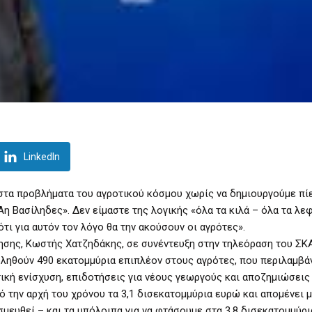
LinkedIn
 στα προβλήματα του αγροτικού κόσμου χωρίς να δημιουργούμε πί
 Βασίληδες». Δεν είμαστε της λογικής «όλα τα κιλά – όλα τα λεφ
ότι για αυτόν τον λόγο θα την ακούσουν οι αγρότες».
σης, Κωστής Χατζηδάκης, σε συνέντευξη στην τηλεόραση του ΣΚΑ
βληθούν 490 εκατομμύρια επιπλέον στους αγρότες, που περιλαμβά
ική ενίσχυση, επιδοτήσεις για νέους γεωργούς και αποζημιώσεις
ό την αρχή του χρόνου τα 3,1 δισεκατομμύρια ευρώ και απομένει μ
μευθεί – και τα υπόλοιπα για να φτάσουμε στα 3,8 δισεκατομμύρι