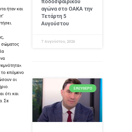
ποδοσφαιρικού
αγώνα στο ΟΑΚΑ την
ρτα ήταν και
Τετάρτη 5
τ’
τήσει.
Αυγούστου
ς,
7 Αυγούστου, 2026
ύ σώματος
έα
 να
σεμνότητα».
 το επόμενο
ώσουν οι
ήριο.
ΕΛΕΎΘΕΡΟ
ι ότι και
α. Σε