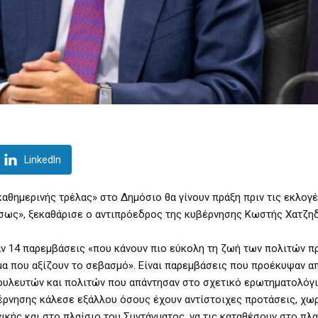
LinkedIn
αθημερινής τρέλας» στο Δημόσιο θα γίνουν πράξη πριν τις εκλογές
μέσως», ξεκαθάρισε ο αντιπρόεδρος της κυβέρνησης Κωστής Χατζη
ν 14 παρεμβάσεις «που κάνουν πιο εύκολη τη ζωή των πολιτών π
μα που αξίζουν το σεβασμό». Είναι παρεμβάσεις που προέκυψαν απ
βουλευτών και πολιτών που απάντησαν στο σχετικό ερωτηματολόγι
έρνησης κάλεσε εξάλλου όσους έχουν αντίστοιχες προτάσεις, χω
ικής και στο πλαίσιο του Συντάγματος, να τις καταθέσουν στο πλα