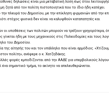
εύθυνες δηλώσεις είναι μια μεταβατική λύση έως ότου λειτουργή
μη ζητά από τον πολίτη πιστοποιητικά που το ίδιο ήδη κατέχει.
 την πλευρά του Δημοσίου, με την επίκληση φιρμανιών από την ε
ιότι στόχος φυσικά δεν είναι να καλυφθούν καταπατητές και
ν οι υποθέσεις των πολιτών μπορούν να τρέξουν γρηγορότερα, ό
 γίνεται ήδη με τους μηχανικούς στις Πολεοδομίες και τους λογ
ληλο του Δημοσίου.
α της αίτησής του και τον υπάλληλο που είναι αρμόδιος. «Χτίζου
τον πολίτη», ανέφερε ο κ. Χατζηδάκης.
ολλές φορές εμποδίζονται από την ΑΑΔΕ για υπερβολικούς λόγου
εί ένα σημαντικό τμήμα, το ακίνητο να απελευθερώνεται.