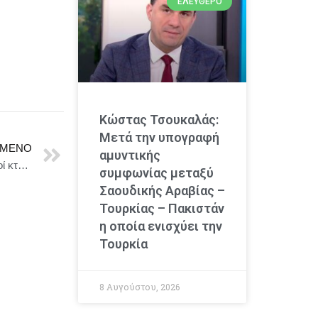
ΕΛΕΎΘΕΡΟ
Κώστας Τσουκαλάς:
Μετά την υπογραφή
ΜΕΝΟ
αμυντικής
Εθνική αντεπίθεση κατά της ευλογιάς : 97 στρατιωτικοί κτηνίατροι στο πεδίο
συμφωνίας μεταξύ
Σαουδικής Αραβίας –
Τουρκίας – Πακιστάν
η οποία ενισχύει την
Τουρκία
8 Αυγούστου, 2026