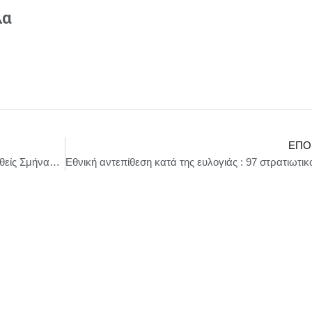
λα
ΕΠΌ
Απολογείται στο Αεροδικείο Αθηνών ο συλληφθείς Σμήναρχος