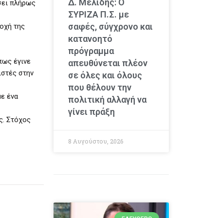
Δ. Μελίδης: Ο
σει πλήρως
ΣΥΡΙΖΑ Π.Σ. με
σαφές, σύγχρονο και
ποχή της
κατανοητό
πρόγραμμα
πως έγινε
απευθύνεται πλέον
ιστές στην
σε όλες και όλους
που θέλουν την
με ένα
πολιτική αλλαγή να
γίνει πράξη
ς. Στόχος
8 Αυγούστου, 2026