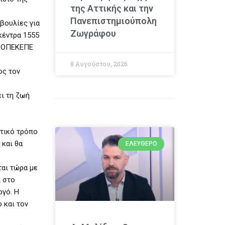
της Αττικής και την
Πανεπιστημιούπολη
βουλίες για
Ζωγράφου
κέντρα 1555
ον ΟΠΕΚΕΠΕ
8 Αυγούστου, 2026
ος τον
ει τη ζωή
ετικό τρόπο
 και θα
ΕΛΕΎΘΕΡΟ
αι τώρα με
ι στο
ργό. Η
 και τον