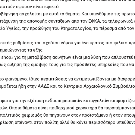
μιστούν εφόσον είναι εφικτό.
υβέρνηση ασχολείται με αυτά τα θέματα. Και υπενθύμισε τις πρωτο
ιτάχυνση της απονομής συντάξεων από τον ΕΦΚΑ, τα τηλεφωνικά 
γείο Υγείας, την προώθηση του Κτηματολογίου, το πέρασμα από τ
σικές ρυθμίσεις του σχεδίου νόμου για ένα κράτος πιο φιλικό πρ
ημειώνοντας τα εξής:
shop» για τη μεταβίβαση ακινήτων είναι μια λύση που απλουστεύ
ς αύξηση της αμοιβής τους για τις πρόσθετες υπηρεσίες που θα
 το φαινόμενο, ίδιες περιπτώσεις να αντιμετωπίζονται με διαφορ
ρμόζεται ήδη στην ΑΑΔΕ και το Κεντρικό Αρχαιολογικό Συμβούλιο
φατα για την εξέταση ενδοϋπηρεσιακών καταγγελιών επιφορτίζετ
ών. Όποια θέματα είναι πειθαρχικού χαρακτήρα θα παραπέμποντα
ή πολιτικός χειρισμός θα πηγαίνουν στον προϊστάμενο ή στον υπου
ρέωση απέναντι στον πολίτη αλλά θα κάνει περισσότερο υπεύθυνο