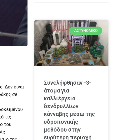
ΑΣΤΥΝΟΜΙΚΌ
Συνελήφθησαν -3-
. Δεν είναι
άτομα για
δάκης σε
καλλιέργεια
δενδρυλλίων
ροκειμένου
κάνναβης μέσω της
ό τις
υδροπονικής
ο του
μεθόδου στην
ρίς
ευρύτερη περιοχή
ίσιο της