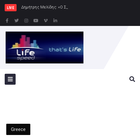
Δημήτρης Μελίδης: «Ο ΣΥΡΙΖΑ-ΠΣ είναι εδώ – πλήρ
LIVE
Greece