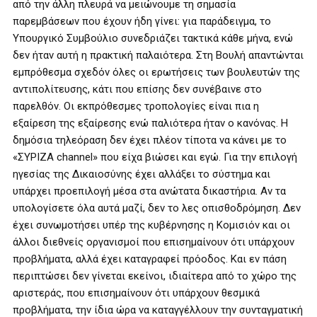
από την άλλη πλευρά να μειώνουμε τη σημασία
παρεμβάσεων που έχουν ήδη γίνει: για παράδειγμα, το
Υπουργικό Συμβούλιο συνεδριάζει τακτικά κάθε μήνα, ενώ
δεν ήταν αυτή η πρακτική παλαιότερα. Στη Βουλή απαντώνται
εμπρόθεσμα σχεδόν όλες οι ερωτήσεις των βουλευτών της
αντιπολίτευσης, κάτι που επίσης δεν συνέβαινε στο
παρελθόν. Οι εκπρόθεσμες τροπολογίες είναι πια η
εξαίρεση της εξαίρεσης ενώ παλιότερα ήταν ο κανόνας. Η
δημόσια τηλεόραση δεν έχει πλέον τίποτα να κάνει με το
«ΣΥΡΙΖΑ channel» που είχα βιώσει και εγώ. Για την επιλογή
ηγεσίας της Δικαιοσύνης έχει αλλάξει το σύστημα και
υπάρχει προεπιλογή μέσα στα ανώτατα δικαστήρια. Αν τα
υπολογίσετε όλα αυτά μαζί, δεν το λες οπισθοδρόμηση. Δεν
έχει συνωμοτήσει υπέρ της κυβέρνησης η Κομισιόν και οι
άλλοι διεθνείς οργανισμοί που επισημαίνουν ότι υπάρχουν
προβλήματα, αλλά έχει καταγραφεί πρόοδος. Και εν πάση
περιπτώσει δεν γίνεται εκείνοι, ιδιαίτερα από το χώρο της
αριστεράς, που επισημαίνουν ότι υπάρχουν θεσμικά
προβλήματα, την ίδια ώρα να καταγγέλλουν την συνταγματική