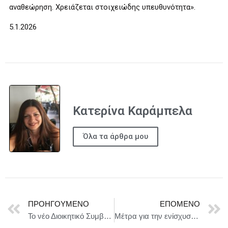
αναθεώρηση. Χρειάζεται στοιχειώδης υπευθυνότητα».
5.1.2026
Κατερίνα Καράμπελα
Όλα τα άρθρα μου
ΠΡΟΗΓΟΎΜΕΝΟ
ΕΠΌΜΕΝΟ
Το νέο Διοικητικό Συμβούλιο της Επιτροπής Ολυμπίων και Ζαππείου Κληροδοτήματος
Μέτρα για την ενίσχυση του εισοδήματος, φορολογικά κίνητρα για την καινοτομία και τους μετασχηματισμούς επιχειρήσεων και άλλες διατάξεις