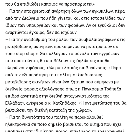
που θα επιδιώξει κάποιος να προσποριστεί».
– Για την υποχρεωτική ανάρτηση όλων των εγκυκλίων, πέρα
από την Διαύγεια που ήδη γίνεται, και στις ιστοσελίδες των
ίδιων των υπουργείων και των φορέων. Αν οι εγκύκλιοι δεν
αναρτώνται έγκαιρα, δεν θα ισχύουν.
– Για την αναβάθμιση του ρόλου των συμβολαιογράφων στις
μεταβιβάσεις ακινήτων, προκειμένου να μετατραπούν σε
«one stop shop». Θα συλλέγουν το σύνολο των εγγράφων
που απαιτούνται, θα υποβάλουν τις δηλώσεις και θα
πληρώνουν φόρους, τέλη και λοιπές επιβαρύνσεις. «Πέρα
από την εξυπηρέτηση του πολίτη, οι διαδικασίες
μεταβίβασης ακινήτων είναι ένα ζήτημα που σύμφωνα με
διεθνείς φορείς αξιολόγησης όπως η Παγκόσμια Τράπεζα
επιδρά αρνητικά στην διεθνή ανταγωνιστικότητα της
Ελλάδας», ανέφερε ο κ. Χατζηδάκης. «Η αντιμετώπισή του θα
βελτιώσει την διεθνή κατάταξη της χώρας».
– Για τη δυνατότητα του πολίτη να παρακολουθεί
ηλεκτρονικά σε ποιο σημείο βρίσκεται το αίτημα που έχει
υποβάλει στην διοίκηση, ποιος υπάλληλος το έχει χρεωθεί