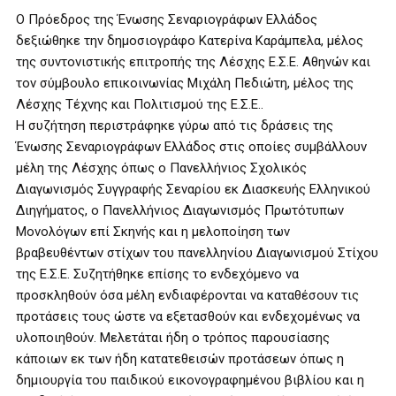
Ο Πρόεδρος της Ένωσης Σεναριογράφων Ελλάδος
δεξιώθηκε την δημοσιογράφο Κατερίνα Καράμπελα, μέλος
της συντονιστικής επιτροπής της Λέσχης Ε.Σ.Ε. Αθηνών και
τον σύμβουλο επικοινωνίας Μιχάλη Πεδιώτη, μέλος της
Λέσχης Τέχνης και Πολιτισμού της Ε.Σ.Ε..
Η συζήτηση περιστράφηκε γύρω από τις δράσεις της
Ένωσης Σεναριογράφων Ελλάδος στις οποίες συμβάλλουν
μέλη της Λέσχης όπως ο Πανελλήνιος Σχολικός
Διαγωνισμός Συγγραφής Σεναρίου εκ Διασκευής Ελληνικού
Διηγήματος, ο Πανελλήνιος Διαγωνισμός Πρωτότυπων
Μονολόγων επί Σκηνής και η μελοποίηση των
βραβευθέντων στίχων του πανελληνίου Διαγωνισμού Στίχου
της Ε.Σ.Ε. Συζητήθηκε επίσης το ενδεχόμενο να
προσκληθούν όσα μέλη ενδιαφέρονται να καταθέσουν τις
προτάσεις τους ώστε να εξετασθούν και ενδεχομένως να
υλοποιηθούν. Μελετάται ήδη ο τρόπος παρουσίασης
κάποιων εκ των ήδη κατατεθεισών προτάσεων όπως η
δημιουργία του παιδικού εικονογραφημένου βιβλίου και η