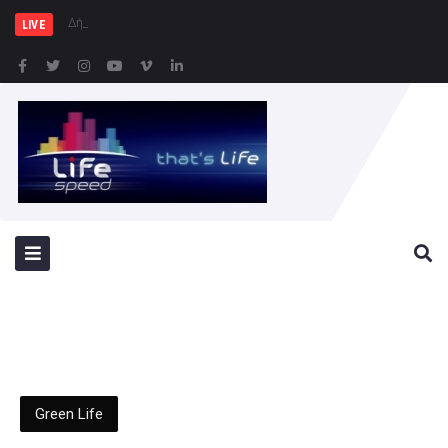
Δήμος Πειραιά : Συγκέν
LIVE
Green Life