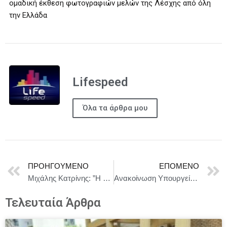
ομαδική έκθεση φωτογραφιών μελών της Λέσχης από όλη
την Ελλάδα
Lifespeed
Όλα τα άρθρα μου
ΠΡΟΗΓΟΎΜΕΝΟ
ΕΠΌΜΕΝΟ
Μιχάλης Κατρίνης: ”Η Ελλάδα δεν ξεχνά – τίποτα δεν ξεχνιέται.”
Ανακοίνωση Υπουργείου Εξωτερικών σχετικά με την ανακοίνωση του τουρκικού Υπουργείου Εξωτερικών για τα Εθνικά Θαλάσσια Πάρκα στο Ιόνιο και το Αιγαίο Πέλαγος
Τελευταία Άρθρα